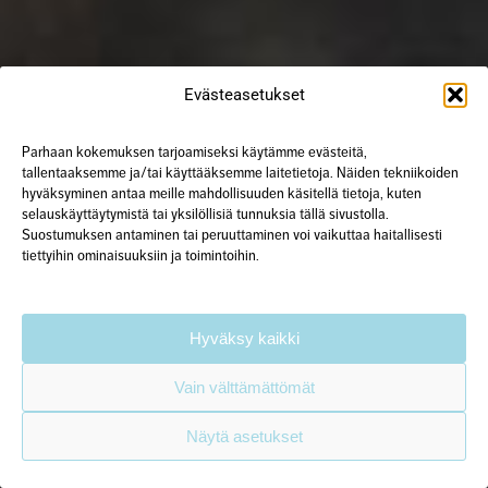
Evästeasetukset
Parhaan kokemuksen tarjoamiseksi käytämme evästeitä,
tallentaaksemme ja/tai käyttääksemme laitetietoja. Näiden tekniikoiden
hyväksyminen antaa meille mahdollisuuden käsitellä tietoja, kuten
selauskäyttäytymistä tai yksilöllisiä tunnuksia tällä sivustolla.
Suostumuksen antaminen tai peruuttaminen voi vaikuttaa haitallisesti
tiettyihin ominaisuuksiin ja toimintoihin.
Hyväksy kaikki
Vain välttämättömät
Näytä asetukset