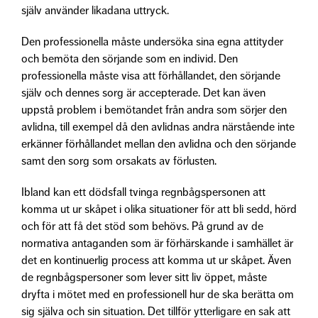
själv använder likadana uttryck.
Den professionella måste undersöka sina egna attityder
och bemöta den sörjande som en individ. Den
professionella måste visa att förhållandet, den sörjande
själv och dennes sorg är accepterade. Det kan även
uppstå problem i bemötandet från andra som sörjer den
avlidna, till exempel då den avlidnas andra närstående inte
erkänner förhållandet mellan den avlidna och den sörjande
samt den sorg som orsakats av förlusten.
Ibland kan ett dödsfall tvinga regnbågspersonen att
komma ut ur skåpet i olika situationer för att bli sedd, hörd
och för att få det stöd som behövs. På grund av de
normativa antaganden som är förhärskande i samhället är
det en kontinuerlig process att komma ut ur skåpet. Även
de regnbågspersoner som lever sitt liv öppet, måste
dryfta i mötet med en professionell hur de ska berätta om
sig själva och sin situation. Det tillför ytterligare en sak att