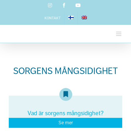
Skip
Instagram
Facebook
YouTube
to
content
KONTAKT
SORGENS MÅNGSIDIGHET
Vad är sorgens mångsidighet?
Se mer