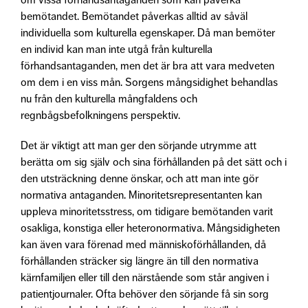
bemötandet. Bemötandet påverkas alltid av såväl
individuella som kulturella egenskaper. Då man bemöter
en individ kan man inte utgå från kulturella
förhandsantaganden, men det är bra att vara medveten
om dem i en viss mån. Sorgens mångsidighet behandlas
nu från den
kulturella mångfaldens
och
regnbågsbefolkningens
perspektiv.
Det är viktigt att man ger den sörjande utrymme att
berätta om sig själv och sina förhållanden på det sätt och i
den utsträckning denne önskar, och att man inte gör
normativa antaganden. Minoritetsrepresentanten kan
uppleva
minoritetsstress
, om tidigare bemötanden varit
osakliga, konstiga eller heteronormativa. Mångsidigheten
kan även vara förenad med människoförhållanden, då
förhållanden sträcker sig längre än till den normativa
kärnfamiljen eller till den närstående som står angiven i
patientjournaler. Ofta behöver den sörjande få sin sorg