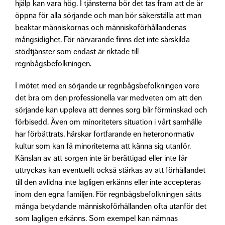
hjälp kan vara hög. I tjänsterna bör det tas fram att de är
öppna för alla sörjande och man bör säkerställa att man
beaktar människornas och människoförhållandenas
mångsidighet. För närvarande finns det inte särskilda
stödtjänster som endast är riktade till
regnbågsbefolkningen.
I mötet med en sörjande ur regnbågsbefolkningen vore
det bra om den professionella var medveten om att den
sörjande kan uppleva att dennes sorg blir förminskad och
förbisedd. Även om minoriteters situation i vårt samhälle
har förbättrats, härskar fortfarande en heteronormativ
kultur som kan få minoriteterna att känna sig utanför.
Känslan av att sorgen inte är berättigad eller inte får
uttryckas kan eventuellt också stärkas av att förhållandet
till den avlidna inte lagligen erkänns eller inte accepteras
inom den egna familjen. För regnbågsbefolkningen sätts
många betydande människoförhållanden ofta utanför det
som lagligen erkänns. Som exempel kan nämnas