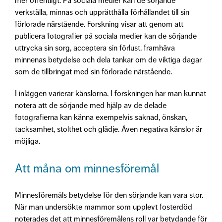
mer offentligt. På sociala medier kan de sörjande
verkställa, minnas och upprätthålla förhållandet till sin
förlorade närstående. Forskning visar att genom att
publicera fotografier på sociala medier kan de sörjande
uttrycka sin sorg, acceptera sin förlust, framhäva
minnenas betydelse och dela tankar om de viktiga dagar
som de tillbringat med sin förlorade närstående.
I inläggen varierar känslorna. I forskningen har man kunnat
notera att de sörjande med hjälp av de delade
fotografierna kan känna exempelvis saknad, önskan,
tacksamhet, stolthet och glädje. Även negativa känslor är
möjliga.
Att måna om minnesföremål
Minnesföremåls betydelse för den sörjande kan vara stor.
När man undersökte mammor som upplevt fosterdöd
noterades det att minnesföremålens roll var betydande för