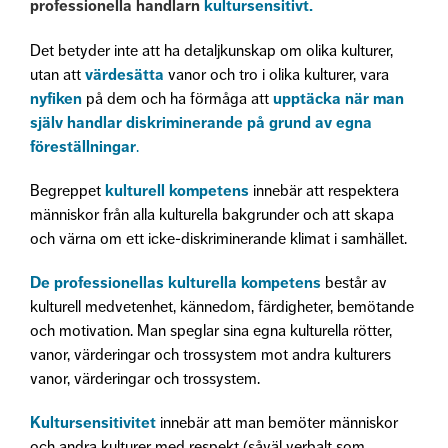
professionella handlarn
kultursensitivt
.
Det betyder inte att ha detaljkunskap om olika kulturer,
utan att
värdesätta
vanor och tro i olika kulturer, vara
nyfiken
på dem och ha förmåga att
upptäcka när man
själv handlar diskriminerande på grund av egna
föreställningar
.
Begreppet
kulturell kompetens
innebär att respektera
människor från alla kulturella bakgrunder och att skapa
och värna om ett icke-diskriminerande klimat i samhället.
De professionellas kulturella kompetens
består av
kulturell medvetenhet, kännedom, färdigheter, bemötande
och motivation. Man speglar sina egna kulturella rötter,
vanor, värderingar och trossystem mot andra kulturers
vanor, värderingar och trossystem
.
Kultursensitivitet
innebär att man bemöter människor
och andra kulturer med respekt (såväl verbalt som