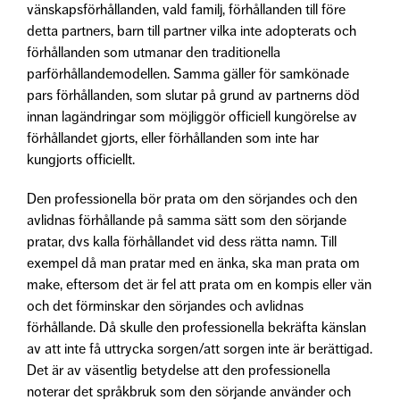
vänskapsförhållanden, vald familj, förhållanden till före
detta partners, barn till partner vilka inte adopterats och
förhållanden som utmanar den traditionella
parförhållandemodellen. Samma gäller för samkönade
pars förhållanden, som slutar på grund av partnerns död
innan lagändringar som möjliggör officiell kungörelse av
förhållandet gjorts, eller förhållanden som inte har
kungjorts officiellt.
Den professionella bör prata om den sörjandes och den
avlidnas förhållande på samma sätt som den sörjande
pratar, dvs kalla förhållandet vid dess rätta namn. Till
exempel då man pratar med en änka, ska man prata om
make, eftersom det är fel att prata om en kompis eller vän
och det förminskar den sörjandes och avlidnas
förhållande. Då skulle den professionella bekräfta känslan
av att inte få uttrycka sorgen/att sorgen inte är berättigad.
Det är av väsentlig betydelse att den professionella
noterar det språkbruk som den sörjande använder och