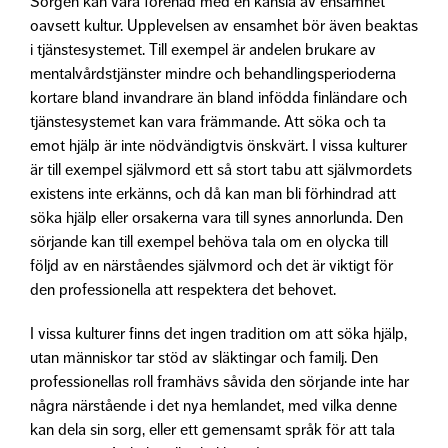
Sorgen kan vara förenad med en känsla av ensamhet
oavsett kultur. Upplevelsen av ensamhet bör även beaktas
i tjänstesystemet. Till exempel är andelen brukare av
mentalvårdstjänster mindre och behandlingsperioderna
kortare bland invandrare än bland infödda finländare och
tjänstesystemet kan vara främmande. Att söka och ta
emot hjälp är inte nödvändigtvis önskvärt. I vissa kulturer
är till exempel självmord ett så stort tabu att självmordets
existens inte erkänns, och då kan man bli förhindrad att
söka hjälp eller orsakerna vara till synes annorlunda. Den
sörjande kan till exempel behöva tala om en olycka till
följd av en närståendes självmord och det är viktigt för
den professionella att respektera det behovet.
I vissa kulturer finns det ingen tradition om att söka hjälp,
utan människor tar stöd av släktingar och familj. Den
professionellas roll framhävs såvida den sörjande inte har
några närstående i det nya hemlandet, med vilka denne
kan dela sin sorg, eller ett gemensamt språk för att tala