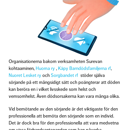
Organisationerna bakom verksamheten Surevan
kohtaaminen,
Huoma ry
,
Käpy Barndödsfamiljerna rf
,
Nuoret Lesket ry
och
Sorgbandet rf
stöder själva
sörjande på ett mångsidigt sätt och poängterar att döden
kan beröra en i vilket livsskede som helst och
vemsomhelst. Även dödsorsakerna kan vara många olika.
Vid bemötande av den sörjande är det viktigaste för den
professionella att bemöta den sörjande som en individ.
Det är dock bra för den professionella att vara medvetna
om vissa förhandsantaganden som kan påverka