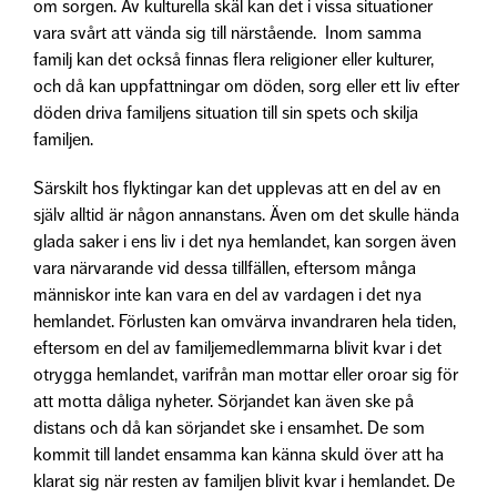
om sorgen. Av kulturella skäl kan det i vissa situationer
vara svårt att vända sig till närstående. Inom samma
familj kan det också finnas flera religioner eller kulturer,
och då kan uppfattningar om döden, sorg eller ett liv efter
döden driva familjens situation till sin spets och skilja
familjen.
Särskilt hos flyktingar kan det upplevas att en del av en
själv alltid är någon annanstans. Även om det skulle hända
glada saker i ens liv i det nya hemlandet, kan sorgen även
vara närvarande vid dessa tillfällen, eftersom många
människor inte kan vara en del av vardagen i det nya
hemlandet. Förlusten kan omvärva invandraren hela tiden,
eftersom en del av familjemedlemmarna blivit kvar i det
otrygga hemlandet, varifrån man mottar eller oroar sig för
att motta dåliga nyheter. Sörjandet kan även ske på
distans och då kan sörjandet ske i ensamhet. De som
kommit till landet ensamma kan känna skuld över att ha
klarat sig när resten av familjen blivit kvar i hemlandet. De