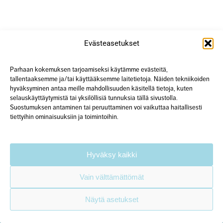
Evästeasetukset
Parhaan kokemuksen tarjoamiseksi käytämme evästeitä,
tallentaaksemme ja/tai käyttääksemme laitetietoja. Näiden tekniikoiden
hyväksyminen antaa meille mahdollisuuden käsitellä tietoja, kuten
selauskäyttäytymistä tai yksilöllisiä tunnuksia tällä sivustolla.
Suostumuksen antaminen tai peruuttaminen voi vaikuttaa haitallisesti
tiettyihin ominaisuuksiin ja toimintoihin.
Surevan kohtaaminen -toiminta
Yliopistonkatu 23 A18, 40100 Jyväskylä
+358 50 567 0352
Hyväksy kaikki
hanke@surevankohtaaminen.fi
Vain välttämättömät
Tarkemmat yhteystiedot
Näytä asetukset
Käytämme verkkosivustolla evästeitä.