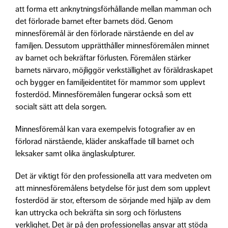
att forma ett anknytningsförhållande mellan mamman och
det förlorade barnet efter barnets död. Genom
minnesföremål är den förlorade närstående en del av
familjen. Dessutom upprätthåller minnesföremålen minnet
av barnet och bekräftar förlusten. Föremålen stärker
barnets närvaro, möjliggör verkställighet av föräldraskapet
och bygger en familjeidentitet för mammor som upplevt
fosterdöd. Minnesföremålen fungerar också som ett
socialt sätt att dela sorgen.
Minnesföremål kan vara exempelvis fotografier av en
förlorad närstående, kläder anskaffade till barnet och
leksaker samt olika änglaskulpturer.
Det är viktigt för den professionella att vara medveten om
att minnesföremålens betydelse för just dem som upplevt
fosterdöd är stor, eftersom de sörjande med hjälp av dem
kan uttrycka och bekräfta sin sorg och förlustens
verklighet. Det är på den professionellas ansvar att stöda