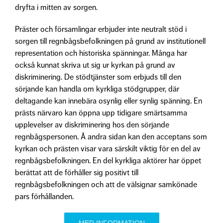
dryfta i mitten av sorgen.
Präster och församlingar erbjuder inte neutralt stöd i
sorgen till regnbågsbefolkningen på grund av institutionell
representation och historiska spänningar. Många har
också kunnat skriva ut sig ur kyrkan på grund av
diskriminering. De stödtjänster som erbjuds till den
sörjande kan handla om kyrkliga stödgrupper, där
deltagande kan innebära osynlig eller synlig spänning. En
prästs närvaro kan öppna upp tidigare smärtsamma
upplevelser av diskriminering hos den sörjande
regnbågspersonen. Å andra sidan kan den acceptans som
kyrkan och prästen visar vara särskilt viktig för en del av
regnbågsbefolkningen. En del kyrkliga aktörer har öppet
berättat att de förhåller sig positivt till
regnbågsbefolkningen och att de välsignar samkönade
pars förhållanden.
MER INFORMATION