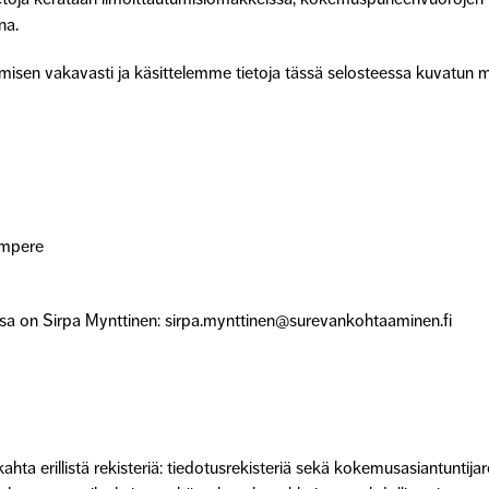
na.
isen vakavasti ja käsittelemme tietoja tässä selosteessa kuvatun m
ampere
issa on Sirpa Mynttinen: sirpa.mynttinen@surevankohtaaminen.fi
hta erillistä rekisteriä: tiedotusrekisteriä sekä kokemusasiantuntijar