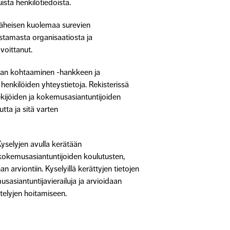
sta henkilötiedoista.
ä läheisen kuolemaa surevien
ustamasta organisaatiosta ja
voittanut.
evan kohtaaminen -hankkeen ja
nkilöiden yhteystietoja. Rekisterissä
tekijöiden ja kokemusasiantuntijoiden
tta ja sitä varten
yselyjen avulla kerätään
 kokemusasiantuntijoiden koulutusten,
arviontiin. Kyselyillä kerättyjen tietojen
usasiantuntijavierailuja ja arvioidaan
telyjen hoitamiseen.