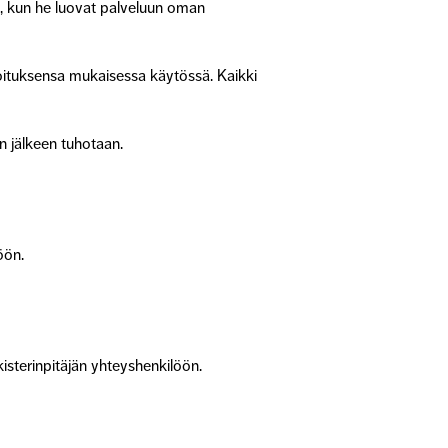
a, kun he luovat palveluun oman
arkoituksensa mukaisessa käytössä. Kaikki
n jälkeen tuhotaan.
öön.
ekisterinpitäjän yhteyshenkilöön.