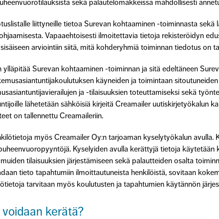
uheenvuorotilauksista sekä palautelomakkeissa mahdollisesti annetui
otuslistalle liittyneille tietoa Surevan kohtaaminen -toiminnasta sek
 ohjaamisesta. Vapaaehtoisesti ilmoitettavia tietoja rekisteröidyn ed
säiseen arviointiin siitä, mitä kohderyhmiä toiminnan tiedotus on ta
on ylläpitää Surevan kohtaaminen -toiminnan ja sitä edeltäneen Sur
usasiantuntijakoulutuksen käyneiden ja toimintaan sitoutuneiden he
usasiantuntijavierailujen ja -tilaisuuksien toteuttamiseksi sekä työn
joille lähetetään sähköisiä kirjeitä Creamailer uutiskirjetyökalun kau
et on tallennettu Creamaileriin.
ilötietoja myös Creamailer Oy:n tarjoaman kyselytyökalun avulla. K
 puheenvuoropyyntöjä. Kyselyiden avulla kerättyjä tietoja käytetään
den tilaisuuksien järjestämiseen sekä palautteiden osalta toiminnan 
saadaan tieto tapahtumiin ilmoittautuneista henkilöistä, sovitaan kokem
lötietoja tarvitaan myös koulutusten ja tapahtumien käytännön järjes
in voidaan kerätä?