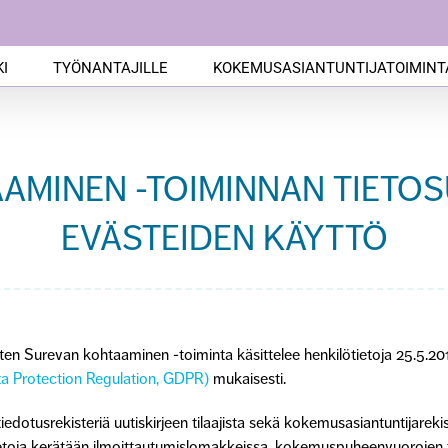
I
TYÖNANTAJILLE
KOKEMUSASIANTUNTIJATOIMINT
AMINEN -TOIMINNAN TIETOS
EVÄSTEIDEN KÄYTTÖ
iten Surevan kohtaaminen -toiminta käsittelee henkilötietoja 25.5.2
ta Protection Regulation, GDPR)
mukaisesti.
edotusrekisteriä uutiskirjeen tilaajista sekä kokemusasiantuntijareki
tietoja kerätään ilmoittautumislomakkeissa, kokemuspuheenvuorojen 