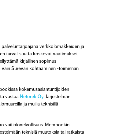
ii palveluntarjoajana verkkolomakkeiden ja
ojen turvallisuutta koskevat vaatimukset
llyttämä kirjallinen sopimus
äsy vain Surevan kohtaaminen -toiminnan
bookissa kokemusasiantuntijoiden
sta vastaa
Netorek Oy
. Järjestelmän
muureilla ja muilla teknisillä
too vaitiolovelvollisuus. Membookin
jestelmään teknisiä muutoksia tai ratkaista