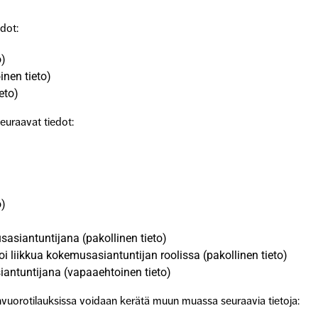
edot:
o)
inen tieto)
eto)
seuraavat tiedot:
o)
asiantuntijana (pakollinen tieto)
voi liikkua kokemusasiantuntijan roolissa (pakollinen tieto)
antuntijana (vapaaehtoinen tieto)
nvuorotilauksissa voidaan kerätä muun muassa seuraavia tietoja: