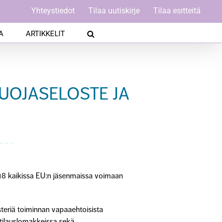
Yhteystiedot
Tilaa uutiskirje
Tilaa esitteitä
A
ARTIKKELIT
UOJASELOSTE JA
018 kaikissa EU:n jäsenmaissa voimaan
steriä toiminnan vapaaehtoisista
tilauslomakkeissa sekä