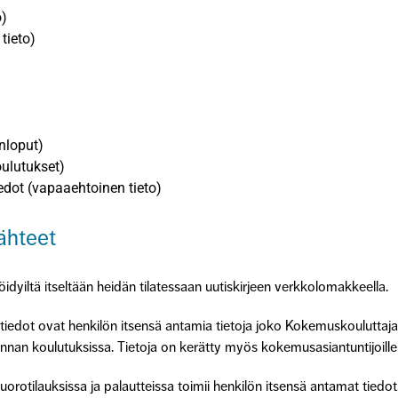
o)
 tieto)
onloput)
oulutukset)
edot (vapaaehtoinen tieto)
ähteet
öidyiltä itseltään heidän tilatessaan uutiskirjeen verkkolomakkeella.
t tiedot ovat henkilön itsensä antamia tietoja joko Kokemuskoulutt
nan koulutuksissa. Tietoja on kerätty myös kokemusasiantuntijoill
orotilauksissa ja palautteissa toimii henkilön itsensä antamat tiedo