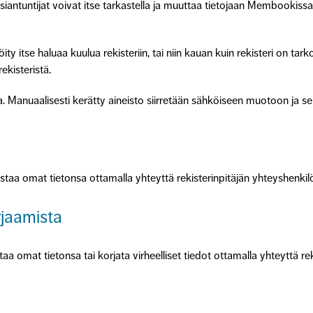
iantuntijat voivat itse tarkastella ja muuttaa tietojaan Membookiss
röity itse haluaa kuulua rekisteriin, tai niin kauan kuin rekisteri on t
ekisteristä.
a. Manuaalisesti kerätty aineisto siirretään sähköiseen muotoon ja se
kistaa omat tietonsa ottamalla yhteyttä rekisterinpitäjän yhteyshenkil
rjaamista
staa omat tietonsa tai korjata virheelliset tiedot ottamalla yhteyttä r