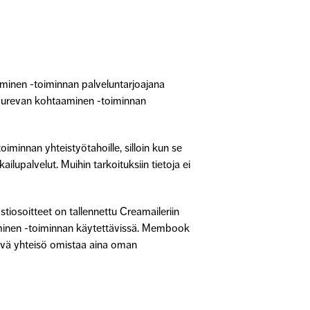
aaminen -toiminnan palveluntarjoajana
n Surevan kohtaaminen -toiminnan
minnan yhteistyötahoille, silloin kun se
lupalvelut. Muihin tarkoituksiin tietoja ei
iosoitteet on tallennettu Creamaileriin
aminen -toiminnan käytettävissä. Membook
ttävä yhteisö omistaa aina oman