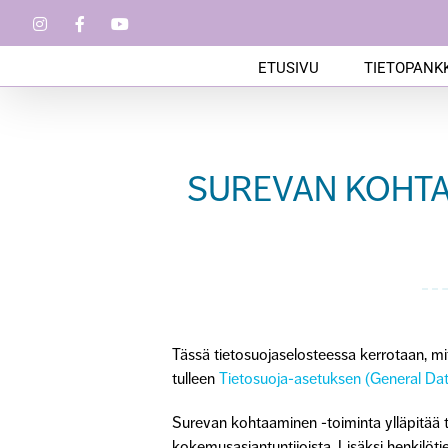
Skip
Instagram
Facebook
YouTube
to
content
ETUSIVU
TIETOPANKK
SUREVAN KOHTA
Tässä tietosuojaselosteessa kerrotaan, m
tulleen
Tietosuoja-asetuksen (General Da
Surevan kohtaaminen -toiminta ylläpitää ti
kokemusasiantuntijoista. Lisäksi henkilö