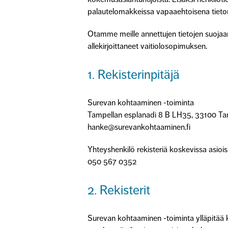
palautelomakkeissa vapaaehtoisena tieto
Otamme meille annettujen tietojen suojaam
allekirjoittaneet vaitiolosopimuksen.
1. Rekisterinpitäjä
Surevan kohtaaminen -toiminta
Tampellan esplanadi 8 B LH35, 33100 T
hanke@surevankohtaaminen.fi
Yhteyshenkilö rekisteriä koskevissa asio
050 567 0352
2. Rekisterit
Surevan kohtaaminen -toiminta ylläpitää ka