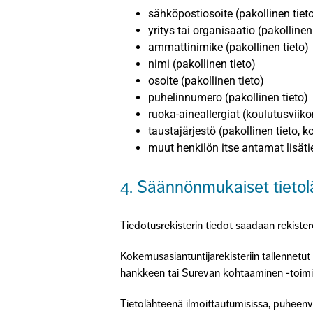
sähköpostiosoite (pakollinen tiet
yritys tai organisaatio (pakollinen
ammattinimike (pakollinen tieto)
nimi (pakollinen tieto)
osoite (pakollinen tieto)
puhelinnumero (pakollinen tieto)
ruoka-aineallergiat (koulutusviik
taustajärjestö (pakollinen tieto, k
muut henkilön itse antamat lisäti
4. Säännönmukaiset tietol
Tiedotusrekisterin tiedot saadaan rekister
Kokemusasiantuntijarekisteriin tallennetu
hankkeen tai Surevan kohtaaminen -toimin
Tietolähteenä ilmoittautumisissa, puheenvu