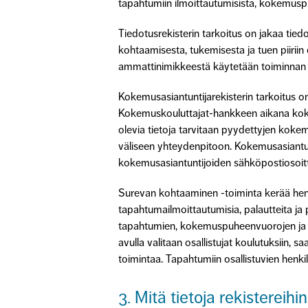
tapahtumiin ilmoittautumisista, kokemusp
Tiedotusrekisterin tarkoitus on jakaa tied
kohtaamisesta, tukemisesta ja tuen piiriin
ammattinimikkeestä käytetään toiminnan si
Kokemusasiantuntijarekisterin tarkoitus 
Kokemuskouluttajat-hankkeen aikana kokem
olevia tietoja tarvitaan pyydettyjen kokem
väliseen yhteydenpitoon. Kokemusasiantunti
kokemusasiantuntijoiden sähköpostiosoitte
Surevan kohtaaminen -toiminta kerää henk
tapahtumailmoittautumisia, palautteita ja
tapahtumien, kokemuspuheenvuorojen ja mui
avulla valitaan osallistujat koulutuksiin, 
toimintaa. Tapahtumiin osallistuvien henki
3. Mitä tietoja rekistereih