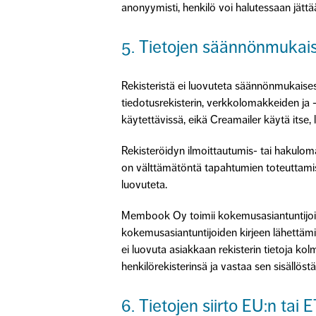
anonyymisti, henkilö voi halutessaan jätt
5. Tietojen säännönmukais
Rekisteristä ei luovuteta säännönmukaisest
tiedotusrekisterin, verkkolomakkeiden ja 
käytettävissä, eikä Creamailer käytä itse, 
Rekisteröidyn ilmoittautumis- tai hakulom
on välttämätöntä tapahtumien toteuttamisen
luovuteta.
Membook Oy toimii kokemusasiantuntijoiden
kokemusasiantuntijoiden kirjeen lähettä
ei luovuta asiakkaan rekisterin tietoja ko
henkilörekisterinsä ja vastaa sen sisällöstä
6. Tietojen siirto EU:n tai 