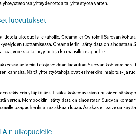
ää yhteystietonsa yhteydenottoa tai yhteistyötä varten.
et luovutukset
i tietoja ulkopuolisille tahoille. Creamailer Oy toimii Surevan koht
-kyselyiden tuottamisessa. Creamaileriin lisätty data on ainoastaa
lainaa, vuokraa tai myy tietoja kolmansille osapuolille.
akkeessa antamia tietoja voidaan luovuttaa Surevan kohtaaminen -toi
 kannalta. Näitä yhteistyötahoja ovat esimerkiksi majoitus- ja ruokai
 rekisterin ylläpitäjänä. Lisäksi kokemusasiantuntijoiden sähköpost
mistä varten. Membookiin lisätty data on ainoastaan Surevan kohta
lmansille osapuolille ilman asiakkaan lupaa. Asiakas eli palvelua käy
.
ETA:n ulkopuolelle