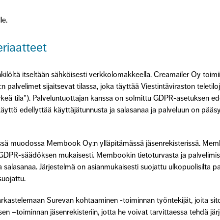
le.
eriaatteet
enkilöltä itseltään sähköisesti verkkolomakkeella. Creamailer Oy toim
palvelimet sijaitsevat tilassa, joka täyttää Viestintäviraston teletil
keä tila”). Palveluntuottajan kanssa on solmittu GDPR-asetuksen ede
n käyttö edellyttää käyttäjätunnusta ja salasanaa ja palveluun on pä
sessä muodossa Membook Oy:n ylläpitämässä jäsenrekisterissä. Mem
sti GDPR-säädöksen mukaisesti.
Membookin
tietoturvasta ja palvelimi
salasanaa. Järjestelmä on asianmukaisesti suojattu ulkopuolisilta palo
uojattu.
 tarkastelemaan Surevan kohtaaminen -toiminnan työntekijät, joita si
n –toiminnan jäsenrekisteriin, jotta he voivat tarvittaessa tehdä jär