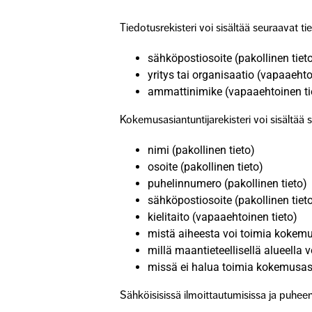
Tiedotusrekisteri voi sisältää seuraavat ti
sähköpostiosoite (pakollinen tiet
yritys tai organisaatio (vapaaehto
ammattinimike (vapaaehtoinen ti
Kokemusasiantuntijarekisteri voi sisältää 
nimi (pakollinen tieto)
osoite (pakollinen tieto)
puhelinnumero (pakollinen tieto)
sähköpostiosoite (pakollinen tiet
kielitaito (vapaaehtoinen tieto)
mistä aiheesta voi toimia kokemus
millä maantieteellisellä alueella 
missä ei halua toimia kokemusasi
Sähköisisissä ilmoittautumisissa ja puhee