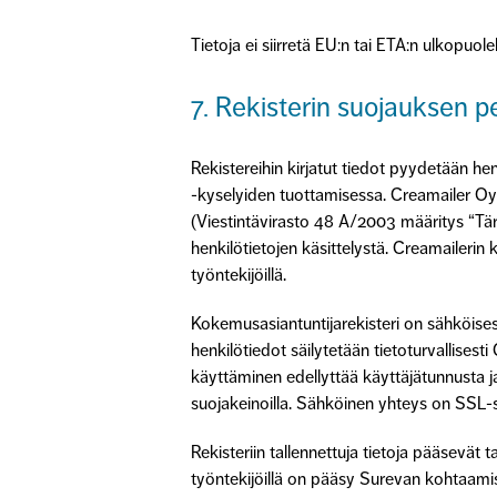
Tietoja ei siirretä EU:n tai ETA:n ulkopuolel
7. Rekisterin suojauksen p
Rekistereihin kirjatut tiedot pyydetään h
-kyselyiden tuottamisessa. Creamailer Oy:n 
(Viestintävirasto 48 A/2003 määritys “Tär
henkilötietojen käsittelystä. Creamaileri
työntekijöillä.
Kokemusasiantuntijarekisteri on sähköi
henkilötiedot säilytetään tietoturvallise
käyttäminen edellyttää käyttäjätunnusta ja 
suojakeinoilla. Sähköinen yhteys on SSL-s
Rekisteriin tallennettuja tietoja pääsevät
työntekijöillä on pääsy Surevan kohtaamise