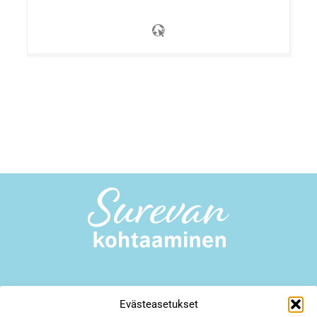
Surevan kohtaaminen -toiminta
Evästeasetukset
Yliopistonkatu 23 A18, 40100 Jyväskylä