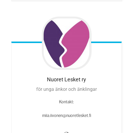
Nuoret Lesket ry
för unga änkor och änklingar
Kontakt:
miia.iivonen@nuoretlesket.fi