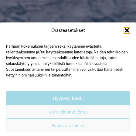
Evästeasetukset
Parhaan kokemuksen tarjoamiseksi käytämme evästeitä,
tallentaaksemme ja/tai käyttääksemme laitetietoja. Näiden tekniikoiden
hyväksyminen antaa meille mahdollisuuden käsitellä tietoja, kuten
selauskäyttäytymistä tai yksilöllisiä tunnuksia tällä sivustolla.
Suostumuksen antaminen tai peruuttaminen voi vaikuttaa haitallisesti
tiettyihin ominaisuuksiin ja toimintoihin.
Hyväksy kaikki
Vain välttämättömät
Näytä asetukset