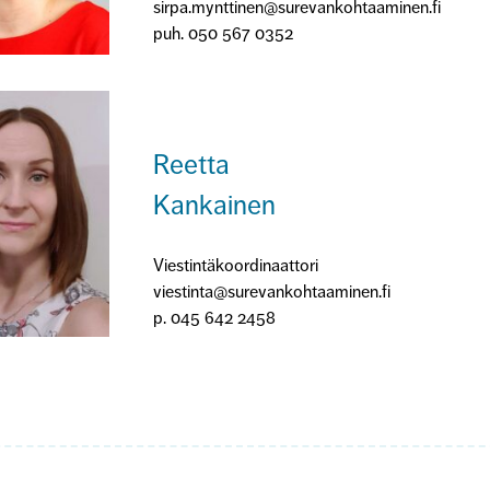
sirpa.mynttinen@surevankohtaaminen.fi
puh. 050 567 0352
–
Reetta
Kankainen
Viestintäkoordinaattori
viestinta@surevankohtaaminen.fi
p. 045 642 2458