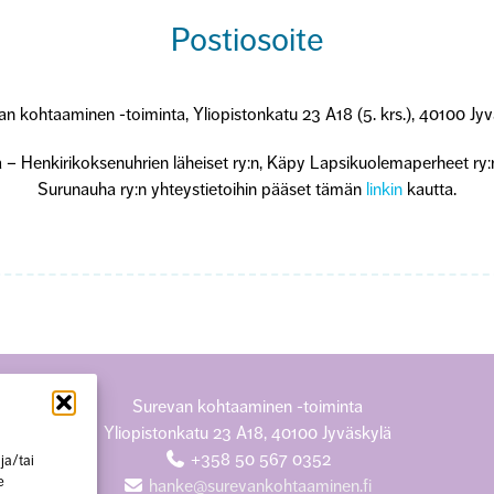
Postiosoite
n kohtaaminen -toiminta, Yliopistonkatu 23 A18 (5. krs.), 40100 Jy
– Henkirikoksenuhrien läheiset ry:n, Käpy Lapsikuolemaperheet ry:n
Surunauha ry:n yhteystietoihin pääset tämän
linkin
kautta.
Surevan kohtaaminen -toiminta
Yliopistonkatu 23 A18, 40100 Jyväskylä
+358 50 567 0352
ja/tai
e
hanke@surevankohtaaminen.fi