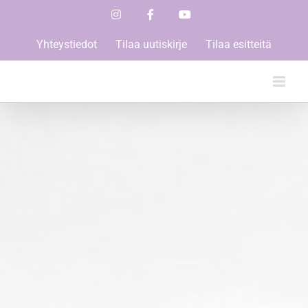
Skip
Instagram
Facebook
YouTube
to
content
Yhteystiedot
Tilaa uutiskirje
Tilaa esitteitä