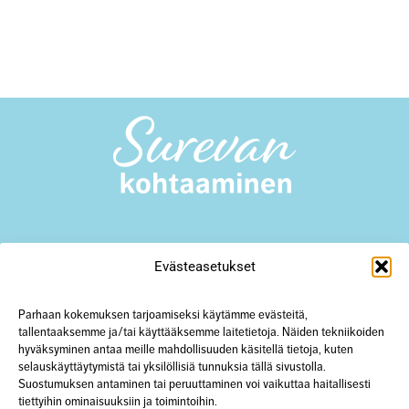
Surevan kohtaaminen -toiminta
Evästeasetukset
Yliopistonkatu 23 A18, 40100 Jyväskylä
+358 50 567 0352
hanke@surevankohtaaminen.fi
Parhaan kokemuksen tarjoamiseksi käytämme evästeitä,
tallentaaksemme ja/tai käyttääksemme laitetietoja. Näiden tekniikoiden
hyväksyminen antaa meille mahdollisuuden käsitellä tietoja, kuten
Tarkemmat yhteystiedot
selauskäyttäytymistä tai yksilöllisiä tunnuksia tällä sivustolla.
Suostumuksen antaminen tai peruuttaminen voi vaikuttaa haitallisesti
tiettyihin ominaisuuksiin ja toimintoihin.