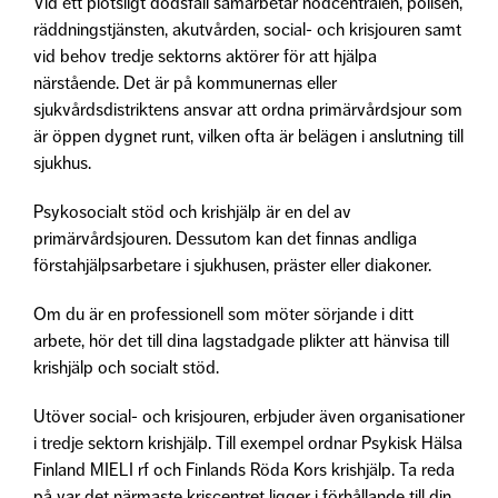
Vid ett plötsligt dödsfall samarbetar nödcentralen, polisen,
räddningstjänsten, akutvården, social- och krisjouren samt
vid behov tredje sektorns aktörer för att hjälpa
närstående. Det är på kommunernas eller
sjukvårdsdistriktens ansvar att ordna primärvårdsjour som
är öppen dygnet runt, vilken ofta är belägen i anslutning till
sjukhus.
Psykosocialt stöd och krishjälp är en del av
primärvårdsjouren. Dessutom kan det finnas andliga
förstahjälpsarbetare i sjukhusen, präster eller diakoner.
Om du är en professionell som möter sörjande i ditt
arbete, hör det till dina lagstadgade plikter att hänvisa till
krishjälp och socialt stöd.
Utöver social- och krisjouren, erbjuder även organisationer
i tredje sektorn krishjälp. Till exempel ordnar Psykisk Hälsa
Finland MIELI rf och Finlands Röda Kors krishjälp. Ta reda
på var det närmaste kriscentret ligger i förhållande till din