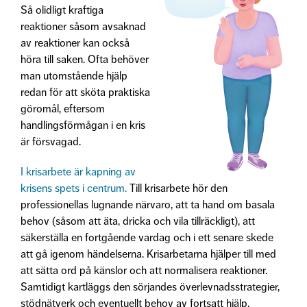
Så olidligt kraftiga
reaktioner såsom avsaknad
av reaktioner kan också
höra till saken. Ofta behöver
man utomstående hjälp
redan för att sköta praktiska
göromål, eftersom
handlingsförmågan i en kris
är försvagad.
I krisarbete är kapning av
krisens spets i centrum.
Till krisarbete hör den
professionellas lugnande närvaro, att ta hand om basala
behov (såsom att äta, dricka och vila tillräckligt), att
säkerställa en fortgående vardag och i ett senare skede
att gå igenom händelserna. Krisarbetarna hjälper till med
att sätta ord på känslor och att normalisera reaktioner.
Samtidigt kartläggs den sörjandes överlevnadsstrategier,
stödnätverk och eventuellt behov av fortsatt hjälp.