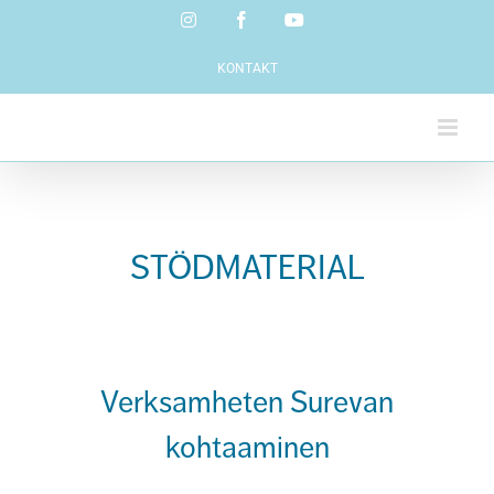
Skip
Instagram
Facebook
YouTube
to
content
KONTAKT
STÖDMATERIAL
Verksamheten Surevan
kohtaaminen