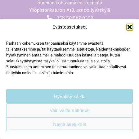
Surevan kohtaaminen -toiminta
Yliopistonkatu 23 A18, 40100 Jyväskylä
+358 50 567 0352
hanke@surevankohtaaminen.fi
Evästeasetukset
Tarkemmat yhteystiedot
Parhaan kokemuksen tarjoamiseksi käytämme evästeitä,
tallentaaksemme ja/tai käyttääksemme laitetietoja. Näiden tekniikoiden
hyväksyminen antaa meille mahdollisuuden käsitellä tietoja, kuten
Käytämme verkkosivustolla evästeitä.
selauskäyttäytymistä tai yksilöllisiä tunnuksia tällä sivustolla.
Suostumuksen antaminen tai peruuttaminen voi vaikuttaa haitallisesti
Lisätietoa
tietosuojaselosteessa.
tiettyihin ominaisuuksiin ja toimintoihin.
Hyväksy kaikki
Vain välttämättömät
Näytä asetukset