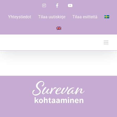
Skip
Instagram
Facebook
YouTube
to
content
Yhteystiedot
Tilaa uutiskirje
Tilaa esitteitä