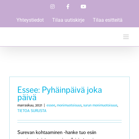
Skip
Instagram
Facebook
YouTube
to
content
Yhteystiedot
Tilaa uutiskirje
Tilaa esitteitä
Essee: Pyhäinpäivä joka
päivä
marraskuu, 2021
|
essee
,
monimuotoisuus
,
surun monimuotoisuus
,
TIETOA SURUSTA
Surevan kohtaaminen -hanke tuo esiin