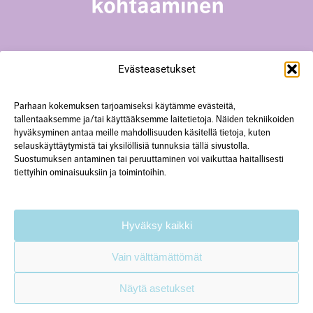
Surevan kohtaaminen -toiminta
Evästeasetukset
Yliopistonkatu 23 A18, 40100 Jyväskylä
+358 50 567 0352
hanke@surevankohtaaminen.fi
Parhaan kokemuksen tarjoamiseksi käytämme evästeitä,
tallentaaksemme ja/tai käyttääksemme laitetietoja. Näiden tekniikoiden
hyväksyminen antaa meille mahdollisuuden käsitellä tietoja, kuten
Tarkemmat yhteystiedot
selauskäyttäytymistä tai yksilöllisiä tunnuksia tällä sivustolla.
Suostumuksen antaminen tai peruuttaminen voi vaikuttaa haitallisesti
tiettyihin ominaisuuksiin ja toimintoihin.
Käytämme verkkosivustolla evästeitä.
Lisätietoa
tietosuojaselosteessa.
Hyväksy kaikki
Vain välttämättömät
Näytä asetukset