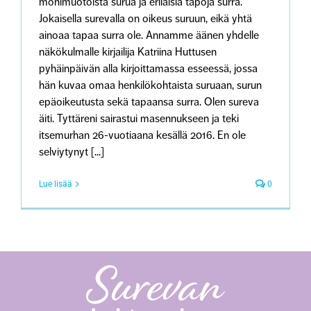
monimuotoista surua ja erilaisia tapoja surra.
Jokaisella surevalla on oikeus suruun, eikä yhtä
ainoaa tapaa surra ole. Annamme äänen yhdelle
näkökulmalle kirjailija Katriina Huttusen
pyhäinpäivän alla kirjoittamassa esseessä, jossa
hän kuvaa omaa henkilökohtaista suruaan, surun
epäoikeutusta sekä tapaansa surra. Olen sureva
äiti. Tyttäreni sairastui masennukseen ja teki
itsemurhan 26-vuotiaana kesällä 2016. En ole
selviytynyt [...]
Lue lisää
0