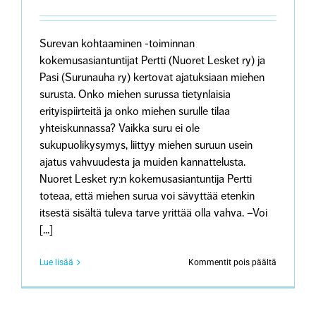
lohduta”
Surevan kohtaaminen -toiminnan
kokemusasiantuntijat Pertti (Nuoret Lesket ry) ja
Pasi (Surunauha ry) kertovat ajatuksiaan miehen
surusta. Onko miehen surussa tietynlaisia
erityispiirteitä ja onko miehen surulle tilaa
yhteiskunnassa? Vaikka suru ei ole
sukupuolikysymys, liittyy miehen suruun usein
ajatus vahvuudesta ja muiden kannattelusta.
Nuoret Lesket ry:n kokemusasiantuntija Pertti
toteaa, että miehen surua voi sävyttää etenkin
itsestä sisältä tuleva tarve yrittää olla vahva. –Voi
[...]
artikkeliss
Lue lisää
Kommentit pois päältä
Saako
miehen
suru
näkyä?