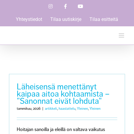
Skip
Instagram
Facebook
YouTube
to
content
Yhteystiedot
Tilaa uutiskirje
Tilaa esitteitä
Läheisensä menettänyt
kaipaa aitoa kohtaamista –
”Sanonnat eivät lohduta”
tammikuu, 2026
|
artikkeli
,
haastattelu
,
Yleinen
,
Yleinen
Hoitajan sanoilla ja eleillä on valtava vaikutus