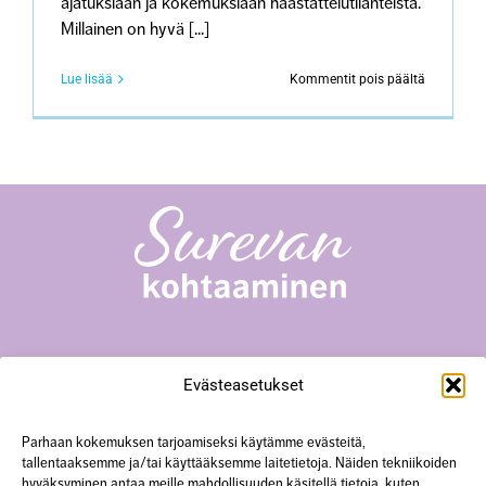
ajatuksiaan ja kokemuksiaan haastattelutilanteista.
Millainen on hyvä [...]
artikkeliss
Lue lisää
Kommentit pois päältä
Näkökulm
menetyks
kokeneen
haastatte
–
Mitä
haastatte
olisi
hyvä
huomioid
Surevan kohtaaminen -toiminta
Evästeasetukset
Yliopistonkatu 23 A18, 40100 Jyväskylä
+358 50 567 0352
hanke@surevankohtaaminen.fi
Parhaan kokemuksen tarjoamiseksi käytämme evästeitä,
tallentaaksemme ja/tai käyttääksemme laitetietoja. Näiden tekniikoiden
hyväksyminen antaa meille mahdollisuuden käsitellä tietoja, kuten