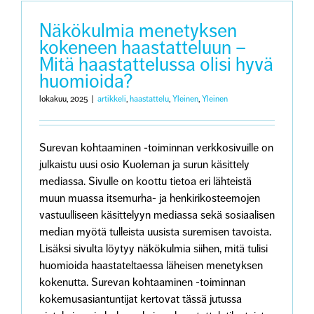
Näkökulmia menetyksen
kokeneen haastatteluun –
Mitä haastattelussa olisi hyvä
huomioida?
lokakuu, 2025
|
artikkeli
,
haastattelu
,
Yleinen
,
Yleinen
Surevan kohtaaminen -toiminnan verkkosivuille on
julkaistu uusi osio Kuoleman ja surun käsittely
mediassa. Sivulle on koottu tietoa eri lähteistä
muun muassa itsemurha- ja henkirikosteemojen
vastuulliseen käsittelyyn mediassa sekä sosiaalisen
median myötä tulleista uusista suremisen tavoista.
Lisäksi sivulta löytyy näkökulmia siihen, mitä tulisi
huomioida haastateltaessa läheisen menetyksen
kokenutta. Surevan kohtaaminen -toiminnan
kokemusasiantuntijat kertovat tässä jutussa