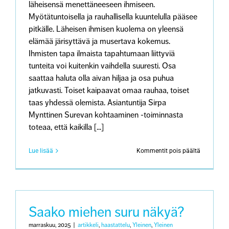
läheisensä menettäneeseen ihmiseen.
Myötätuntoisella ja rauhallisella kuuntelulla pääsee
pitkälle. Läheisen ihmisen kuolema on yleensä
elämää järisyttävä ja musertava kokemus.
Ihmisten tapa ilmaista tapahtumaan liittyviä
tunteita voi kuitenkin vaihdella suuresti. Osa
saattaa haluta olla aivan hiljaa ja osa puhua
jatkuvasti. Toiset kaipaavat omaa rauhaa, toiset
taas yhdessä olemista. Asiantuntija Sirpa
Mynttinen Surevan kohtaaminen -toiminnasta
toteaa, että kaikilla [...]
artikkeliss
Lue lisää
Kommentit pois päältä
Läheisens
menettäny
kaipaa
aitoa
kohtaamis
–
Saako miehen suru näkyä?
”Sanonnat
eivät
marraskuu, 2025
|
artikkeli
,
haastattelu
,
Yleinen
,
Yleinen