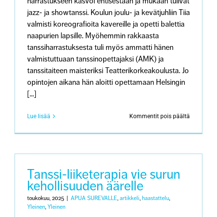
harrastukseen kasvoi entisestään ja mukaan tulivat
jazz- ja showtanssi. Koulun joulu- ja kevätjuhliin Tiia
valmisti koreografioita kavereille ja opetti balettia
naapurien lapsille. Myöhemmin rakkaasta
tanssiharrastuksesta tuli myös ammatti hänen
valmistuttuaan tanssinopettajaksi (AMK) ja
tanssitaiteen maisteriksi Teatterikorkeakoulusta. Jo
opintojen aikana hän aloitti opettamaan Helsingin
[...]
artikkeliss
Lue lisää
Kommentit pois päältä
”Tanssi
on
ollut
suuri
voimavar
menetyks
Tanssi-liiketerapia vie surun
ja
kehollisuuden äärelle
surun
keskellä”
toukokuu, 2025
|
APUA SUREVALLE
,
artikkeli
,
haastattelu
,
Yleinen
,
Yleinen