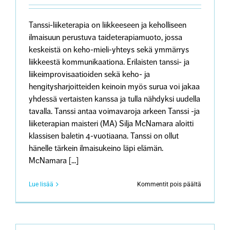
Tanssi-liiketerapia on liikkeeseen ja keholliseen
ilmaisuun perustuva taideterapiamuoto, jossa
keskeistä on keho-mieli-yhteys sekä ymmärrys
liikkeestä kommunikaationa. Erilaisten tanssi- ja
liikeimprovisaatioiden sekä keho- ja
hengitysharjoitteiden keinoin myös surua voi jakaa
yhdessä vertaisten kanssa ja tulla nähdyksi uudella
tavalla. Tanssi antaa voimavaroja arkeen Tanssi -ja
liiketerapian maisteri (MA) Silja McNamara aloitti
klassisen baletin 4-vuotiaana. Tanssi on ollut
hänelle tärkein ilmaisukeino läpi elämän.
McNamara [...]
artikkeliss
Lue lisää
Kommentit pois päältä
Tanssi-
liiketerapi
vie
surun