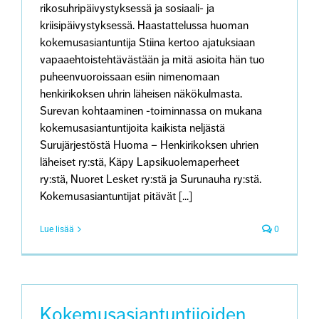
rikosuhripäivystyksessä ja sosiaali- ja
kriisipäivystyksessä. Haastattelussa huoman
kokemusasiantuntija Stiina kertoo ajatuksiaan
vapaaehtoistehtävästään ja mitä asioita hän tuo
puheenvuoroissaan esiin nimenomaan
henkirikoksen uhrin läheisen näkökulmasta.
Surevan kohtaaminen -toiminnassa on mukana
kokemusasiantuntijoita kaikista neljästä
Surujärjestöstä Huoma – Henkirikoksen uhrien
läheiset ry:stä, Käpy Lapsikuolemaperheet
ry:stä, Nuoret Lesket ry:stä ja Surunauha ry:stä.
Kokemusasiantuntijat pitävät [...]
Lue lisää
0
Kokemusasiantuntijoiden