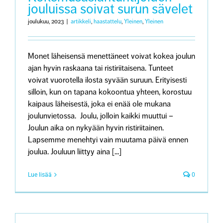
jouluissa soivat surun sävelet
joulukuu, 2023
|
artikkeli
,
haastattelu
,
Yleinen
,
Yleinen
Monet läheisensä menettäneet voivat kokea joulun
ajan hyvin raskaana tai ristiriitaisena. Tunteet
voivat vuorotella ilosta syvään suruun. Erityisesti
silloin, kun on tapana kokoontua yhteen, korostuu
kaipaus läheisestä, joka ei enää ole mukana
joulunvietossa. Joulu, jolloin kaikki muuttui –
Joulun aika on nykyään hyvin ristiriitainen.
Lapsemme menehtyi vain muutama päivä ennen
joulua. Jouluun liittyy aina [...]
Lue lisää
0