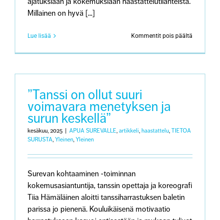
ajatuksiaan ja kokemuksiaan haastattelutilanteista.
Millainen on hyvä [...]
artikkeliss
Lue lisää
Kommentit pois päältä
Näkökulm
menetyks
kokeneen
haastatte
–
Mitä
”Tanssi on ollut suuri
haastatte
voimavara menetyksen ja
olisi
surun keskellä”
hyvä
huomioid
kesäkuu, 2025
|
APUA SUREVALLE
,
artikkeli
,
haastattelu
,
TIETOA
SURUSTA
,
Yleinen
,
Yleinen
Surevan kohtaaminen -toiminnan
kokemusasiantuntija, tanssin opettaja ja koreografi
Tiia Hämäläinen aloitti tanssiharrastuksen baletin
parissa jo pienenä. Kouluikäisenä motivaatio