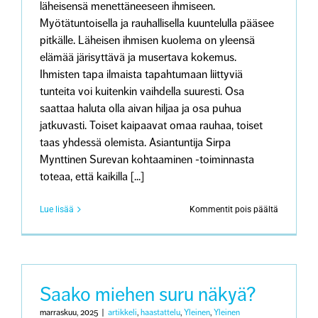
läheisensä menettäneeseen ihmiseen.
Myötätuntoisella ja rauhallisella kuuntelulla pääsee
pitkälle. Läheisen ihmisen kuolema on yleensä
elämää järisyttävä ja musertava kokemus.
Ihmisten tapa ilmaista tapahtumaan liittyviä
tunteita voi kuitenkin vaihdella suuresti. Osa
saattaa haluta olla aivan hiljaa ja osa puhua
jatkuvasti. Toiset kaipaavat omaa rauhaa, toiset
taas yhdessä olemista. Asiantuntija Sirpa
Mynttinen Surevan kohtaaminen -toiminnasta
toteaa, että kaikilla [...]
artikkeliss
Lue lisää
Kommentit pois päältä
Läheisens
menettäny
kaipaa
aitoa
kohtaamis
–
Saako miehen suru näkyä?
”Sanonnat
eivät
marraskuu, 2025
|
artikkeli
,
haastattelu
,
Yleinen
,
Yleinen