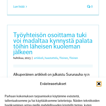
Lue lisää
0
Työyhteisön osoittama tuki
voi madaltaa kynnystä palata
töihin läheisen kuoleman
jälkeen
huhtikuu, 2023
|
artikkeli
,
haastattelu
,
Yleinen
,
Yleinen
Alkuperäinen artikkeli on julkaistu Surunauha ry:n
jäsenlehdessä 1/2023 Ajatus työhön paluusta
Evästeasetukset
läheisen menetyksen jälkeen voi tuntua
ylitsepääsemättömältä. Miten jatkaa tavallista
Parhaan kokemuksen tarjoamiseksi käytämme evästeitä,
arkea, kun mikään ei enää ole ennallaan? Läheisen
tallentaaksemme ja/tai käyttääksemme laitetietoja. Näiden tekniikoiden
menetyksen jälkeen kokonaisvaltainen tuki onkin
hyväksyminen antaa meille mahdollisuuden käsitellä tietoja, kuten