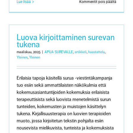
artikkeliss
Lue lisää
Kommentit pois päältä
Surun
värit
Luova kirjoittaminen surevan
tukena
maaliskuu, 2025
|
APUA SUREVALLE
,
artikkeli
,
haastattelu
,
Yleinen
,
Yleinen
Erilaisia tapoja käsitellä surua -viestintäkampanja
tuo esiin sekä ammattilaisten näkökulmia että
kokemusasiantuntijoiden kokemuksia erilaisista
terapeuttisista sekä luovista menetelmistä surun
tunteiden, kokemusten ja muistojen käsittelyn
tukena. Kirjallisuusterapia on luovien terapioiden
muoto, jossa kirjoitetun tekstin pohjalta esiin
nousevista mielikuvista, tunteista ja kokemuksista