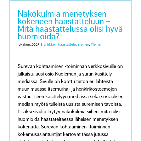
Näkökulmia menetyksen
kokeneen haastatteluun –
Mitä haastattelussa olisi hyvä
huomioida?
lokakuu, 2025
|
artikkeli
,
haastattelu
,
Yleinen
,
Yleinen
Surevan kohtaaminen -toiminnan verkkosivuille on
julkaistu uusi osio Kuoleman ja surun käsittely
mediassa. Sivulle on koottu tietoa eri lähteistä
muun muassa itsemurha- ja henkirikosteemojen
vastuulliseen käsittelyyn mediassa sekä sosiaalisen
median myötä tulleista uusista suremisen tavoista.
Lisäksi sivulta löytyy näkökulmia siihen, mitä tulisi
huomioida haastateltaessa läheisen menetyksen
kokenutta. Surevan kohtaaminen -toiminnan
kokemusasiantuntijat kertovat tässä jutussa