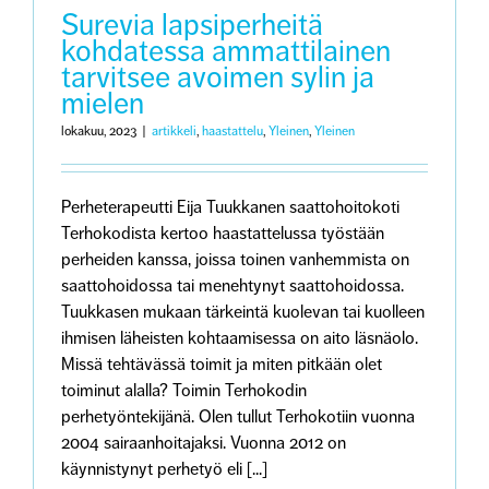
Surevia lapsiperheitä
kohdatessa ammattilainen
tarvitsee avoimen sylin ja
mielen
lokakuu, 2023
|
artikkeli
,
haastattelu
,
Yleinen
,
Yleinen
Perheterapeutti Eija Tuukkanen saattohoitokoti
Terhokodista kertoo haastattelussa työstään
perheiden kanssa, joissa toinen vanhemmista on
saattohoidossa tai menehtynyt saattohoidossa.
Tuukkasen mukaan tärkeintä kuolevan tai kuolleen
ihmisen läheisten kohtaamisessa on aito läsnäolo.
Missä tehtävässä toimit ja miten pitkään olet
toiminut alalla? Toimin Terhokodin
perhetyöntekijänä. Olen tullut Terhokotiin vuonna
2004 sairaanhoitajaksi. Vuonna 2012 on
käynnistynyt perhetyö eli [...]