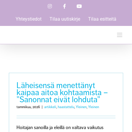
Skip
Instagram
Facebook
YouTube
to
content
Yhteystiedot
Tilaa uutiskirje
Tilaa esitteitä
Läheisensä menettänyt
kaipaa aitoa kohtaamista –
”Sanonnat eivät lohduta”
tammikuu, 2026
|
artikkeli
,
haastattelu
,
Yleinen
,
Yleinen
Hoitajan sanoilla ja eleillä on valtava vaikutus