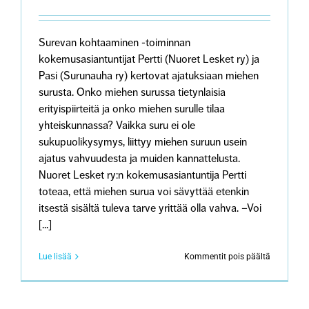
lohduta”
Surevan kohtaaminen -toiminnan
kokemusasiantuntijat Pertti (Nuoret Lesket ry) ja
Pasi (Surunauha ry) kertovat ajatuksiaan miehen
surusta. Onko miehen surussa tietynlaisia
erityispiirteitä ja onko miehen surulle tilaa
yhteiskunnassa? Vaikka suru ei ole
sukupuolikysymys, liittyy miehen suruun usein
ajatus vahvuudesta ja muiden kannattelusta.
Nuoret Lesket ry:n kokemusasiantuntija Pertti
toteaa, että miehen surua voi sävyttää etenkin
itsestä sisältä tuleva tarve yrittää olla vahva. –Voi
[...]
artikkeliss
Lue lisää
Kommentit pois päältä
Saako
miehen
suru
näkyä?