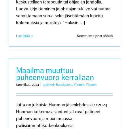
keskustellaan terapeutin tai ohjaajan johdolla.
Luova kirjoittaminen ja ohjaajan tuki voivat auttaa
sanoittamaan surua sekä jäsentämään kipeitä
kokemuksia ja muistoja. ”Halusin [...]
artikkeliss
Lue lisää
Kommentit pois päältä
Luova
kirjoittam
surevan
tukena
Maailma muuttuu
puheenvuoro kerrallaan
tammikuu, 2024
|
artikkeli
,
haastattelu
,
Yleinen
,
Yleinen
Juttu on julkaista Huoman jäsenlehdessä 1/2024.
Huoman kokemusasiantuntijat ovat pitäneet
puheenvuoroja muun muassa
poliisiammattikorkeakoulussa,