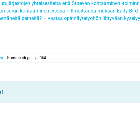
urujärjestöjen yhteisesitettä että Surevan kohtaaminen -toiminn
 surun kohtaaminen työssä – Ilmoittaudu mukaan Early Bird -h
ttäneitä perheitä? – vastaa opinnäytetyöhön liittyvään kysely
artikkelissa
en
|
Kommentit pois päältä
Surevan
kohtaaminen
-
toiminnan
uutiskirje
a!
1/2025