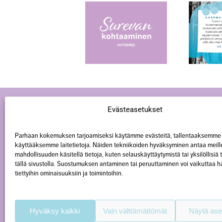
Surevan
Kokemusasiantuntijana
kohtaaminen -
vaalin tyttäreni
toiminnan
muistoa
uutiskirje 3/2026
Evästeasetukset
Parhaan kokemuksen tarjoamiseksi käytämme evästeitä, tallentaaksemme 
käyttääksemme laitetietoja. Näiden tekniikoiden hyväksyminen antaa meill
mahdollisuuden käsitellä tietoja, kuten selauskäyttäytymistä tai yksilöllisiä
tällä sivustolla. Suostumuksen antaminen tai peruuttaminen voi vaikuttaa hai
tiettyihin ominaisuuksiin ja toimintoihin.
Hyväksy kaikki
Vain välttämättömät
Näytä ase