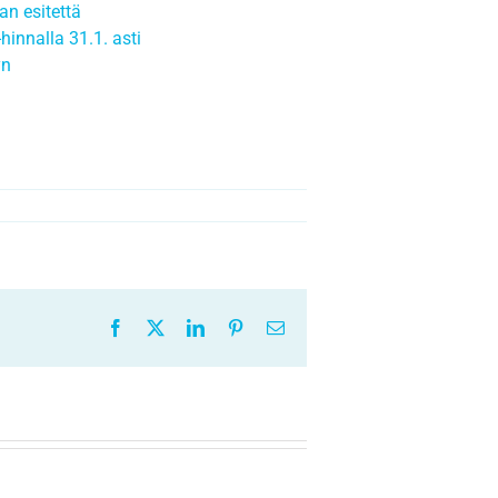
an esitettä
innalla 31.1. asti
yn
Facebook
X
LinkedIn
Pinterest
Sähköposti