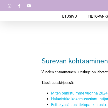
Skip
Instagram
Facebook
YouTube
to
content
ETUSIVU
TIETOPANKK
Surevan kohtaaminen 
Vuoden ensimmäinen uutiskirje on lähetetty k
Tässä uutiskirjeessä:
Miten onnistuimme vuonna 2024? 
Haluaisitko kokemusasiantuntija
Esittelyssä uusi tietopankin osio