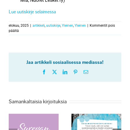
Mia, Nuoret Lesket ry)
Lue uutiskirje selaimessa
elokuu, 2025
|
artikkeli
,
uutiskirje
,
Yleinen
,
Yleinen
|
Kommentit pois
artikkelissa
päältä
Surevan
kohtaaminen
-
toiminnan
uutiskirje
Jaa artikkeli sosiaalisessa mediassa!
4/2025
Facebook
X
LinkedIn
Pinterest
Sähköposti
Samankaltaisia kirjoituksia