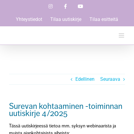
Skip
Instagram
Facebook
YouTube
to
content
Yhteystiedot
Tilaa uutiskirje
Tilaa esitteitä
Edellinen
Seuraava
Surevan kohtaaminen -toiminnan
uutiskirje 4/2025
Tässä uutiskirjeessä tietoa mm. syksyn webinaarista ja
muista ajankohtaisista aiheista: