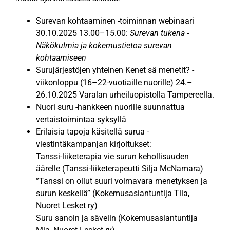
Surevan kohtaaminen -toiminnan webinaari
30.10.2025 13.00–15.00:
Surevan tukena -
Näkökulmia ja kokemustietoa surevan
kohtaamiseen
Surujärjestöjen yhteinen Kenet sä menetit? -
viikonloppu (16–22-vuotiaille nuorille) 24.–
26.10.2025 Varalan urheiluopistolla Tampereella.
Nuori suru -hankkeen nuorille suunnattua
vertaistoimintaa syksyllä
Erilaisia tapoja käsitellä surua -
viestintäkampanjan kirjoitukset:
Tanssi-liiketerapia vie surun kehollisuuden
äärelle (Tanssi-liiketerapeutti Silja McNamara)
”Tanssi on ollut suuri voimavara menetyksen ja
surun keskellä” (Kokemusasiantuntija Tiia,
Nuoret Lesket ry)
Suru sanoin ja sävelin (Kokemusasiantuntija