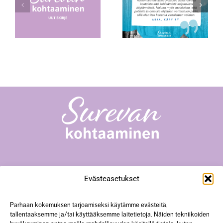
Kokemusasiantuntijana
Äitienpäivänä
vaalin tyttäreni
muistoa
6
Surevan kohtaaminen -toiminta
Evästeasetukset
Yliopistonkatu 23 A18, 40100 Jyväskylä
+358 50 567 0352
hanke@surevankohtaaminen.fi
Parhaan kokemuksen tarjoamiseksi käytämme evästeitä,
tallentaaksemme ja/tai käyttääksemme laitetietoja. Näiden tekniikoiden