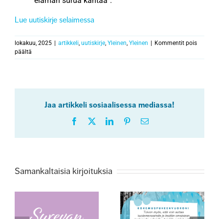
elämän surua kantaa”.
Lue uutiskirje selaimessa
lokakuu, 2025
|
artikkeli
,
uutiskirje
,
Yleinen
,
Yleinen
|
Kommentit pois
artikkelissa
päältä
Surevan
kohtaaminen
-
toiminnan
uutiskirje
Jaa artikkeli sosiaalisessa mediassa!
5/2025
Facebook
X
LinkedIn
Pinterest
Sähköposti
Samankaltaisia kirjoituksia