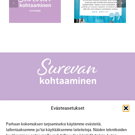
Kokemusasiantuntijana
Äitienpäivänä
vaalin tyttäreni
muistoa
6
Surevan kohtaaminen -toiminta
Evästeasetukset
Yliopistonkatu 23 A18, 40100 Jyväskylä
+358 50 567 0352
hanke@surevankohtaaminen.fi
Parhaan kokemuksen tarjoamiseksi käytämme evästeitä,
tallentaaksemme ja/tai käyttääksemme laitetietoja. Näiden tekniikoiden