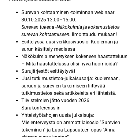
Surevan kohtaaminen -toiminnan webinaari
30.10.2025 13.00–15.00:
Surevan tukena -Näkökulmia ja kokemustietoa
surevan kohtaamiseen.
Ilmoittaudu mukaan!
Esittelyssä uusi verkkosivuosio: Kuoleman ja
surun käsittely mediassa
Näkökulmia menetyksen kokeneen haastatteluun
– Mitä haastattelussa olisi hyvä huomioida?
Surujärjestöt esittäytyvät
Uusi tutkimustietoa-julkaisusarja: kuolemaan,
suruun ja surevien tukemiseen liittyvää
tutkimustietoa sekä artikkeleita eri lähteistä.
Tiivistelmien jättö vuoden 2026
Surukonferenssiin
Yhteistyötahojen uusia julkaisuja:
Mielenterveystalon ammattilaisosio ”Surevien
tukeminen” ja Lupa Lapsuuteen opas ”Anna