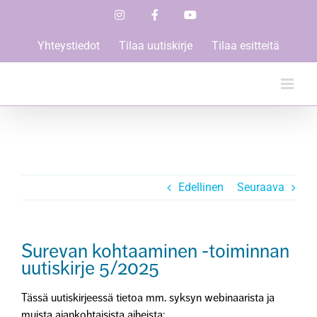
Skip
Instagram
Facebook
YouTube
to
content
Yhteystiedot
Tilaa uutiskirje
Tilaa esitteitä
Edellinen
Seuraava
Surevan kohtaaminen -toiminnan
uutiskirje 5/2025
Tässä uutiskirjeessä tietoa mm. syksyn webinaarista ja
muista ajankohtaisista aiheista: