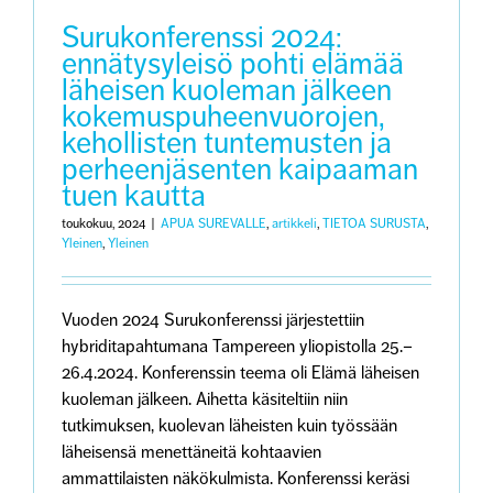
henkirikok
kautta
Surukonferenssi 2024:
ennätysyleisö pohti elämää
läheisen kuoleman jälkeen
kokemuspuheenvuorojen,
kehollisten tuntemusten ja
perheenjäsenten kaipaaman
tuen kautta
toukokuu, 2024
|
APUA SUREVALLE
,
artikkeli
,
TIETOA SURUSTA
,
Yleinen
,
Yleinen
Vuoden 2024 Surukonferenssi järjestettiin
hybriditapahtumana Tampereen yliopistolla 25.–
26.4.2024. Konferenssin teema oli Elämä läheisen
kuoleman jälkeen. Aihetta käsiteltiin niin
tutkimuksen, kuolevan läheisten kuin työssään
läheisensä menettäneitä kohtaavien
ammattilaisten näkökulmista. Konferenssi keräsi