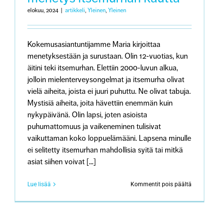
elokuu, 2024
|
artikkeli
,
Yleinen
,
Yleinen
Kokemusasiantuntijamme Maria kirjoittaa
menetyksestään ja surustaan. Olin 12-vuotias, kun
äitini teki itsemurhan. Elettiin 2000-luvun alkua,
jolloin mielenterveysongelmat ja itsemurha olivat
vielä aiheita, joista ei juuri puhuttu. Ne olivat tabuja.
Mystisiä aiheita, joita hävettiin enemmän kuin
nykypäivänä. Olin lapsi, joten asioista
puhumattomuus ja vaikeneminen tulisivat
vaikuttaman koko loppuelämääni. Lapsena minulle
ei selitetty itsemurhan mahdollisia syitä tai mitkä
asiat siihen voivat [...]
artikkeliss
Lue lisää
Kommentit pois päältä
Minun
suruni:
Vanhemm