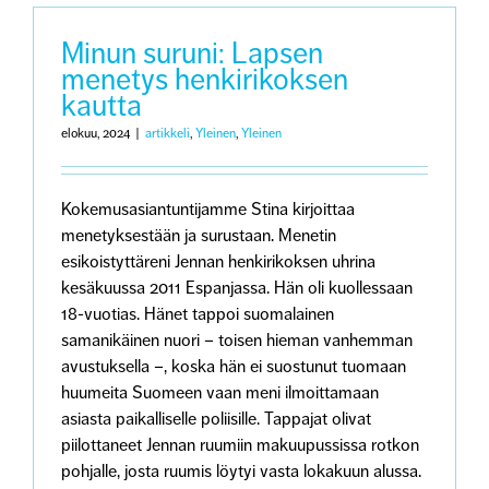
menetys
itsemurha
kautta
Minun suruni: Lapsen
menetys henkirikoksen
kautta
elokuu, 2024
|
artikkeli
,
Yleinen
,
Yleinen
Kokemusasiantuntijamme Stina kirjoittaa
menetyksestään ja surustaan. Menetin
esikoistyttäreni Jennan henkirikoksen uhrina
kesäkuussa 2011 Espanjassa. Hän oli kuollessaan
18-vuotias. Hänet tappoi suomalainen
samanikäinen nuori – toisen hieman vanhemman
avustuksella –, koska hän ei suostunut tuomaan
huumeita Suomeen vaan meni ilmoittamaan
asiasta paikalliselle poliisille. Tappajat olivat
piilottaneet Jennan ruumiin makuupussissa rotkon
pohjalle, josta ruumis löytyi vasta lokakuun alussa.