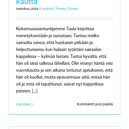
kautta
toukokuu, 2024
|
artikkeli
,
Yleinen
,
Yleinen
Kokemusasiantuntijamme Tuula kirjoittaa
menetyksestään ja surustaan. Tuntuu melko
sairaalta sanoa, että huokaisin pitkään ja
helpottuneena, kun halasin tytärtäni sairaalan
kappelissa – kylmää lastani. Tuntui hyvältä, että
hän oli siinä tallessa lähelläni. Olin etsinyt häntä viisi
vuorokautta ja sen aikana tottunut ajatukseen, että
hän oli kuollut, mutta epävarmuus siitä, missä hän
oli ja mitä oli tapahtunut, saivat nyt kappelissa
pisteen. [...]
artikkeliss
Lue lisää
Kommentit pois päältä
Minun
suruni:
Lapsen
menetys