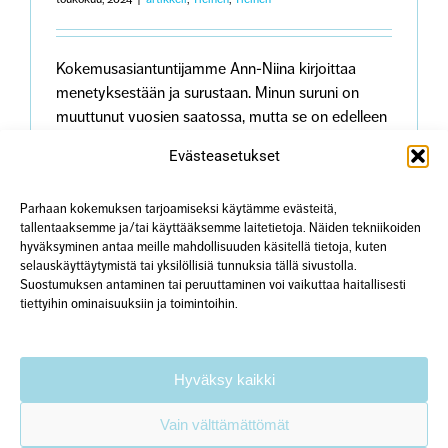
Kokemusasiantuntijamme Ann-Niina kirjoittaa
menetyksestään ja surustaan. Minun suruni on
muuttunut vuosien saatossa, mutta se on edelleen
läsnä olevaa todellisuutta jokaisena päivänä.
Evästeasetukset
Oman lapsen kuolema on niin voimakas kokemus,
että menettämisen tuoman tuskan kanssa on
Parhaan kokemuksen tarjoamiseksi käytämme evästeitä,
pitänyt opetella elämään. Opetella hyväksymään
tallentaaksemme ja/tai käyttääksemme laitetietoja. Näiden tekniikoiden
se, että lapseni on kuollut – hän ei tule takaisin. En
hyväksyminen antaa meille mahdollisuuden käsitellä tietoja, kuten
voi koskettaa häntä, en kertoa, että rakastan
selauskäyttäytymistä tai yksilöllisiä tunnuksia tällä sivustolla.
häntä, en [...]
Suostumuksen antaminen tai peruuttaminen voi vaikuttaa haitallisesti
tiettyihin ominaisuuksiin ja toimintoihin.
artikkeliss
Lue lisää
Kommentit pois päältä
Minun
suruni:
Hyväksy kaikki
Aikuisen
lapsen
menetys
Vain välttämättömät