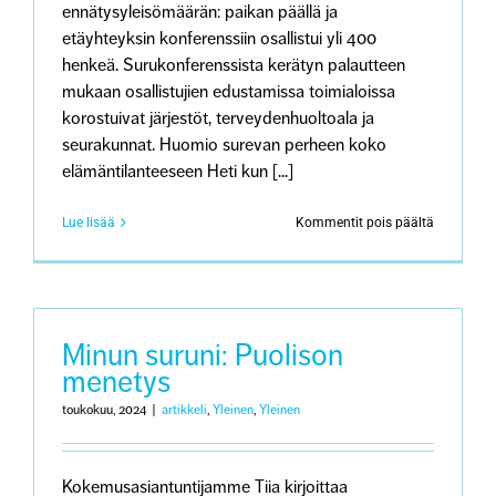
ennätysyleisömäärän: paikan päällä ja
etäyhteyksin konferenssiin osallistui yli 400
henkeä. Surukonferenssista kerätyn palautteen
mukaan osallistujien edustamissa toimialoissa
korostuivat järjestöt, terveydenhuoltoala ja
seurakunnat. Huomio surevan perheen koko
elämäntilanteeseen Heti kun [...]
artikkeliss
Lue lisää
Kommentit pois päältä
Surukonfe
2024:
ennätysyle
pohti
elämää
läheisen
Minun suruni: Puolison
kuoleman
menetys
jälkeen
kokemuspu
toukokuu, 2024
|
artikkeli
,
Yleinen
,
Yleinen
keholliste
tuntemust
ja
perheenjä
Kokemusasiantuntijamme Tiia kirjoittaa