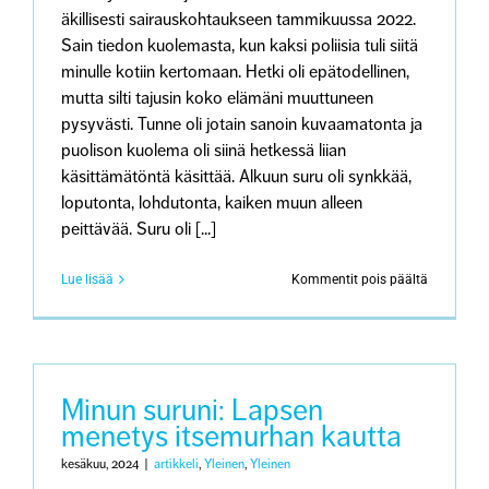
äkillisesti sairauskohtaukseen tammikuussa 2022.
Sain tiedon kuolemasta, kun kaksi poliisia tuli siitä
minulle kotiin kertomaan. Hetki oli epätodellinen,
mutta silti tajusin koko elämäni muuttuneen
pysyvästi. Tunne oli jotain sanoin kuvaamatonta ja
puolison kuolema oli siinä hetkessä liian
käsittämätöntä käsittää. Alkuun suru oli synkkää,
loputonta, lohdutonta, kaiken muun alleen
peittävää. Suru oli [...]
artikkeliss
Lue lisää
Kommentit pois päältä
Minun
suruni:
Puolison
menetys
Minun suruni: Lapsen
menetys itsemurhan kautta
kesäkuu, 2024
|
artikkeli
,
Yleinen
,
Yleinen