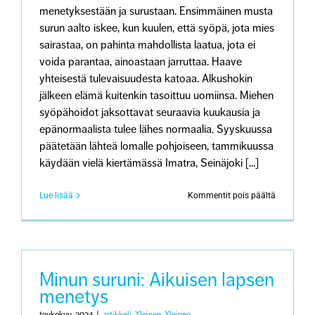
kaipaama
menetyksestään ja surustaan. Ensimmäinen musta
tuen
surun aalto iskee, kun kuulen, että syöpä, jota mies
kautta
sairastaa, on pahinta mahdollista laatua, jota ei
voida parantaa, ainoastaan jarruttaa. Haave
yhteisestä tulevaisuudesta katoaa. Alkushokin
jälkeen elämä kuitenkin tasoittuu uomiinsa. Miehen
syöpähoidot jaksottavat seuraavia kuukausia ja
epänormaalista tulee lähes normaalia. Syyskuussa
päätetään lähteä lomalle pohjoiseen, tammikuussa
käydään vielä kiertämässä Imatra, Seinäjoki [...]
artikkeliss
Lue lisää
Kommentit pois päältä
Minun
suruni:
Puolison
menetys
Minun suruni: Aikuisen lapsen
menetys
toukokuu, 2024
|
artikkeli
,
Yleinen
,
Yleinen