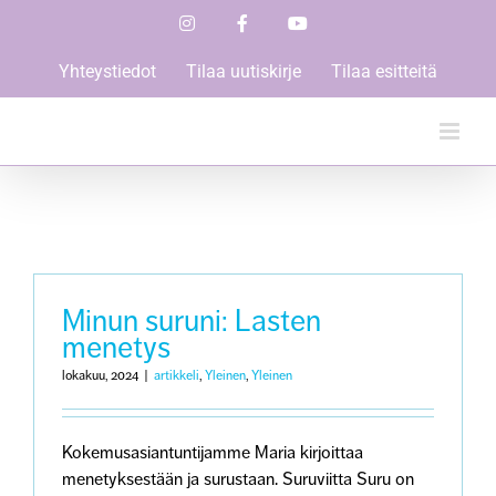
Skip
Instagram
Facebook
YouTube
to
content
Yhteystiedot
Tilaa uutiskirje
Tilaa esitteitä
Minun suruni: Lasten
menetys
lokakuu, 2024
|
artikkeli
,
Yleinen
,
Yleinen
Kokemusasiantuntijamme Maria kirjoittaa
menetyksestään ja surustaan. Suruviitta Suru on