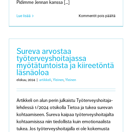
Pidimme Jennan kanssa [...]
artikkeliss
Lue lisää
Kommentit pois päältä
Minun
suruni:
Lapsen
menetys
henkirikok
kautta
Sureva arvostaa
työterveyshoitajassa
myötätuntoista ja kiireetöntä
läsnäoloa
elokuu, 2024
|
artikkeli
,
Yleinen
,
Yleinen
Artikkeli on alun perin julkaistu Työterveyshoitaja-
lehdessä 1/2024 otsikolla Tietoa ja tukea surevan
kohtaamiseen. Sureva kaipaa työterveyshoitajalta
kohtaamisissa niin tiedollista kuin emotionaalista
tukea. Jos työterveyshoitajalla ei ole kokemusta