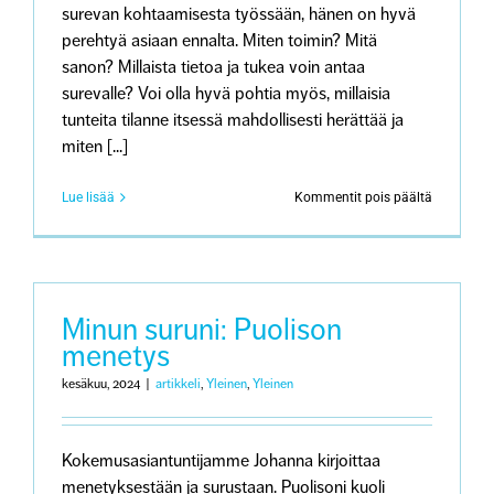
surevan kohtaamisesta työssään, hänen on hyvä
perehtyä asiaan ennalta. Miten toimin? Mitä
sanon? Millaista tietoa ja tukea voin antaa
surevalle? Voi olla hyvä pohtia myös, millaisia
tunteita tilanne itsessä mahdollisesti herättää ja
miten [...]
artikkeliss
Lue lisää
Kommentit pois päältä
Sureva
arvostaa
työterveys
myötätunt
ja
kiireetöntä
Minun suruni: Puolison
läsnäoloa
menetys
kesäkuu, 2024
|
artikkeli
,
Yleinen
,
Yleinen
Kokemusasiantuntijamme Johanna kirjoittaa
menetyksestään ja surustaan. Puolisoni kuoli