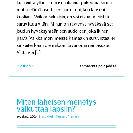
kuin viitta ylläni. En olisi halunnut pukeutua siihen,
mutta elämä asetti sen harteilleni, kun lapseni
kuolivat. Vaikka haluaisin, en voi riisua tai riistää
suruviittaa yltäni. Minun on täytynyt hyväksyä se;
joudun hyväksymään sen uudelleen joka ikinen
päivä. Vaikka moni meistä kantaakin suruviittaa, ei
se kuitenkaan ole mikään tavanomainen asuste.
Viitta voi [...]
artikkeliss
Lue lisää
Kommentit pois päältä
Minun
suruni:
Lasten
menetys
Miten läheisen menetys
vaikuttaa lapsiin?
syyskuu, 2024
|
artikkeli
,
Yleinen
,
Yleinen