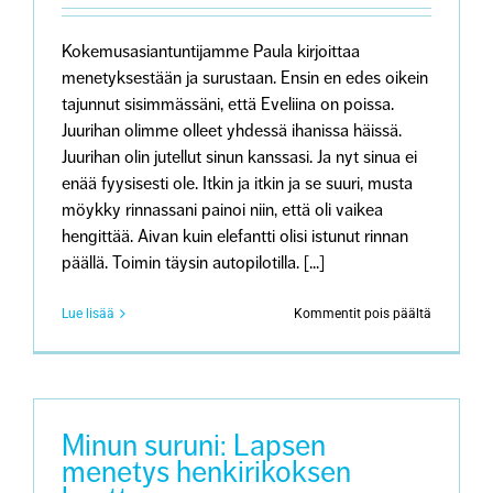
Kokemusasiantuntijamme Paula kirjoittaa
menetyksestään ja surustaan. Ensin en edes oikein
tajunnut sisimmässäni, että Eveliina on poissa.
Juurihan olimme olleet yhdessä ihanissa häissä.
Juurihan olin jutellut sinun kanssasi. Ja nyt sinua ei
enää fyysisesti ole. Itkin ja itkin ja se suuri, musta
möykky rinnassani painoi niin, että oli vaikea
hengittää. Aivan kuin elefantti olisi istunut rinnan
päällä. Toimin täysin autopilotilla. [...]
artikkeliss
Lue lisää
Kommentit pois päältä
Minun
suruni:
Lapsen
menetys
itsemurha
kautta
Minun suruni: Lapsen
menetys henkirikoksen