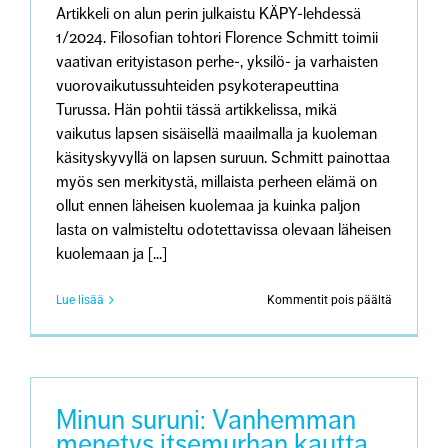
Artikkeli on alun perin julkaistu KÄPY-lehdessä
1/2024. Filosofian tohtori Florence Schmitt toimii
vaativan erityistason perhe-, yksilö- ja varhaisten
vuorovaikutussuhteiden psykoterapeuttina
Turussa. Hän pohtii tässä artikkelissa, mikä
vaikutus lapsen sisäisellä maailmalla ja kuoleman
käsityskyvyllä on lapsen suruun. Schmitt painottaa
myös sen merkitystä, millaista perheen elämä on
ollut ennen läheisen kuolemaa ja kuinka paljon
lasta on valmisteltu odotettavissa olevaan läheisen
kuolemaan ja [...]
artikkeliss
Lue lisää
Kommentit pois päältä
Miten
läheisen
menetys
vaikuttaa
lapsiin?
Minun suruni: Vanhemman
menetys itsemurhan kautta