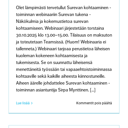
Olet lämpimästi tervetullut Surevan kohtaaminen -
toiminnan webinaariin Surevan tukena -
Näkökulmia ja kokemustietoa surevan
kohtaamiseen. Webinaari järjestetään torstaina
30.10.2025 klo 13.00–15.00. Tilaisuus on maksuton
ja toteutetaan Teamsissä. (Huom! Webinaaria ei
tallenneta.) Webinaari tarjoaa perustietoa läheisen
kuoleman kokeneen kohtaamisesta ja
tukemisesta. Se on suunnattu läheisensä
menettäneitä työssään tai vapaaehtoistoiminnassa
kohtaaville sekä kaikille aiheesta kiinnostuneille.
Aiheen äärelle johdattelee Surevan kohtaaminen -
toiminnan asiantuntija Sirpa Mynttinen. [...]
artikkeliss
Lue lisää
Kommentit pois päältä
Webinaari
Surevan
tukena
-