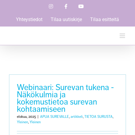
Skip
Instagram
Facebook
YouTube
to
content
Yhteystiedot
Tilaa uutiskirje
Tilaa esitteitä
Webinaari: Surevan tukena -
Näkökulmia ja
kokemustietoa surevan
kohtaamiseen
elokuu, 2025
|
APUA SUREVALLE
,
artikkeli
,
TIETOA SURUSTA
,
Yleinen
,
Yleinen