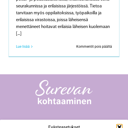
seurakunnissa ja erilaisissa järjestöissä. Tietoa
tarvitaan myös oppilaitoksissa, työpaikoilla ja
erilaisissa virastoissa, joissa läheisensä
menettäneet hoitavat erilaisia läheisen kuolemaan
[...]
artikkeliss
Lue lisää
Kommentit pois päältä
Surevan
kohtaami
-
toiminta
–
tietoa
ja
tukea
ammattilai
Surevan kohtaaminen -toiminta
Evästeasetukset