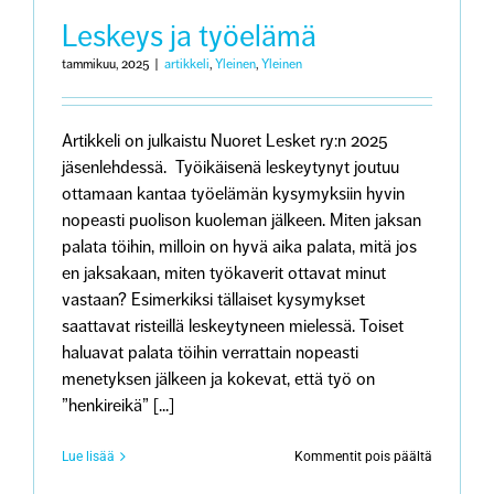
Näkökulm
ja
Leskeys ja työelämä
kokemusti
surevan
tammikuu, 2025
|
artikkeli
,
Yleinen
,
Yleinen
kohtaami
Artikkeli on julkaistu Nuoret Lesket ry:n 2025
jäsenlehdessä. Työikäisenä leskeytynyt joutuu
ottamaan kantaa työelämän kysymyksiin hyvin
nopeasti puolison kuoleman jälkeen. Miten jaksan
palata töihin, milloin on hyvä aika palata, mitä jos
en jaksakaan, miten työkaverit ottavat minut
vastaan? Esimerkiksi tällaiset kysymykset
saattavat risteillä leskeytyneen mielessä. Toiset
haluavat palata töihin verrattain nopeasti
menetyksen jälkeen ja kokevat, että työ on
”henkireikä” [...]
artikkeliss
Lue lisää
Kommentit pois päältä
Leskeys