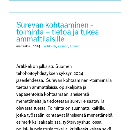
ja
työelämä
Surevan kohtaaminen -
toiminta – tietoa ja tukea
ammattilaisille
marraskuu, 2024
|
artikkeli
,
Yleinen
,
Yleinen
Artikkeli on julkaistu Suomen
tehohoitoyhdistyksen syksyn 2024
jäsenlehdessä. Surevan kohtaaminen -toiminnalla
tuetaan ammattilaisia, opiskelijoita ja
vapaaehtoisia kohtaamaan läheisensä
menettäneitä ja tiedotetaan sureville saatavilla
olevasta tuesta. Toiminta on suunnattu kaikille,
jotka työssään kohtaavat läheisensä menettäneitä,
esimerkiksi sairaaloissa, työterveyshuollossa,
poliisi- ja pelastuslaitoksilla, kriisikeskuksissa sekä