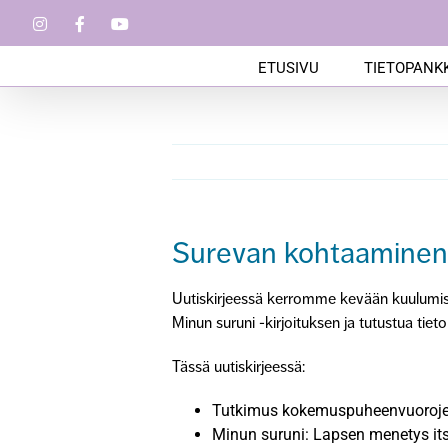
Skip
Instagram
Facebook
YouTube
to
content
ETUSIVU
TIETOPANKK
Surevan kohtaaminen 
Uutiskirjeessä kerromme kevään kuulumisi
Minun suruni -kirjoituksen ja tutustua tie
Tässä uutiskirjeessä:
Tutkimus kokemuspuheenvuorojen
Minun suruni: Lapsen menetys it