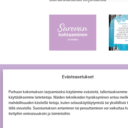
Surevan
Kokemusasiantuntijana
kohtaaminen -
vaalin tyttäreni
toiminnan
muistoa
uutiskirje 3/2026
Evästeasetukset
Parhaan kokemuksen tarjoamiseksi käytämme evästeitä, tallentaaksemme 
käyttääksemme laitetietoja. Näiden tekniikoiden hyväksyminen antaa meill
mahdollisuuden käsitellä tietoja, kuten selauskäyttäytymistä tai yksilöllisiä
tällä sivustolla. Suostumuksen antaminen tai peruuttaminen voi vaikuttaa hai
tiettyihin ominaisuuksiin ja toimintoihin.