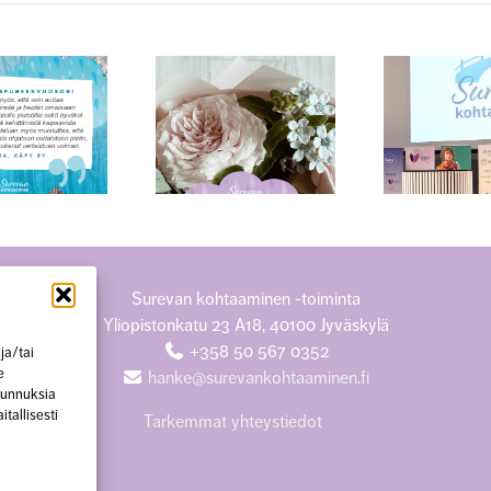
Surukonferenssin
Kok
Äitienpäivänä
teemana surun
tulev
monimuotoisuus
amm
Surevan kohtaaminen -toiminta
Yliopistonkatu 23 A18, 40100 Jyväskylä
+358 50 567 0352
ja/tai
e
hanke@surevankohtaaminen.fi
 tunnuksia
tallisesti
Tarkemmat yhteystiedot