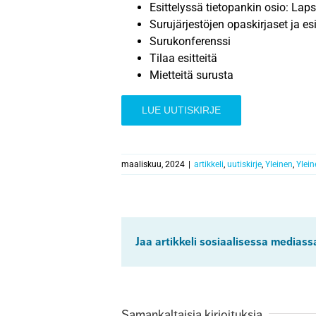
Esittelyssä tietopankin osio: Lap
Surujärjestöjen opaskirjaset ja esi
Surukonferenssi
Tilaa esitteitä
Mietteitä surusta
LUE UUTISKIRJE
maaliskuu, 2024
|
artikkeli
,
uutiskirje
,
Yleinen
,
Ylein
Jaa artikkeli sosiaalisessa mediass
Samankaltaisia kirjoituksia