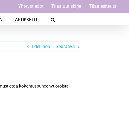
Yhteystiedot
Tilaa uutiskirje
Tilaa esitteitä
A
ARTIKKELIT
Edellinen
Seuraava
tkimustietoa kokemuspuheenvuoroista,