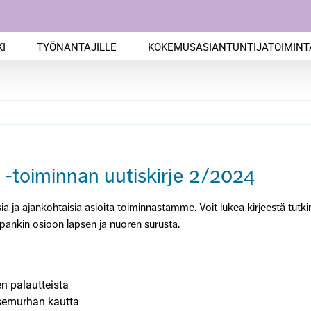
I
TYÖNANTAJILLE
KOKEMUSASIANTUNTIJATOIMINT
-toiminnan uutiskirje 2/2024
a ja ajankohtaisia asioita toiminnastamme. Voit lukea kirjeestä tu
topankin osioon lapsen ja nuoren surusta.
 palautteista
semurhan kautta