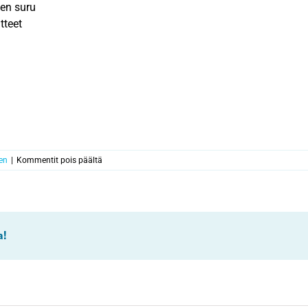
sen suru
tteet
artikkelissa
en
|
Kommentit pois päältä
Surevan
kohtaaminen
-
toiminnan
uutiskirje
a!
2/2024