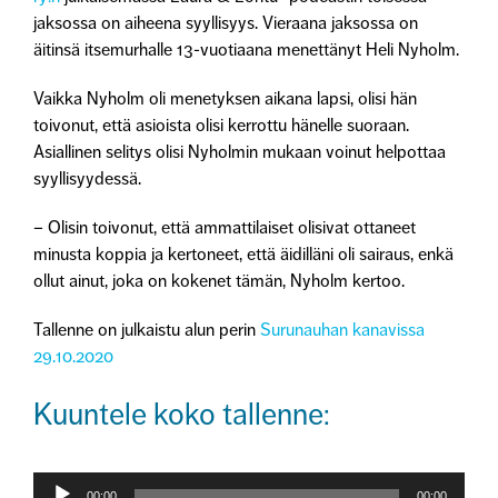
jaksossa on aiheena syyllisyys. Vieraana jaksossa on
äitinsä itsemurhalle 13-vuotiaana menettänyt Heli Nyholm.
Vaikka Nyholm oli menetyksen aikana lapsi, olisi hän
toivonut, että asioista olisi kerrottu hänelle suoraan.
Asiallinen selitys olisi Nyholmin mukaan voinut helpottaa
syyllisyydessä.
– Olisin toivonut, että ammattilaiset olisivat ottaneet
minusta koppia ja kertoneet, että äidilläni oli sairaus, enkä
ollut ainut, joka on kokenet tämän, Nyholm kertoo.
Tallenne on julkaistu alun perin
Surunauhan kanavissa
29.10.2020
Kuuntele koko tallenne:
Äänitoistin
00:00
00:00