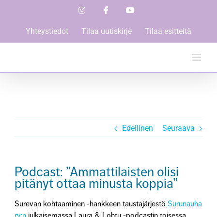
Skip
Instagram
Facebook
YouTube
to
content
Yhteystiedot
Tilaa uutiskirje
Tilaa esitteitä
Edellinen
Seuraava
Podcast: ”Ammattilaisten olisi
pitänyt ottaa minusta koppia”
Surevan kohtaaminen -hankkeen taustajärjestö
Surunauha
ry:n
julkaisemassa Laura & Lohtu -podcastin toisessa