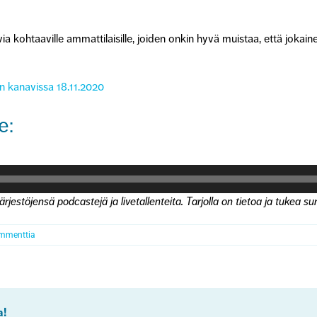
 kohtaaville ammattilaisille, joiden onkin hyvä muistaa, että jokain
 kanavissa 18.11.2020
e:
estöjensä podcastejä ja livetallenteita. Tarjolla on tietoa ja tukea s
mmenttia
a!