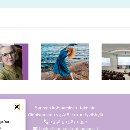
Sur
en
po
Vuoden 2025
”Tanssi on ollut
Surukonferenssi
suuri voimavara
käsitteli surua
menetyksen ja
työelämän
koke
surun keskellä”
näkökulmasta
k
tun
per
kai
Surevan kohtaaminen -toiminta
Yliopistonkatu 23 A18, 40100 Jyväskylä
+358 50 567 0352
ja/tai
e
hanke@surevankohtaaminen.fi