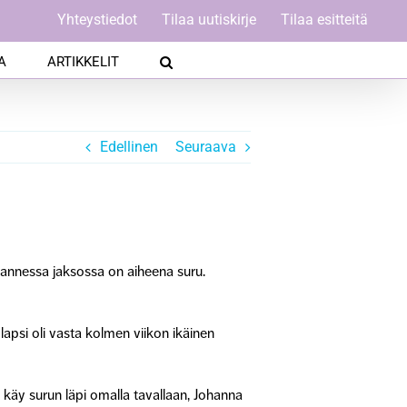
Yhteystiedot
Tilaa uutiskirje
Tilaa esitteitä
A
ARTIKKELIT
Edellinen
Seuraava
annessa jaksossa on aiheena suru.
psi oli vasta kolmen viikon ikäinen
en käy surun läpi omalla tavallaan, Johanna