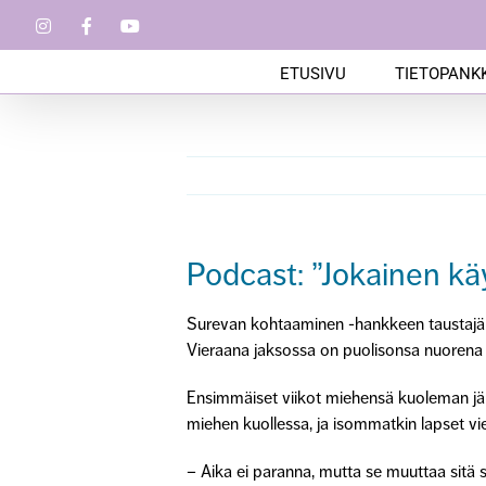
Skip
Instagram
Facebook
YouTube
to
content
ETUSIVU
TIETOPANKK
Podcast: ”Jokainen käy
Surevan kohtaaminen -hankkeen taustajä
Vieraana jaksossa on puolisonsa nuorena
Ensimmäiset viikot miehensä kuoleman jäl
miehen kuollessa, ja isommatkin lapset vie
– Aika ei paranna, mutta se muuttaa sitä su