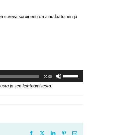
en sureva suruineen on ainutlaatuinen ja
Nuolinäppäimillä
00:00
ylös
urusta ja sen kohtaamisesta.
ja
alas
säädät
äänenvoimakkuutta
suuremmaksi
ja
pienemmäksi.
Facebook
X
LinkedIn
Pinterest
Sähköposti