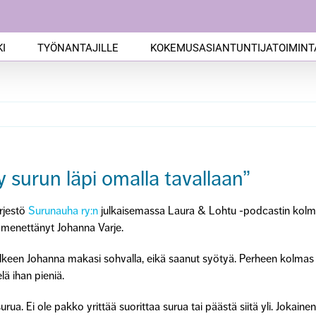
I
TYÖNANTAJILLE
KOKEMUSASIANTUNTIJATOIMINT
 surun läpi omalla tavallaan”
rjestö
Surunauha ry:n
julkaisemassa Laura & Lohtu -podcastin kolm
 menettänyt Johanna Varje.
keen Johanna makasi sohvalla, eikä saanut syötyä. Perheen kolmas la
lä ihan pieniä.
rua. Ei ole pakko yrittää suorittaa surua tai päästä siitä yli. Jokain