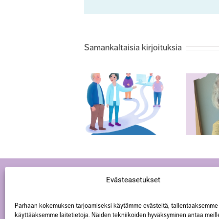
Samankaltaisia kirjoituksia
Webinaari:
Surevan tukena -
Näkökulmia ja
Suru sanoin ja
kokemustietoa
sävelin
surevan
kohtaamiseen
Evästeasetukset
Parhaan kokemuksen tarjoamiseksi käytämme evästeitä, tallentaaksemme 
käyttääksemme laitetietoja. Näiden tekniikoiden hyväksyminen antaa meill