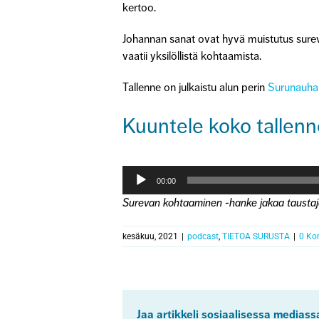
kertoo.
Johannan sanat ovat hyvä muistutus surevia
vaatii yksilöllistä kohtaamista.
Tallenne on julkaistu alun perin
Surunauhan
Kuuntele koko tallenn
Äänitoistin
00:00
Surevan kohtaaminen -hanke jakaa taustajärj
kesäkuu, 2021
|
podcast
,
TIETOA SURUSTA
|
0 Ko
Jaa artikkeli sosiaalisessa mediass