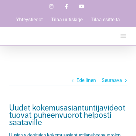
Skip
Instagram
Facebook
YouTube
to
content
Yhteystiedot
Tilaa uutiskirje
Tilaa esitteitä
Edellinen
Seuraava
Uudet kokemusasiantuntijavideot
tuovat puheenvuorot helposti
saataville
Uusien videoitujen kokemusasiantuntijapuheenvuorojen