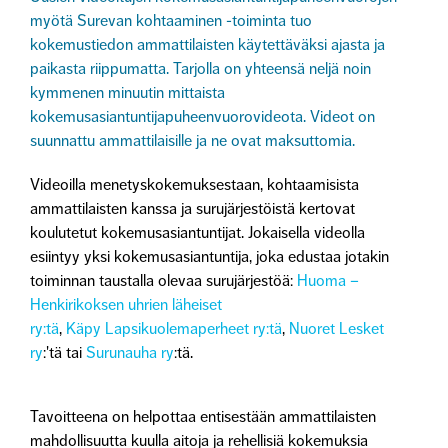
myötä Surevan kohtaaminen -toiminta tuo
kokemustiedon ammattilaisten käytettäväksi ajasta ja
paikasta riippumatta. Tarjolla on yhteensä neljä noin
kymmenen minuutin mittaista
kokemusasiantuntijapuheenvuorovideota. Videot on
suunnattu ammattilaisille ja ne ovat maksuttomia.
Videoilla menetyskokemuksestaan, kohtaamisista
ammattilaisten kanssa ja surujärjestöistä kertovat
koulutetut kokemusasiantuntijat
. Jokaisella videolla
esiintyy yksi kokemusasiantuntija, joka edustaa jotakin
toiminnan taustalla olevaa surujärjestöä:
Huoma –
Henkirikoksen uhrien läheiset
ry
:tä
,
K
äpy
Lapsikuolemaperheet
ry
:tä
,
Nuoret Lesket
ry
:'
tä
tai
Surunauha ry
:tä.
Tavoitteena on helpottaa entisestään ammattilaisten
mahdollisuutta kuulla aitoja ja rehellisiä kokemuksia