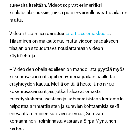
surevalta itseltään. Videot sopivat esimerkiksi
koulutustilaisuuksiin, joissa puheenvuorolle varattu aika on
rajattu.
Videon tilaaminen onnistuu
tällä tilauslomakkeella
.
Tilaaminen on maksutonta, mutta videon saadakseen
tilaajan on sitouduttava noudattamaan videon
käyttöehtoja.
– Videoiden ohella edelleen on mahdollista pyytää myös
kokemusasiantuntijapuheenvuoroa
paikan päälle tai
etäyhteyden kautta.
Meillä on tällä hetkellä noin 100
kokemusasiantuntijaa, jotka haluavat omasta
menetyskokemuksestaan ja kohtaamisistaan kertomalla
helpottaa ammattilaisten ja surevien kohtaamisia sekä
edesauttaa muiden surevien asemaa, Surevan
kohtaaminen -toiminnasta vastaava
Sirpa Mynttinen
kertoo.