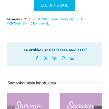
LUE UUTISKIRJE
toukokuu, 2021
|
TIETOA SURUSTA
,
uutiskirje
,
VÄLINEITÄ
KOHTAAMISIIN
|
0 Kommenttia
Jaa artikkeli sosiaalisessa mediassa!
Facebook
X
LinkedIn
Pinterest
Sähköposti
Samankaltaisia kirjoituksia
Surevan
Surevan