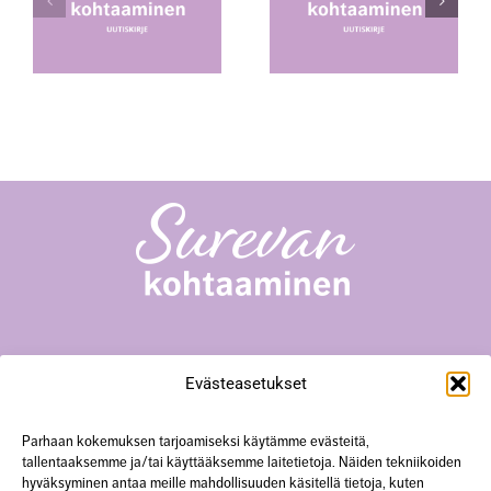
kohtaaminen -
kohtaaminen -
toiminnan
toiminnan
6
uutiskirje 2/2026
uutiskirje 1/2026
Surevan kohtaaminen -toiminta
Evästeasetukset
Yliopistonkatu 23 A18, 40100 Jyväskylä
+358 50 567 0352
hanke@surevankohtaaminen.fi
Parhaan kokemuksen tarjoamiseksi käytämme evästeitä,
tallentaaksemme ja/tai käyttääksemme laitetietoja. Näiden tekniikoiden
hyväksyminen antaa meille mahdollisuuden käsitellä tietoja, kuten
Tarkemmat yhteystiedot