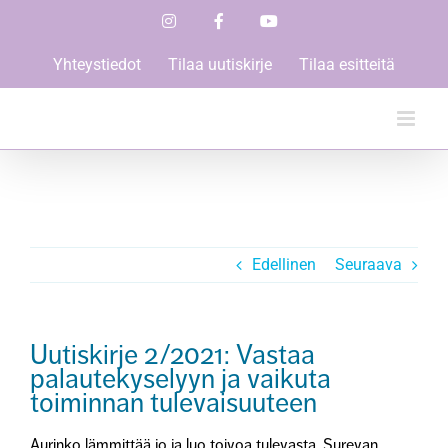
Skip
Instagram
Facebook
YouTube
to
content
Yhteystiedot
Tilaa uutiskirje
Tilaa esitteitä
Edellinen
Seuraava
Uutiskirje 2/2021: Vastaa
palautekyselyyn ja vaikuta
toiminnan tulevaisuuteen
Aurinko lämmittää jo ja luo toivoa tulevasta. Surevan