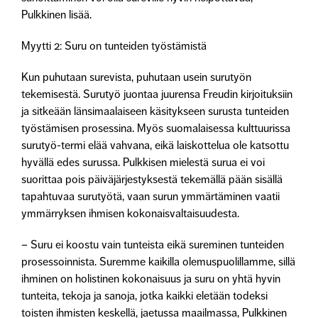
Pulkkinen lisää.
Myytti 2: Suru on tunteiden työstämistä
Kun puhutaan surevista, puhutaan usein surutyön
tekemisestä. Surutyö juontaa juurensa Freudin kirjoituksiin
ja sitkeään länsimaalaiseen käsitykseen surusta tunteiden
työstämisen prosessina. Myös suomalaisessa kulttuurissa
surutyö-termi elää vahvana, eikä laiskottelua ole katsottu
hyvällä edes surussa. Pulkkisen mielestä surua ei voi
suorittaa pois päiväjärjestyksestä tekemällä pään sisällä
tapahtuvaa surutyötä, vaan surun ymmärtäminen vaatii
ymmärryksen ihmisen kokonaisvaltaisuudesta.
– Suru ei koostu vain tunteista eikä sureminen tunteiden
prosessoinnista. Suremme kaikilla olemuspuolillamme, sillä
ihminen on holistinen kokonaisuus ja suru on yhtä hyvin
tunteita, tekoja ja sanoja, jotka kaikki eletään todeksi
toisten ihmisten keskellä, jaetussa maailmassa, Pulkkinen