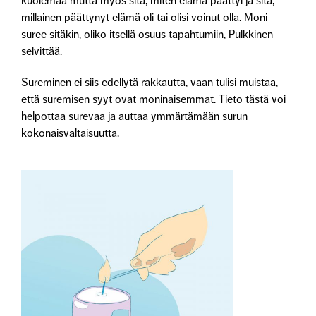
kuolemaa mutta myös sitä, miten elämä päättyi ja sitä,
millainen päättynyt elämä oli tai olisi voinut olla. Moni
suree sitäkin, oliko itsellä osuus tapahtumiin, Pulkkinen
selvittää.
Sureminen ei siis edellytä rakkautta, vaan tulisi muistaa,
että suremisen syyt ovat moninaisemmat. Tieto tästä voi
helpottaa surevaa ja auttaa ymmärtämään surun
kokonaisvaltaisuutta.