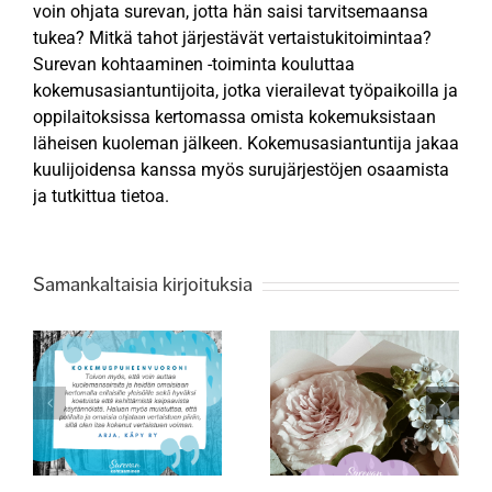
voin ohjata surevan, jotta hän saisi tarvitsemaansa
tukea? Mitkä tahot järjestävät vertaistukitoimintaa?
Surevan kohtaaminen -toiminta kouluttaa
kokemusasiantuntijoita, jotka vierailevat työpaikoilla ja
oppilaitoksissa kertomassa omista kokemuksistaan
läheisen kuoleman jälkeen. Kokemusasiantuntija jakaa
kuulijoidensa kanssa myös surujärjestöjen osaamista
ja tutkittua tietoa.
Samankaltaisia kirjoituksia
tijana
Surukonferenssin
Äitienpäivänä
teemana surun
monimuotoisuus