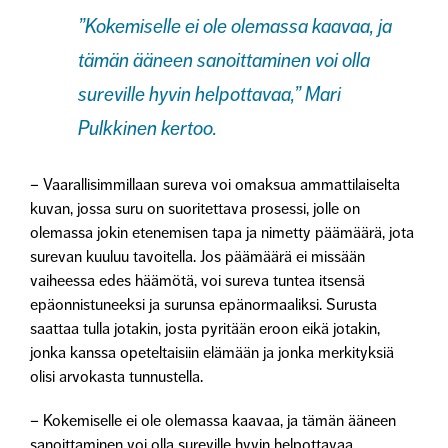
”Kokemiselle ei ole olemassa kaavaa, ja
tämän ääneen sanoittaminen voi olla
sureville hyvin helpottavaa,” Mari
Pulkkinen kertoo.
– Vaarallisimmillaan sureva voi omaksua ammattilaiselta
kuvan, jossa suru on suoritettava prosessi, jolle on
olemassa jokin etenemisen tapa ja nimetty päämäärä, jota
surevan kuuluu tavoitella. Jos päämäärä ei missään
vaiheessa edes häämötä, voi sureva tuntea itsensä
epäonnistuneeksi ja surunsa epänormaaliksi. Surusta
saattaa tulla jotakin, josta pyritään eroon eikä jotakin,
jonka kanssa opeteltaisiin elämään ja jonka merkityksiä
olisi arvokasta tunnustella.
– Kokemiselle ei ole olemassa kaavaa, ja tämän ääneen
sanoittaminen voi olla sureville hyvin helpottavaa,