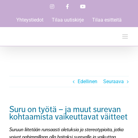
Skip
Instagram
Facebook
YouTube
to
content
Yhteystiedot
Tilaa uutiskirje
Tilaa esitteitä
Edellinen
Seuraava
Suru on työtä – ja muut surevan
kohtaamista vaikeuttavat väitteet
Suruun liitetään runsaasti oletuksia ja stereotypioita, jotka
voivat pahimmillaan olla haitaksi surevalle ja vaikuttaa