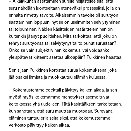
– Aikaikkunan asettaminen surulle heijastelee sitä, että
suru nähdään luonteeltaan eteneväksi prosessiksi, jolla on
ennalta nimetty tavoite. Aikaisemmin tavoite oli surutyön
saattaminen loppuun, nyt se on useimmiten selviytyminen
tai toipuminen. Näiden käsitteiden määritteleminen on
kuitenkin jäänyt puolitiehen. Mitä tarkoittaa, että joku on
tehnyt surutyönsä tai selviytynyt tai toipunut surustaan?
Onko se vain subjektiivinen kokemus, vai voidaanko
yleispätevät kriteerit asettaa ulkoapäin? Pulkkinen haastaa.
Sen sijaan Pulkkinen korostaa surua kokemuksena, joka
jää osaksi ihmistä ja muokkautuu elämän kuluessa.
– Kokemustemme cocktail päivittyy kaiken aikaa, ja sen
myötä myös kokemamme menetykset asemoituvat
keitoksessa yhä uudelleen. Tätä käsittääkseni tarkoitetaan,
kun sanotaan, että suru muuttaa muotoaan. Surevana
eläminen tuntuu erilaiselta siksi, että kokemustemme
verkosto päivittyy kaiken aikaa.