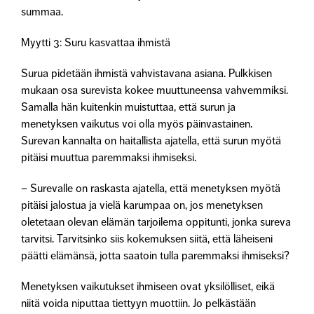
summaa.
Myytti 3: Suru kasvattaa ihmistä
Surua pidetään ihmistä vahvistavana asiana. Pulkkisen
mukaan osa surevista kokee muuttuneensa vahvemmiksi.
Samalla hän kuitenkin muistuttaa, että surun ja
menetyksen vaikutus voi olla myös päinvastainen.
Surevan kannalta on haitallista ajatella, että surun myötä
pitäisi muuttua paremmaksi ihmiseksi.
– Surevalle on raskasta ajatella, että menetyksen myötä
pitäisi jalostua ja vielä karumpaa on, jos menetyksen
oletetaan olevan elämän tarjoilema oppitunti, jonka sureva
tarvitsi. Tarvitsinko siis kokemuksen siitä, että läheiseni
päätti elämänsä, jotta saatoin tulla paremmaksi ihmiseksi?
Menetyksen vaikutukset ihmiseen ovat yksilölliset, eikä
niitä voida niputtaa tiettyyn muottiin. Jo pelkästään