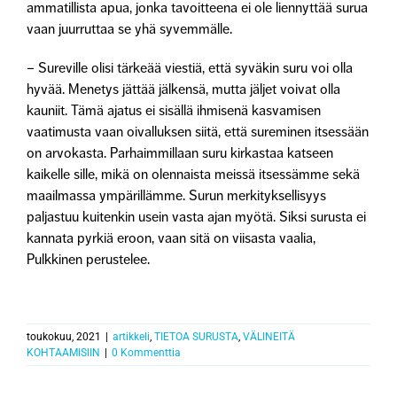
ammatillista apua, jonka tavoitteena ei ole liennyttää surua
vaan juurruttaa se yhä syvemmälle.
– Sureville olisi tärkeää viestiä, että syväkin suru voi olla
hyvää. Menetys jättää jälkensä, mutta jäljet voivat olla
kauniit. Tämä ajatus ei sisällä ihmisenä kasvamisen
vaatimusta vaan oivalluksen siitä, että sureminen itsessään
on arvokasta. Parhaimmillaan suru kirkastaa katseen
kaikelle sille, mikä on olennaista meissä itsessämme sekä
maailmassa ympärillämme. Surun merkityksellisyys
paljastuu kuitenkin usein vasta ajan myötä. Siksi surusta ei
kannata pyrkiä eroon, vaan sitä on viisasta vaalia,
Pulkkinen perustelee.
toukokuu, 2021
|
artikkeli
,
TIETOA SURUSTA
,
VÄLINEITÄ
KOHTAAMISIIN
|
0 Kommenttia