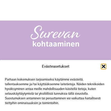
Surevan kohtaaminen -toiminta
Evästeasetukset
Yliopistonkatu 23 A18, 40100 Jyväskylä
+358 50 567 0352
hanke@surevankohtaaminen.fi
Parhaan kokemuksen tarjoamiseksi käytämme evästeitä,
tallentaaksemme ja/tai käyttääksemme laitetietoja. Näiden tekniikoiden
hyväksyminen antaa meille mahdollisuuden käsitellä tietoja, kuten
Tarkemmat yhteystiedot
selauskäyttäytymistä tai yksilöllisiä tunnuksia tällä sivustolla.
Suostumuksen antaminen tai peruuttaminen voi vaikuttaa haitallisesti
tiettyihin ominaisuuksiin ja toimintoihin.
Käytämme verkkosivustolla evästeitä.