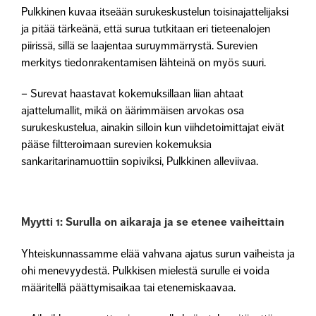
Pulkkinen kuvaa itseään surukeskustelun toisinajattelijaksi
ja pitää tärkeänä, että surua tutkitaan eri tieteenalojen
piirissä, sillä se laajentaa suruymmärrystä. Surevien
merkitys tiedonrakentamisen lähteinä on myös suuri.
– Surevat haastavat kokemuksillaan liian ahtaat
ajattelumallit, mikä on äärimmäisen arvokas osa
surukeskustelua, ainakin silloin kun viihdetoimittajat eivät
pääse filtteroimaan surevien kokemuksia
sankaritarinamuottiin sopiviksi, Pulkkinen alleviivaa.
Myytti 1: Surulla on aikaraja ja se etenee vaiheittain
Yhteiskunnassamme elää vahvana ajatus surun vaiheista ja
ohi menevyydestä. Pulkkisen mielestä surulle ei voida
määritellä päättymisaikaa tai etenemiskaavaa.