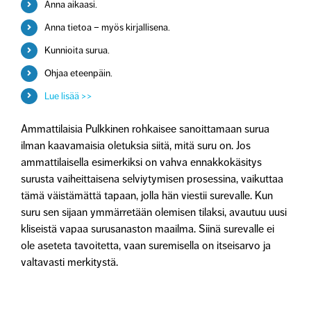
Anna aikaasi.
Anna tietoa – myös kirjallisena.
Kunnioita surua.
Ohjaa eteenpäin.
Lue lisää >>
Ammattilaisia Pulkkinen rohkaisee sanoittamaan surua
ilman kaavamaisia oletuksia siitä, mitä suru on. Jos
ammattilaisella esimerkiksi on vahva ennakkokäsitys
surusta vaiheittaisena selviytymisen prosessina, vaikuttaa
tämä väistämättä tapaan, jolla hän viestii surevalle. Kun
suru sen sijaan ymmärretään olemisen tilaksi, avautuu uusi
kliseistä vapaa surusanaston maailma. Siinä surevalle ei
ole aseteta tavoitetta, vaan suremisella on itseisarvo ja
valtavasti merkitystä.