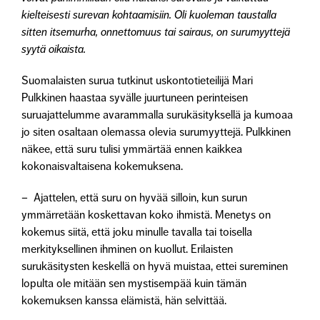
kielteisesti surevan kohtaamisiin. Oli kuoleman taustalla
sitten itsemurha, onnettomuus tai sairaus, on surumyyttejä
syytä oikaista.
Suomalaisten surua tutkinut uskontotieteilijä
Mari
Pulkkinen
haastaa syvälle juurtuneen perinteisen
suruajattelumme avarammalla surukäsityksellä ja kumoaa
jo siten osaltaan olemassa olevia surumyyttejä. Pulkkinen
näkee, että suru tulisi ymmärtää ennen kaikkea
kokonaisvaltaisena kokemuksena.
– Ajattelen, että suru on hyvää silloin, kun surun
ymmärretään koskettavan koko ihmistä. Menetys on
kokemus siitä, että joku minulle tavalla tai toisella
merkityksellinen ihminen on kuollut. Erilaisten
surukäsitysten keskellä on hyvä muistaa, ettei sureminen
lopulta ole mitään sen mystisempää kuin tämän
kokemuksen kanssa elämistä, hän selvittää.