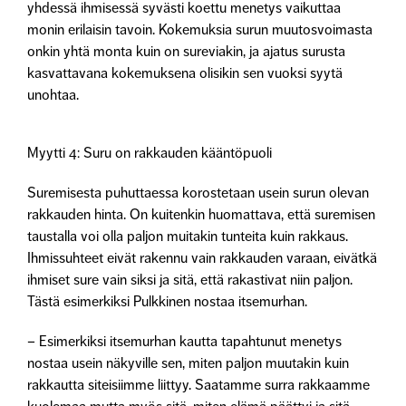
yhdessä ihmisessä syvästi koettu menetys vaikuttaa
monin erilaisin tavoin. Kokemuksia surun muutosvoimasta
onkin yhtä monta kuin on sureviakin, ja ajatus surusta
kasvattavana kokemuksena olisikin sen vuoksi syytä
unohtaa.
Myytti 4: Suru on rakkauden kääntöpuoli
Suremisesta puhuttaessa korostetaan usein surun olevan
rakkauden hinta. On kuitenkin huomattava, että suremisen
taustalla voi olla paljon muitakin tunteita kuin rakkaus.
Ihmissuhteet eivät rakennu vain rakkauden varaan, eivätkä
ihmiset sure vain siksi ja sitä, että rakastivat niin paljon.
Tästä esimerkiksi Pulkkinen nostaa itsemurhan.
– Esimerkiksi itsemurhan kautta tapahtunut menetys
nostaa usein näkyville sen, miten paljon muutakin kuin
rakkautta siteisiimme liittyy. Saatamme surra rakkaamme