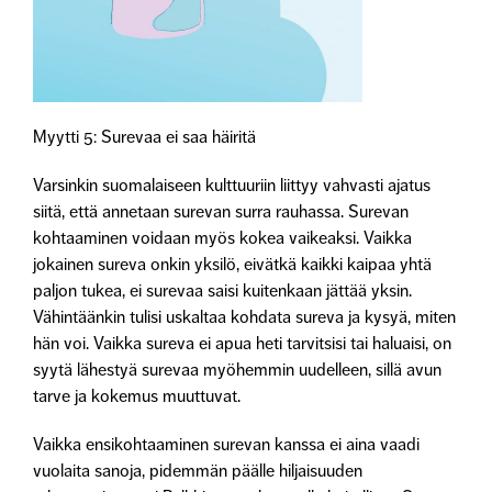
Myytti 5: Surevaa ei saa häiritä
Varsinkin suomalaiseen kulttuuriin liittyy vahvasti ajatus
siitä, että annetaan surevan surra rauhassa. Surevan
kohtaaminen voidaan myös kokea vaikeaksi. Vaikka
jokainen sureva onkin yksilö, eivätkä kaikki kaipaa yhtä
paljon tukea, ei surevaa saisi kuitenkaan jättää yksin.
Vähintäänkin tulisi uskaltaa kohdata sureva ja kysyä, miten
hän voi. Vaikka sureva ei apua heti tarvitsisi tai haluaisi, on
syytä lähestyä surevaa myöhemmin uudelleen, sillä avun
tarve ja kokemus muuttuvat.
Vaikka ensikohtaaminen surevan kanssa ei aina vaadi
vuolaita sanoja, pidemmän päälle hiljaisuuden