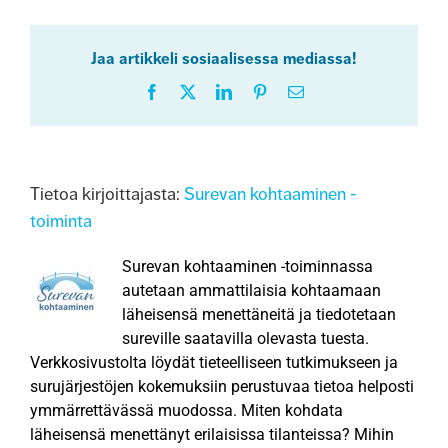
Jaa artikkeli sosiaalisessa mediassa!
Facebook
X
LinkedIn
Pinterest
Sähköposti
Tietoa kirjoittajasta:
Surevan kohtaaminen -
toiminta
Surevan kohtaaminen -toiminnassa
autetaan ammattilaisia kohtaamaan
läheisensä menettäneitä ja tiedotetaan
sureville saatavilla olevasta tuesta.
Verkkosivustolta löydät tieteelliseen tutkimukseen ja
surujärjestöjen kokemuksiin perustuvaa tietoa helposti
ymmärrettävässä muodossa. Miten kohdata
läheisensä menettänyt erilaisissa tilanteissa? Mihin