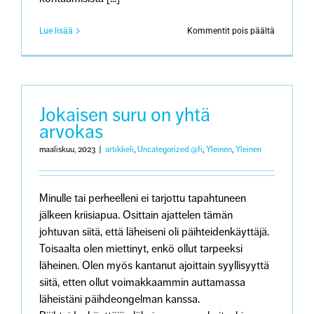
artikkeliss
Lue lisää
Kommentit pois päältä
Sureva
haluaa
asioida
hautausto
jossa
huomioid
Jokaisen suru on yhtä
yksilölliset
arvokas
toiveet
ja
maaliskuu, 2023
|
artikkeli
,
Uncategorized @fi
,
Yleinen
,
Yleinen
kunnioite
surua
Minulle tai perheelleni ei tarjottu tapahtuneen
jälkeen kriisiapua. Osittain ajattelen tämän
johtuvan siitä, että läheiseni oli päihteidenkäyttäjä.
Toisaalta olen miettinyt, enkö ollut tarpeeksi
läheinen. Olen myös kantanut ajoittain syyllisyyttä
siitä, etten ollut voimakkaammin auttamassa
läheistäni päihdeongelman kanssa.