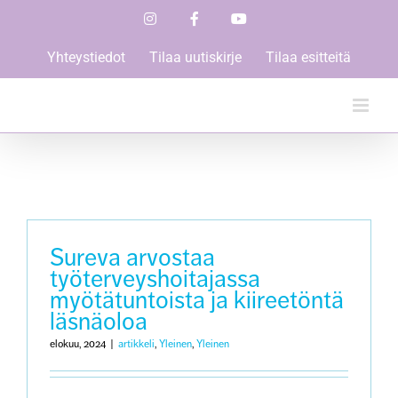
Skip
Instagram
Facebook
YouTube
to
content
Yhteystiedot
Tilaa uutiskirje
Tilaa esitteitä
Sureva arvostaa
työterveyshoitajassa
myötätuntoista ja kiireetöntä
läsnäoloa
elokuu, 2024
|
artikkeli
,
Yleinen
,
Yleinen