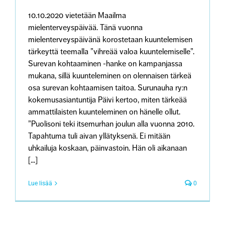
10.10.2020 vietetään Maailma
mielenterveyspäivää. Tänä vuonna
mielenterveyspäivänä korostetaan kuuntelemisen
tärkeyttä teemalla ”vihreää valoa kuuntelemiselle”.
Surevan kohtaaminen -hanke on kampanjassa
mukana, sillä kuunteleminen on olennaisen tärkeä
osa surevan kohtaamisen taitoa. Surunauha ry:n
kokemusasiantuntija Päivi kertoo, miten tärkeää
ammattilaisten kuunteleminen on hänelle ollut.
”Puolisoni teki itsemurhan joulun alla vuonna 2010.
Tapahtuma tuli aivan yllätyksenä. Ei mitään
uhkailuja koskaan, päinvastoin. Hän oli aikanaan
[...]
Lue lisää
0