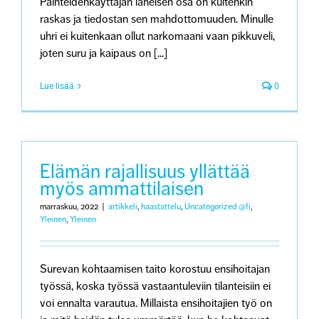
Päihteidenkäyttäjän läheisen osa on kuitenkin
raskas ja tiedostan sen mahdottomuuden. Minulle
uhri ei kuitenkaan ollut narkomaani vaan pikkuveli,
joten suru ja kaipaus on [...]
Lue lisää
0
Elämän rajallisuus yllättää
myös ammattilaisen
marraskuu, 2022
|
artikkeli
,
haastattelu
,
Uncategorized @fi
,
Yleinen
,
Yleinen
Surevan kohtaamisen taito korostuu ensihoitajan
työssä, koska työssä vastaantuleviin tilanteisiin ei
voi ennalta varautua. Millaista ensihoitajien työ on