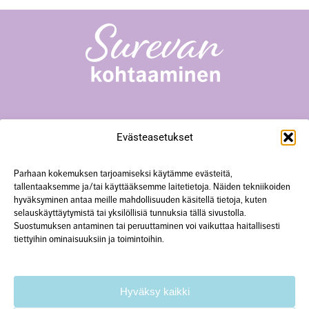
Surevan kohtaaminen -toiminta
Evästeasetukset
Yliopistonkatu 23 A18, 40100 Jyväskylä
+358 50 567 0352
hanke@surevankohtaaminen.fi
Parhaan kokemuksen tarjoamiseksi käytämme evästeitä,
tallentaaksemme ja/tai käyttääksemme laitetietoja. Näiden tekniikoiden
hyväksyminen antaa meille mahdollisuuden käsitellä tietoja, kuten
Tarkemmat yhteystiedot
selauskäyttäytymistä tai yksilöllisiä tunnuksia tällä sivustolla.
Suostumuksen antaminen tai peruuttaminen voi vaikuttaa haitallisesti
tiettyihin ominaisuuksiin ja toimintoihin.
Käytämme verkkosivustolla evästeitä.
Lisätietoa
tietosuojaselosteessa.
Hyväksy kaikki