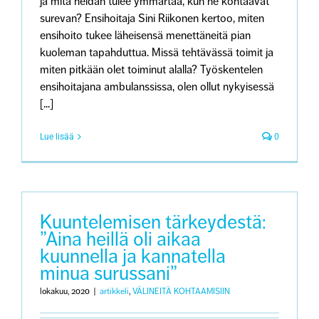
ja mitä heidän tulee ymmärtää, kun he kohtaavat
surevan? Ensihoitaja Sini Riikonen kertoo, miten
ensihoito tukee läheisensä menettäneitä pian
kuoleman tapahduttua. Missä tehtävässä toimit ja
miten pitkään olet toiminut alalla? Työskentelen
ensihoitajana ambulanssissa, olen ollut nykyisessä
[...]
Lue lisää
0
Kuuntelemisen tärkeydestä:
”Aina heillä oli aikaa
kuunnella ja kannatella
minua surussani”
lokakuu, 2020
|
artikkeli
,
VÄLINEITÄ KOHTAAMISIIN