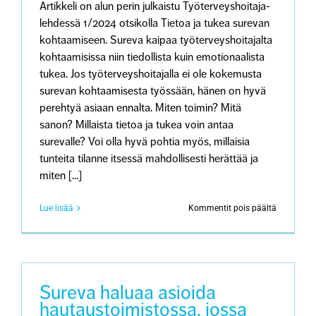
Artikkeli on alun perin julkaistu Työterveyshoitaja-
lehdessä 1/2024 otsikolla Tietoa ja tukea surevan
kohtaamiseen. Sureva kaipaa työterveyshoitajalta
kohtaamisissa niin tiedollista kuin emotionaalista
tukea. Jos työterveyshoitajalla ei ole kokemusta
surevan kohtaamisesta työssään, hänen on hyvä
perehtyä asiaan ennalta. Miten toimin? Mitä
sanon? Millaista tietoa ja tukea voin antaa
surevalle? Voi olla hyvä pohtia myös, millaisia
tunteita tilanne itsessä mahdollisesti herättää ja
miten [...]
artikkeliss
Lue lisää
Kommentit pois päältä
Sureva
arvostaa
työterveys
myötätunt
ja
kiireetöntä
Sureva haluaa asioida
läsnäoloa
hautaustoimistossa, jossa