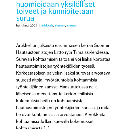
huomioidaan yksilölliset
toiveet ja kunnioitetaan
surua
huhtikuu, 2024
|
artikkeli
,
Yleinen
,
Yleinen
Artikkeli on julkaistu ensimmäisen kerran Suomen
Hautaustoimistojen Liitto ry:n Tiimalasi-lehdessä.
Surevan kohtaamisen taitoa ei voi liiaksi korostaa
hautaustoimistojen työntekijöiden työssä.
Korkeatasoisen palvelun lisäksi surevat arvostava
suuresti aitoja, myötätuntoisia kohtaamisia
työntekijöiden kanssa. Haastattelussa neljä
läheisensä menettänyttä kertoo, millaisia
kokemuksia heillä on kohtaamisista
hautaustoimistojen työntekijöiden kanssa, ja mitä
he ovat kohtaamisissa arvostaneet. Arvokkaita
kohtaamisia Joillain surevilla kokemukset
kohtaamisista [...]