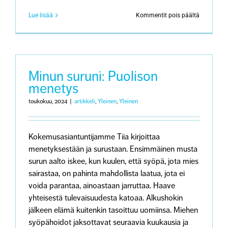
artikkeliss
Lue lisää
Kommentit pois päältä
Minun
suruni:
Puolison
menetys
Minun suruni: Puolison
menetys
toukokuu, 2024
|
artikkeli
,
Yleinen
,
Yleinen
Kokemusasiantuntijamme Tiia kirjoittaa
menetyksestään ja surustaan. Ensimmäinen musta
surun aalto iskee, kun kuulen, että syöpä, jota mies
sairastaa, on pahinta mahdollista laatua, jota ei
voida parantaa, ainoastaan jarruttaa. Haave
yhteisestä tulevaisuudesta katoaa. Alkushokin
jälkeen elämä kuitenkin tasoittuu uomiinsa. Miehen
syöpähoidot jaksottavat seuraavia kuukausia ja