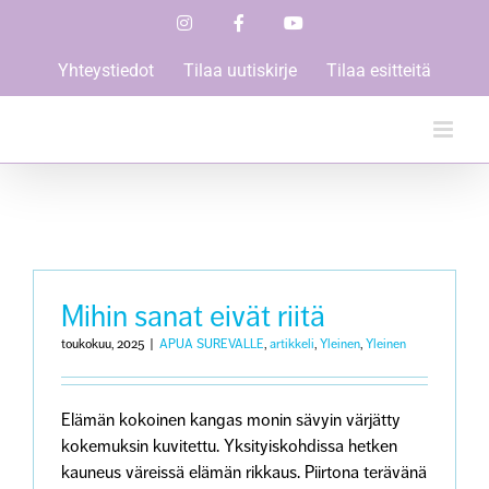
Skip
Instagram
Facebook
YouTube
to
content
Yhteystiedot
Tilaa uutiskirje
Tilaa esitteitä
Mihin sanat eivät riitä
toukokuu, 2025
|
APUA SUREVALLE
,
artikkeli
,
Yleinen
,
Yleinen
Elämän kokoinen kangas monin sävyin värjätty
kokemuksin kuvitettu. Yksityiskohdissa hetken
kauneus väreissä elämän rikkaus. Piirtona terävänä