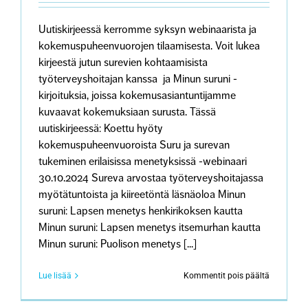
Uutiskirjeessä kerromme syksyn webinaarista ja
kokemuspuheenvuorojen tilaamisesta. Voit lukea
kirjeestä jutun surevien kohtaamisista
työterveyshoitajan kanssa ja Minun suruni -
kirjoituksia, joissa kokemusasiantuntijamme
kuvaavat kokemuksiaan surusta. Tässä
uutiskirjeessä: Koettu hyöty
kokemuspuheenvuoroista Suru ja surevan
tukeminen erilaisissa menetyksissä -webinaari
30.10.2024 Sureva arvostaa työterveyshoitajassa
myötätuntoista ja kiireetöntä läsnäoloa Minun
suruni: Lapsen menetys henkirikoksen kautta
Minun suruni: Lapsen menetys itsemurhan kautta
Minun suruni: Puolison menetys [...]
artikkeliss
Lue lisää
Kommentit pois päältä
Surevan
kohtaami