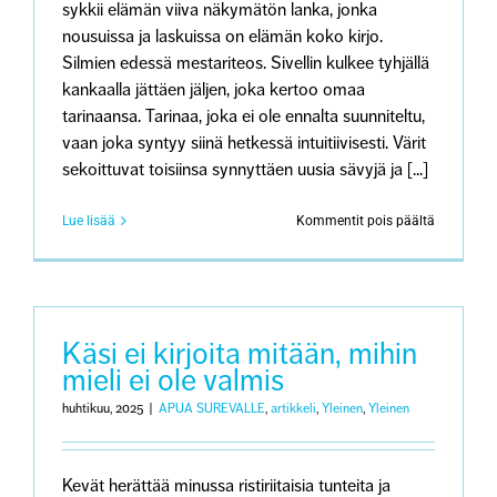
sykkii elämän viiva näkymätön lanka, jonka
nousuissa ja laskuissa on elämän koko kirjo.
Silmien edessä mestariteos. Sivellin kulkee tyhjällä
kankaalla jättäen jäljen, joka kertoo omaa
tarinaansa. Tarinaa, joka ei ole ennalta suunniteltu,
vaan joka syntyy siinä hetkessä intuitiivisesti. Värit
sekoittuvat toisiinsa synnyttäen uusia sävyjä ja [...]
artikkeliss
Lue lisää
Kommentit pois päältä
Mihin
sanat
eivät
riitä
Käsi ei kirjoita mitään, mihin
mieli ei ole valmis
huhtikuu, 2025
|
APUA SUREVALLE
,
artikkeli
,
Yleinen
,
Yleinen
Kevät herättää minussa ristiriitaisia tunteita ja