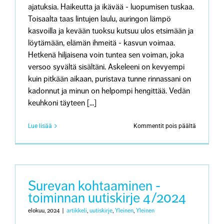
ajatuksia. Haikeutta ja ikävää - luopumisen tuskaa.
Toisaalta taas lintujen laulu, auringon lämpö
kasvoilla ja kevään tuoksu kutsuu ulos etsimään ja
löytämään, elämän ihmeitä - kasvun voimaa.
Hetkenä hiljaisena voin tuntea sen voiman, joka
versoo syvältä sisältäni. Askeleeni on kevyempi
kuin pitkään aikaan, puristava tunne rinnassani on
kadonnut ja minun on helpompi hengittää. Vedän
keuhkoni täyteen [...]
artikkeliss
Lue lisää
Kommentit pois päältä
Käsi
ei
kirjoita
mitään,
mihin
mieli
Surevan kohtaaminen -
ei
toiminnan uutiskirje 4/2024
ole
valmis
elokuu, 2024
|
artikkeli
,
uutiskirje
,
Yleinen
,
Yleinen