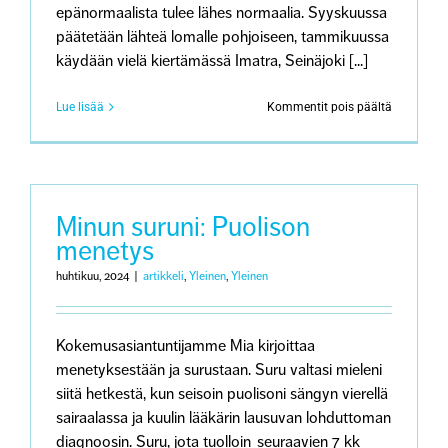
epänormaalista tulee lähes normaalia. Syyskuussa
päätetään lähteä lomalle pohjoiseen, tammikuussa
käydään vielä kiertämässä Imatra, Seinäjoki [...]
artikkeliss
Lue lisää
Kommentit pois päältä
Minun
suruni:
Puolison
menetys
Minun suruni: Puolison
menetys
huhtikuu, 2024
|
artikkeli
,
Yleinen
,
Yleinen
Kokemusasiantuntijamme Mia kirjoittaa
menetyksestään ja surustaan. Suru valtasi mieleni
siitä hetkestä, kun seisoin puolisoni sängyn vierellä
sairaalassa ja kuulin lääkärin lausuvan lohduttoman
diagnoosin. Suru, jota tuolloin seuraavien 7 kk