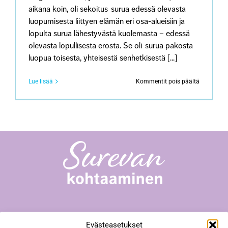
aikana koin, oli sekoitus surua edessä olevasta
luopumisesta liittyen elämän eri osa-alueisiin ja
lopulta surua lähestyvästä kuolemasta – edessä
olevasta lopullisesta erosta. Se oli surua pakosta
luopua toisesta, yhteisestä senhetkisestä [...]
artikkeliss
Lue lisää
Kommentit pois päältä
Minun
suruni:
Puolison
menetys
Surevan kohtaaminen -toiminta
Evästeasetukset