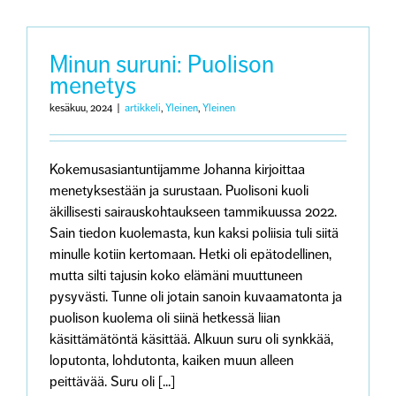
-
toiminnan
uutiskirje
4/2024
Minun suruni: Puolison
menetys
kesäkuu, 2024
|
artikkeli
,
Yleinen
,
Yleinen
Kokemusasiantuntijamme Johanna kirjoittaa
menetyksestään ja surustaan. Puolisoni kuoli
äkillisesti sairauskohtaukseen tammikuussa 2022.
Sain tiedon kuolemasta, kun kaksi poliisia tuli siitä
minulle kotiin kertomaan. Hetki oli epätodellinen,
mutta silti tajusin koko elämäni muuttuneen
pysyvästi. Tunne oli jotain sanoin kuvaamatonta ja
puolison kuolema oli siinä hetkessä liian
käsittämätöntä käsittää. Alkuun suru oli synkkää,
loputonta, lohdutonta, kaiken muun alleen
peittävää. Suru oli [...]