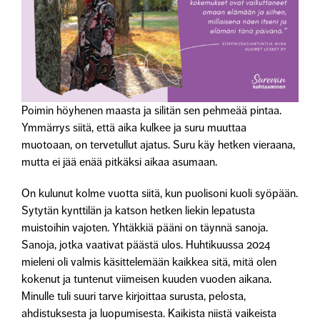
Poimin höyhenen maasta ja silitän sen pehmeää pintaa.
Ymmärrys siitä, että aika kulkee ja suru muuttaa
muotoaan, on tervetullut ajatus. Suru käy hetken vieraana,
mutta ei jää enää pitkäksi aikaa asumaan.
On kulunut kolme vuotta siitä, kun puolisoni kuoli syöpään.
Sytytän kynttilän ja katson hetken liekin lepatusta
muistoihin vajoten. Yhtäkkiä pääni on täynnä sanoja.
Sanoja, jotka vaativat päästä ulos. Huhtikuussa 2024
mieleni oli valmis käsittelemään kaikkea sitä, mitä olen
kokenut ja tuntenut viimeisen kuuden vuoden aikana.
Minulle tuli suuri tarve kirjoittaa surusta, pelosta,
ahdistuksesta ja luopumisesta. Kaikista niistä vaikeista