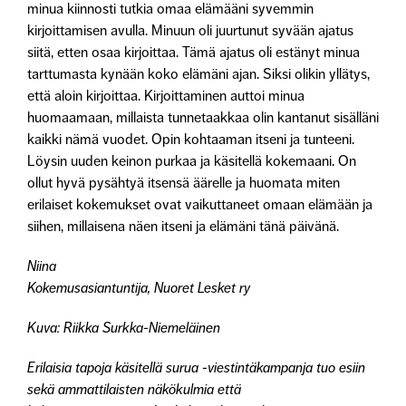
minua kiinnosti tutkia omaa elämääni syvemmin
kirjoittamisen avulla. Minuun oli juurtunut syvään ajatus
siitä, etten osaa kirjoittaa. Tämä ajatus oli estänyt minua
tarttumasta kynään koko elämäni ajan. Siksi olikin yllätys,
että aloin kirjoittaa. Kirjoittaminen auttoi minua
huomaamaan, millaista tunnetaakkaa olin kantanut sisälläni
kaikki nämä vuodet. Opin kohtaaman itseni ja tunteeni.
Löysin uuden keinon purkaa ja käsitellä kokemaani. On
ollut hyvä pysähtyä itsensä äärelle ja huomata miten
erilaiset kokemukset ovat vaikuttaneet omaan elämään ja
siihen, millaisena näen itseni ja elämäni tänä päivänä.
Niina
Kokemusasiantuntija, Nuoret Lesket ry
Kuva: Riikka Surkka-Niemeläinen
Erilaisia tapoja käsitellä surua -viestintäkampanja tuo esiin
sekä ammattilaisten näkökulmia että