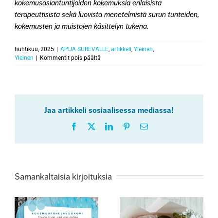
kokemusasiantuntijoiden kokemuksia erilaisista
terapeuttisista sekä luovista menetelmistä surun tunteiden,
kokemusten ja muistojen käsittelyn tukena.
huhtikuu, 2025
|
APUA SUREVALLE
,
artikkeli
,
Yleinen
,
artikkelissa
Yleinen
|
Kommentit pois päältä
Käsi
ei
kirjoita
mitään,
mihin
Jaa artikkeli sosiaalisessa mediassa!
mieli
ei
Facebook
X
LinkedIn
Pinterest
Sähköposti
ole
valmis
Samankaltaisia kirjoituksia