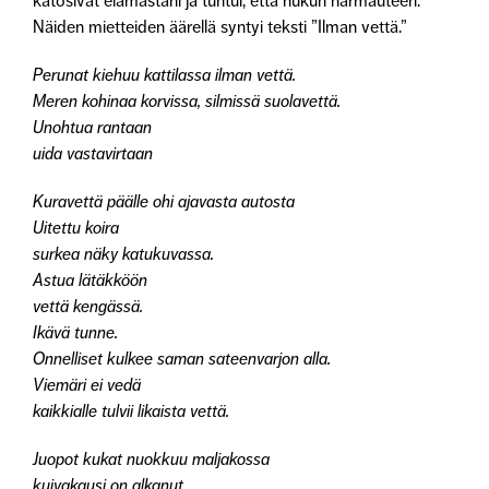
katosivat elämästäni ja tuntui, että hukun harmauteen.
Näiden mietteiden äärellä syntyi teksti ”Ilman vettä.”
Perunat kiehuu kattilassa ilman vettä.
Meren kohinaa korvissa, silmissä suolavettä.
Unohtua rantaan
uida vastavirtaan
Kuravettä päälle ohi ajavasta autosta
Uitettu koira
surkea näky katukuvassa.
Astua lätäkköön
vettä kengässä.
Ikävä tunne.
Onnelliset kulkee saman sateenvarjon alla.
Viemäri ei vedä
kaikkialle tulvii likaista vettä.
Juopot kukat nuokkuu maljakossa
kuivakausi on alkanut.