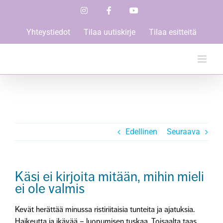
Skip
Instagram
Facebook
YouTube
to
content
Yhteystiedot
Tilaa uutiskirje
Tilaa esitteitä
Edellinen
Seuraava
Käsi ei kirjoita mitään, mihin mieli
ei ole valmis
Kevät herättää minussa ristiriitaisia tunteita ja ajatuksia.
Haikeutta ja ikävää – luopumisen tuskaa. Toisaalta taas