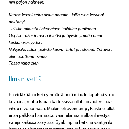
niin paljon nähneet.
Kerros kerrokselta riisun naamiot, joilla o
len kasvoni
peittänyt.
Tulisiko minusta kokonainen kaikkine puolineen.
Oppisin rakastamaan itseäni ja hyväksymään oman
keskeneräisyyden.
Näkyisikö silloin peilistä kasvot tutut ja rakkaat.
Ystäväni
olen odottanut sinua.
Tässä minä olen.
Ilman vettä
En vieläkään oikein ymmärrä mitä minulle tapahtui viime
keväänä, mutta kauan kadoksissa ollut luovuuteni pääsi
vihdoin versomaan. Mieleni oli avoimempi, kaikki ei ollut
enää pelkkää harmaata, vaan elämääni alkoi ilmestyä
värejä kaikissa sävyissä. Synkimpinä hetkinä värit ja ilo