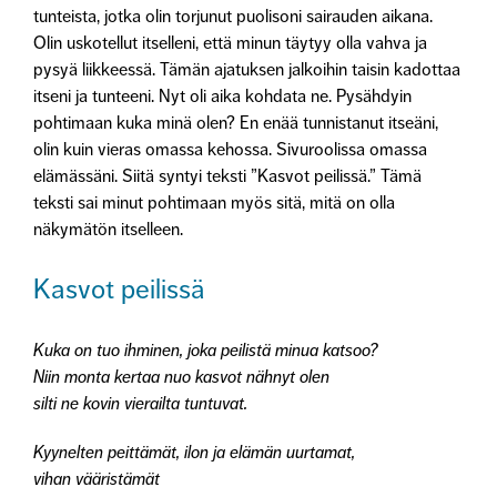
tunteista, jotka olin torjunut puolisoni sairauden aikana.
Olin uskotellut itselleni, että minun täytyy olla vahva ja
pysyä liikkeessä. Tämän ajatuksen jalkoihin taisin kadottaa
itseni ja tunteeni. Nyt oli aika kohdata ne. Pysähdyin
pohtimaan kuka minä olen? En enää tunnistanut itseäni,
olin kuin vieras omassa kehossa. Sivuroolissa omassa
elämässäni. Siitä syntyi teksti ”Kasvot peilissä.” Tämä
teksti sai minut pohtimaan myös sitä, mitä on olla
näkymätön itselleen.
Kasvot peilissä
Kuka on tuo ihminen, joka peilistä minua katsoo?
Niin monta kertaa nuo kasvot nähnyt olen
silti ne kovin vierailta tuntuvat.
Kyynelten peittämät, ilon ja elämän uurtamat,
vihan vääristämät