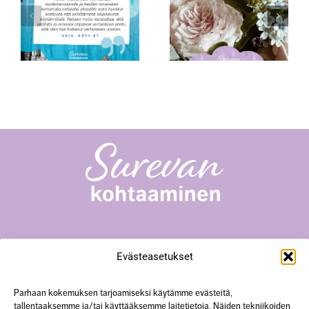
tijana
Surukonferenssin
Äitienpäivänä
teemana surun
monimuotoisuus
Surevan kohtaaminen -toiminta
Evästeasetukset
Yliopistonkatu 23 A18, 40100 Jyväskylä
+358 50 567 0352
hanke@surevankohtaaminen.fi
Parhaan kokemuksen tarjoamiseksi käytämme evästeitä,
tallentaaksemme ja/tai käyttääksemme laitetietoja. Näiden tekniikoiden