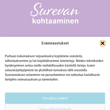
Surevan kohtaaminen -toiminta
Evästeasetukset
Yliopistonkatu 23 A18, 40100 Jyväskylä
+358 50 567 0352
hanke@surevankohtaaminen.fi
Parhaan kokemuksen tarjoamiseksi käytämme evästeitä,
tallentaaksemme ja/tai käyttääksemme laitetietoja. Näiden tekniikoiden
hyväksyminen antaa meille mahdollisuuden käsitellä tietoja, kuten
Tarkemmat yhteystiedot
selauskäyttäytymistä tai yksilöllisiä tunnuksia tällä sivustolla.
Suostumuksen antaminen tai peruuttaminen voi vaikuttaa haitallisesti
tiettyihin ominaisuuksiin ja toimintoihin.
Käytämme verkkosivustolla evästeitä.
Lisätietoa
tietosuojaselosteessa.
Hyväksy kaikki
Vain välttämättömät