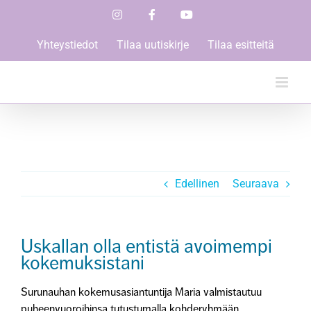
Skip
Instagram
Facebook
YouTube
to
content
Yhteystiedot
Tilaa uutiskirje
Tilaa esitteitä
Edellinen
Seuraava
Uskallan olla entistä avoimempi
kokemuksistani
Surunauhan kokemusasiantuntija Maria valmistautuu
puheenvuoroihinsa tutustumalla kohderyhmään,