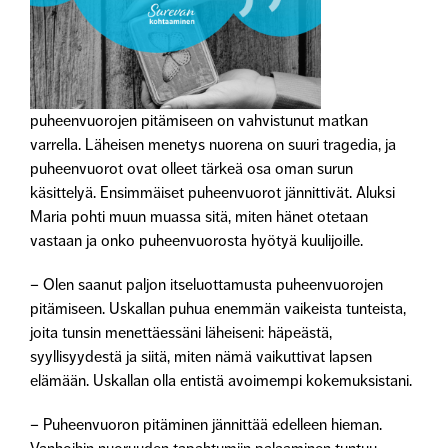
puheenvuorojen pitämiseen on vahvistunut matkan
varrella. Läheisen menetys nuorena on suuri tragedia, ja
puheenvuorot ovat olleet tärkeä osa oman surun
käsittelyä. Ensimmäiset puheenvuorot jännittivät. Aluksi
Maria pohti muun muassa sitä, miten hänet otetaan
vastaan ja onko puheenvuorosta hyötyä kuulijoille.
– Olen saanut paljon itseluottamusta puheenvuorojen
pitämiseen. Uskallan puhua enemmän vaikeista tunteista,
joita tunsin menettäessäni läheiseni: häpeästä,
syyllisyydestä ja siitä, miten nämä vaikuttivat lapsen
elämään. Uskallan olla entistä avoimempi kokemuksistani.
– Puheenvuoron pitäminen jännittää edelleen hieman.