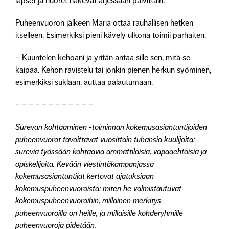
lapset ja nuoret näkevät arjessaan päivittäin.
Puheenvuoron jälkeen Maria ottaa rauhallisen hetken
itselleen. Esimerkiksi pieni kävely ulkona toimii parhaiten.
– Kuuntelen kehoani ja yritän antaa sille sen, mitä se
kaipaa. Kehon ravistelu tai jonkin pienen herkun syöminen,
esimerkiksi suklaan, auttaa palautumaan.
– – – – – – – – – – – –
Surevan kohtaaminen -toiminnan kokemusasiantuntijoiden
puheenvuorot tavoittavat vuosittain tuhansia kuulijoita:
surevia työssään kohtaavia ammattilaisia, vapaaehtoisia ja
opiskelijoita. Kevään viestintäkampanjassa
kokemusasiantuntijat kertovat ajatuksiaan
kokemuspuheenvuoroista: miten he valmistautuvat
kokemuspuheenvuoroihin, millainen merkitys
puheenvuoroilla on heille, ja millaisille kohderyhmille
puheenvuoroja pidetään.