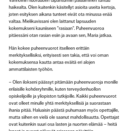
Vanhoihin nuoruuden tapahtumiin palaaminen tuntuu
haikealta. Olen kuitenkin käsitellyt asioita useita kertoja,
joten esityksen aikana tunteet eivät ota minussa enää
valtaa. Mielikuvissani olen laittanut lapsuuden
kokemukseni kauniiseen ”rasiaan”. Puheenvuoroa
pitäessäni otan rasian esiin ja avaan sen, Maria jatkaa.
Hän kokee puheenvuorot itselleen erittäin
merkityksellisiksi, erityisesti sen takia, että voi oman
kokemuksensa kautta antaa eväitä eri alojen
ammattilaisten työhön.
– Olen ilokseni päässyt pitämään puheenvuoroja monille
erilaisille kohderyhmille, kuten terveydenhuollon
opiskelijoille ja yliopiston tutkijoille. Kaikki puheenvuorot
ovat olleet minulle yhtä merkityksellisiä ja suorastaan
ihania pitää. Haluaisin päästä puhumaan myös opettajille,
mutta siihen en vielä ole saanut mahdollisuutta. Opettajat
ovat kuitenkin suuri osa lasten ja nuorten elämää – heitä