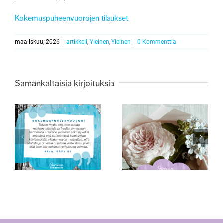
Kokemuspuheenvuorojen tilaukset
maaliskuu, 2026
|
artikkeli
,
Yleinen
,
Yleinen
|
0 Kommenttia
Samankaltaisia kirjoituksia
tijana
Surukonferenssin
Äitienpäivänä
teemana surun
monimuotoisuus