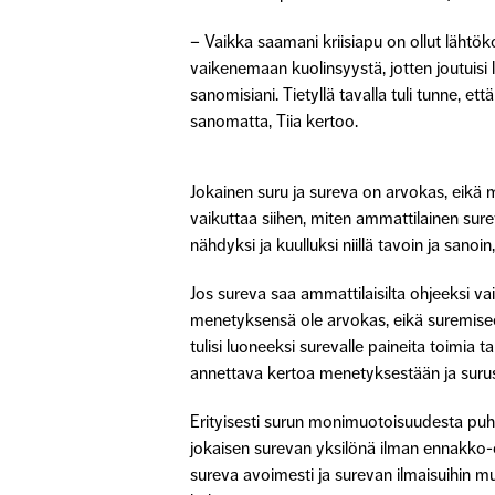
– Vaikka saamani kriisiapu on ollut lähtö
vaikenemaan kuolinsyystä, jotten joutuisi 
sanomisiani. Tietyllä tavalla tuli tunne, e
sanomatta, Tiia kertoo.
Jokainen suru ja sureva on arvokas, eikä
vaikuttaa siihen, miten ammattilainen sur
nähdyksi ja kuulluksi niillä tavoin ja sanoin
Jos sureva saa ammattilaisilta ohjeeksi va
menetyksensä ole arvokas, eikä suremisee
tulisi luoneeksi surevalle paineita toimia 
annettava kertoa menetyksestään ja suru
Erityisesti surun monimuotoisuudesta puh
jokaisen surevan yksilönä ilman ennakko-
sureva avoimesti ja surevan ilmaisuihin 