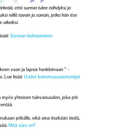
ärkeää, että sureva tulee nähdyksi ja
uksi niillä tavoin ja sanoin, jotka hän itse
 oikeiksi.
isää:
Surevan kohtaaminen
keen vaan ja lapsia hankkimaan ” -
si.
Lue lisää:
Uudet kokemusasiantuntijat
 myös yhteisen tulevaisuuden, joka piti
ventää.
aan pitkälle, eikä aina itsekään tiedä,
sää:
Mitä suru on?