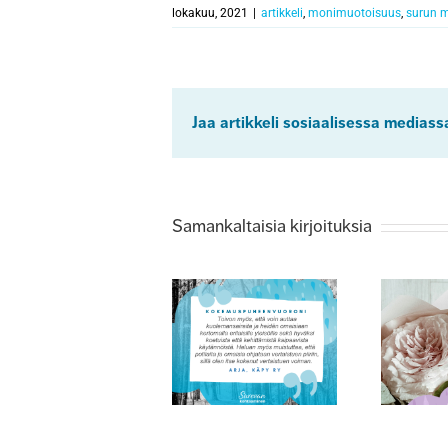
lokakuu, 2021
|
artikkeli
,
monimuotoisuus
,
surun 
Jaa artikkeli sosiaalisessa mediass
Samankaltaisia kirjoituksia
Kokemusasiantuntijana
vaalin tyttäreni
Äitienpäivänä
muistoa