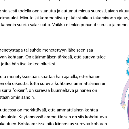
kohtaisesti todella onnistunutta ja auttanut minua suuresti, aivan ak
leimatuksi. Minulle jäi kommentista pitkäksi aikaa takaraivoon ajatus,
ttä kannoin suurta salaisuutta. Vaikka olenkin puhunut surusta ja mene
 menetystapa tai suhde menetettyyn läheiseen saa
evan kohtaan. On äärimmäisen tärkeää, että sureva tulee
, jotka hän itse kokee oikeiksi.
ieta menetyksestään, saattaa hän ajatella, ettei hänen
n ole oikeutta. Jotta surevia kohtaava ammattilainen ei
tai surra ”oikein”, on surevaa kuunneltava ja hänen on
staan omin sanoin.
uttaessa on merkittävää, että ammattilainen kohtaa
oletuksia. Käytännössä ammattilaisen on siis kohdattava
mukautuen. Kohtaamisissa aito kiinnostus surevaa kohtaan