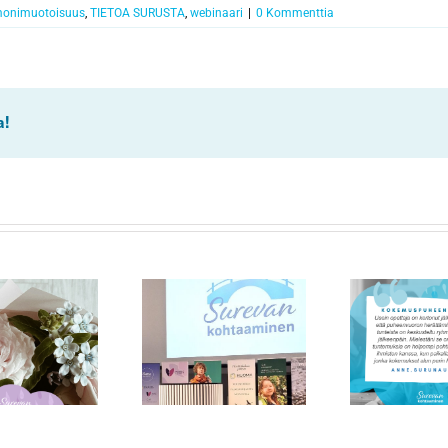
monimuotoisuus
,
TIETOA SURUSTA
,
webinaari
|
0 Kommenttia
a!
Ha
Surukonferenssin
Kokemustietoa
teemana surun
tuleville sote-alan
ko
monimuotoisuus
ammattilaisille
amm