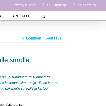
Yhteystiedot
Tilaa uutiskirje
Tilaa esitteitä
A
ARTIKKELIT
Edellinen
Seuraava
le surulle:
ruun ei tunnisteta tai tunnusteta
y:n
kokemusasiantuntija Tiia on joutunut
a kokeneille sureville ja kertoo
enalaistettiin.