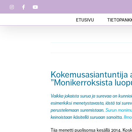
Skip
Instagram
Facebook
YouTube
to
content
ETUSIVU
TIETOPANKK
Kokemusasiantuntija a
”Monikerroksista luop
Vaikka jokaista surua ja surevaa on kunnioi
esimerkiksi menetystavasta, iästä tai sure
perustelemaan suremistaan.
Surun monimu
keinoistaan käsitellä suruaan sanoitta.
Ilmo
Tiia menetti puolisonsa kesällä 2014. Koska