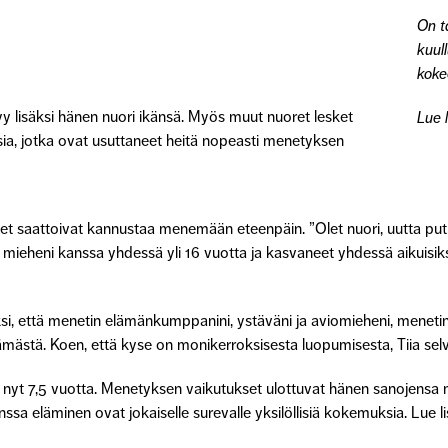
On t
kuull
kokee
yy lisäksi hänen nuori ikänsä. Myös muut nuoret lesket
Lue l
a, jotka ovat usuttaneet heitä nopeasti menetyksen
et saattoivat kannustaa menemään eteenpäin. ”Olet nuori, uutta put
 mieheni kanssa yhdessä yli 16 vuotta ja kasvaneet yhdessä aikuisik
äksi, että menetin elämänkumppanini, ystäväni ja aviomieheni, menetin
elämästä. Koen, että kyse on monikerroksisesta luopumisesta, Tiia sel
yt 7,5 vuotta. Menetyksen vaikutukset ulottuvat hänen sanojensa muk
ssa eläminen ovat jokaiselle surevalle yksilöllisiä kokemuksia.
Lue li