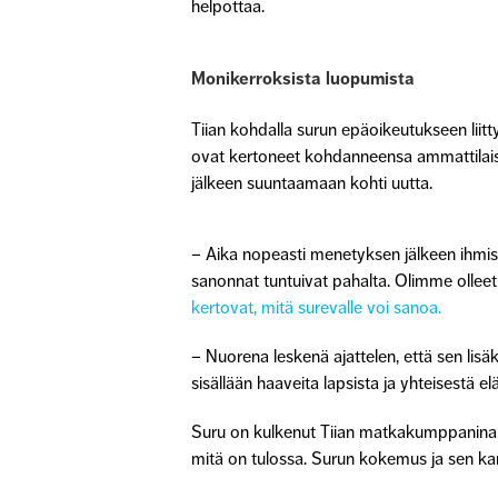
helpottaa.
Monikerroksista luopumista
Tiian kohdalla surun epäoikeutukseen liitt
ovat kertoneet kohdanneensa ammattilaisi
jälkeen suuntaamaan kohti uutta.
– Aika nopeasti menetyksen jälkeen ihmis
sanonnat tuntuivat pahalta. Olimme olleet
kertovat, mitä surevalle voi sanoa.
– Nuorena leskenä ajattelen, että sen lis
sisällään haaveita lapsista ja yhteisestä 
Suru on kulkenut Tiian matkakumppanina n
mitä on tulossa. Surun kokemus ja sen kan