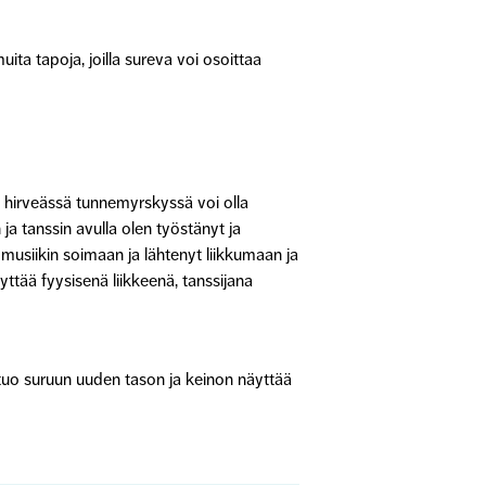
ita tapoja, joilla sureva voi osoittaa
a hirveässä tunnemyrskyssä voi olla
 ja tanssin avulla olen työstänyt ja
 musiikin soimaan ja lähtenyt liikkumaan ja
äyttää fyysisenä liikkeenä, tanssijana
 tuo suruun uuden tason ja keinon näyttää