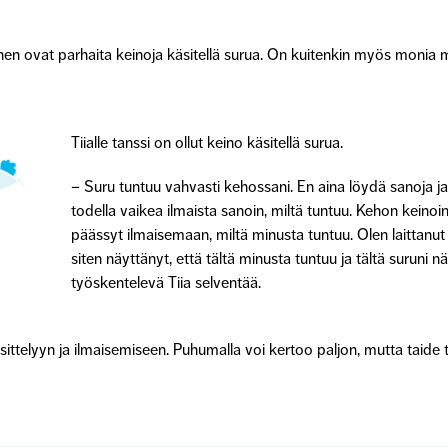
nen ovat parhaita keinoja käsitellä surua. On kuitenkin myös monia mu
Tiialle tanssi on ollut keino käsitellä surua.
– Suru tuntuu vahvasti kehossani. En aina löydä sanoja j
todella vaikea ilmaista sanoin, miltä tuntuu. Kehon keinoin
päässyt ilmaisemaan, miltä minusta tuntuu. Olen laittanut
siten näyttänyt, että tältä minusta tuntuu ja tältä suruni n
työskentelevä Tiia selventää.
sittelyyn ja ilmaisemiseen. Puhumalla voi kertoo paljon, mutta taide