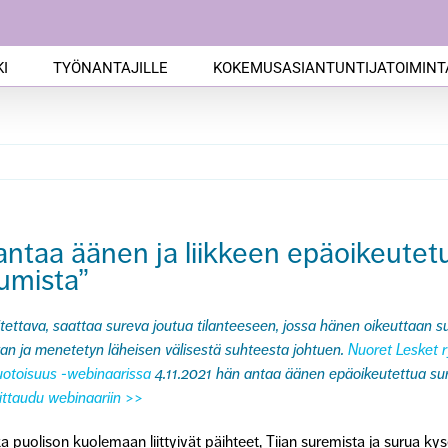
I
TYÖNANTAJILLE
KOKEMUSASIANTUNTIJATOIMINT
ntaa äänen ja liikkeen epäoikeutetul
umista”
tettava, saattaa sureva joutua tilanteeseen, jossa hänen oikeuttaan su
van ja menetetyn läheisen välisestä suhteesta johtuen.
Nuoret Lesket r
otoisuus -webinaarissa
4.11.2021 hän antaa äänen epäoikeutettua suru
ittaudu webinaariin >>
 puolison kuolemaan liittyivät päihteet, Tiian suremista ja surua kyse