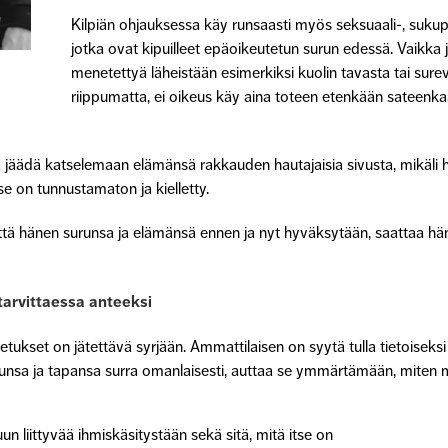
Kilpiän ohjauksessa käy runsaasti myös seksuaali-, suku
jotka ovat kipuilleet epäoikeutetun surun edessä. Vaikka jo
menetettyä läheistään esimerkiksi kuolin tavasta tai surev
riippumatta, ei oikeus käy aina toteen etenkään sateenka
a jäädä katselemaan elämänsä rakkauden hautajaisia sivusta, mikäli 
 se on tunnustamaton ja kielletty.
että hänen surunsa ja elämänsä ennen ja nyt hyväksytään, saattaa hän
 tarvittaessa anteeksi
set on jätettävä syrjään. Ammattilaisen on syytä tulla tietoiseksi 
unsa ja tapansa surra omanlaisesti, auttaa se ymmärtämään, miten m
 liittyvää ihmiskäsitystään sekä sitä, mitä itse on