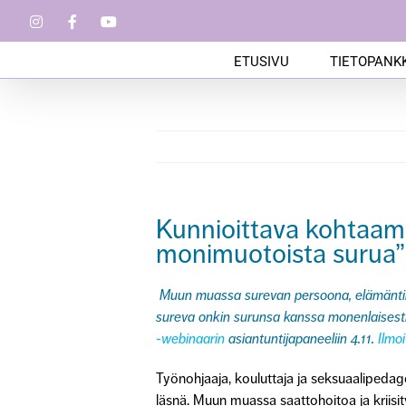
Skip
Instagram
Facebook
YouTube
to
content
ETUSIVU
TIETOPANKK
Kunnioittava kohtaami
monimuotoista surua”
Muun muassa surevan persoona, elämäntilan
sureva onkin surunsa kanssa monenlaisesti 
-webinaarin
asiantuntijapaneeliin 4.11.
Ilmo
Työnohjaaja, kouluttaja ja seksuaalipeda
läsnä. Muun muassa saattohoitoa ja kriisit