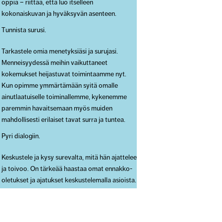
oppia – riittää, että luo itselleen
kokonaiskuvan ja hyväksyvän asenteen.
Tunnista surusi.
Tarkastele omia menetyksiäsi ja surujasi.
Menneisyydessä meihin vaikuttaneet
kokemukset heijastuvat toimintaamme nyt.
Kun opimme ymmärtämään syitä omalle
ainutlaatuiselle toiminallemme, kykenemme
paremmin havaitsemaan myös muiden
mahdollisesti erilaiset tavat surra ja tuntea.
Pyri dialogiin.
Keskustele ja kysy surevalta, mitä hän ajattelee
ja toivoo. On tärkeää haastaa omat ennakko-
oletukset ja ajatukset keskustelemalla asioista.