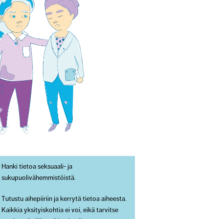
Hanki tietoa seksuaali- ja
sukupuolivähemmistöistä.
Tutustu aihepiiriin ja kerrytä tietoa aiheesta.
Kaikkia yksityiskohtia ei voi, eikä tarvitse