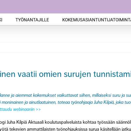
I
TYÖNANTAJILLE
KOKEMUSASIANTUNTIJATOIMINT
nen vaatii omien surujen tunnistami
ne ja aiemmat kokemukset vaikuttavat siihen, millaiseksi suru ja s
moninainen ja ainutlaatuinen, toteaa työnohjaaja Juha Kilpiä, joka tu
ittaudu webinaariin >>
gogi
Juha Kilpiä
Aktuaali koulutuspalveluista kohtaa työssään säännöll
yötä tekevien ammattilaisten työnohjauksissa surua käsitellään jatku