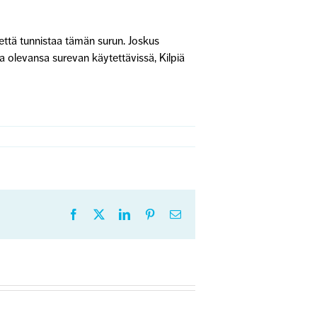
että tunnistaa tämän surun. Joskus
 olevansa surevan käytettävissä, Kilpiä
Facebook
X
LinkedIn
Pinterest
Sähköposti