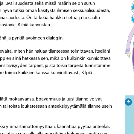
ja luvallisuudesta sekä missä määrin se on surun
 hyvä tutkia omaa käsitystä ihmisen seksuaalisuudesta,
naisuudesta. On tärkeää hankkia tietoa ja toisaalta
 haastavia, Kilpiä kannustaa.
önä ja pyrkiä avoimeen dialogiin.
alta, miten hän haluaa tilanteessa toimittavan. Itselläni
oppien siinä hetkessä sen, mikä on kulloinkin kunnioittava
ensitiivisyyden tarpeet, joista toisia tarpeita tunnistamme
 toimia kaikkien kanssa kunnioittavasti, Kilpiä
lätä mokaavansa. Epävarmuus ja uusi tilanne voivat
än tai toista loukatessaan anteeksipyytämällä tilanne usein
iksi ymmärtämättömyyttään, kannattaa pyytää anteeksi.
ö saattaa surevalle olla merkittävä kokemus, mutta sen