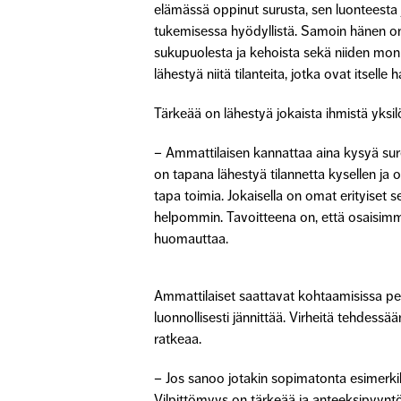
elämässä oppinut surusta, sen luonteesta 
tukemisessa hyödyllistä. Samoin hänen on
sukupuolesta ja kehoista sekä niiden moni
lähestyä niitä tilanteita, jotka ovat itselle
Tärkeää on lähestyä jokaista ihmistä yksil
– Ammattilaisen kannattaa aina kysyä surev
on tapana lähestyä tilannetta kysellen ja 
tapa toimia. Jokaisella on omat erityiset s
helpommin. Tavoitteena on, että osaisimme
huomauttaa.
Ammattilaiset saattavat kohtaamisissa pe
luonnollisesti jännittää. Virheitä tehdessä
ratkeaa.
– Jos sanoo jotakin sopimatonta esimerk
Vilpittömyys on tärkeää ja anteeksipyynt