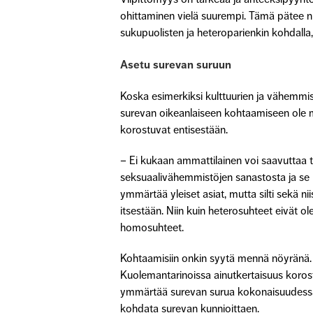
ohittaminen vielä suurempi. Tämä pätee ni
sukupuolisten ja heteroparienkin kohdalla,
Asetu surevan suruun
Koska esimerkiksi kulttuurien ja vähemmist
surevan oikeanlaiseen kohtaamiseen ole m
korostuvat entisestään.
– Ei kukaan ammattilainen voi saavuttaa t
seksuaalivähemmistöjen sanastosta ja se 
ymmärtää yleiset asiat, mutta silti sekä ni
itsestään. Niin kuin heterosuhteet eivät o
homosuhteet.
Kohtaamisiin onkin syytä mennä nöyränä. J
Kuolemantarinoissa ainutkertaisuus korost
ymmärtää surevan surua kokonaisuudessaa
kohdata surevan kunnioittaen.