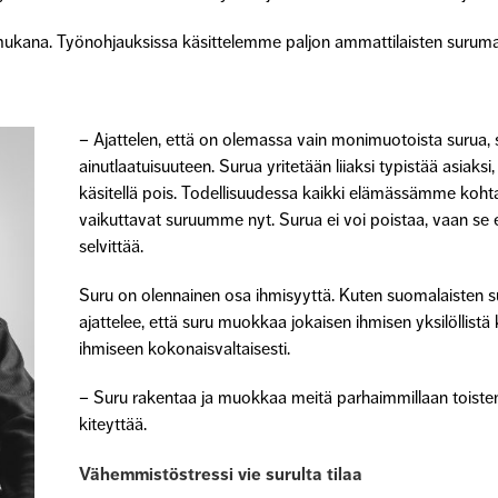
ukana. Työnohjauksissa käsittelemme paljon ammattilaisten surumaise
– Ajattelen, että on olemassa vain monimuotoista surua, s
ainutlaatuisuuteen. Surua yritetään liiaksi typistää asiaksi, 
käsitellä pois. Todellisuudessa kaikki elämässämme ko
vaikuttavat suruumme nyt. Surua ei voi poistaa, vaan s
selvittää.
Suru on olennainen osa ihmisyyttä. Kuten suomalaisten su
ajattelee, että suru muokkaa jokaisen ihmisen yksilöllist
ihmiseen kokonaisvaltaisesti.
– Suru rakentaa ja muokkaa meitä parhaimmillaan toiste
kiteyttää.
Vähemmistöstressi vie surulta tilaa