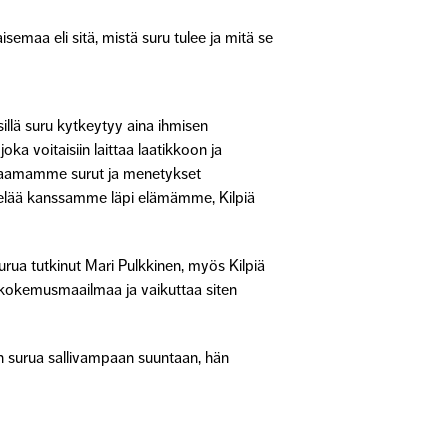
maa eli sitä, mistä suru tulee ja mitä se
illä suru kytkeytyy aina ihmisen
joka voitaisiin laittaa laatikkoon ja
htaamamme surut ja menetykset
e elää kanssamme läpi elämämme, Kilpiä
rua tutkinut Mari Pulkkinen, myös Kilpiä
ä kokemusmaailmaa ja vaikuttaa siten
n surua sallivampaan suuntaan, hän