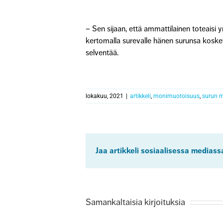
– Sen sijaan, että ammattilainen toteais
kertomalla surevalle hänen surunsa kosket
selventää.
lokakuu, 2021
|
artikkeli
,
monimuotoisuus
,
surun 
Jaa artikkeli sosiaalisessa mediass
Samankaltaisia kirjoituksia