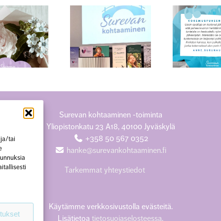
Ha
Surukonferenssin
Kokemustietoa
teemana surun
tuleville sote-alan
ko
monimuotoisuus
ammattilaisille
amm
Surevan kohtaaminen -toiminta
Yliopistonkatu 23 A18, 40100 Jyväskylä
+358 50 567 0352
ja/tai
e
hanke@surevankohtaaminen.fi
 tunnuksia
tallisesti
Tarkemmat yhteystiedot
Käytämme verkkosivustolla evästeitä.
tukset
Lisätietoa
tietosuojaselosteessa.