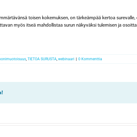
i ymmärtävänsä toisen kokemuksen, on tärkeämpää kertoa surevalle, 
tavan myös itseä mahdollistaa surun näkyväksi tulemisen ja osoittaa
monimuotoisuus
,
TIETOA SURUSTA
,
webinaari
|
0 Kommenttia
a!