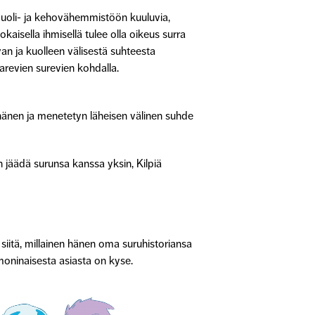
puoli- ja kehovähemmistöön kuuluvia,
kaisella ihmisellä tulee olla oikeus surra
an ja kuolleen välisestä suhteesta
arevien surevien kohdalla.
hänen ja menetetyn läheisen välinen suhde
 jäädä surunsa kanssa yksin, Kilpiä
siitä, millainen hänen oma suruhistoriansa
oninaisesta asiasta on kyse.