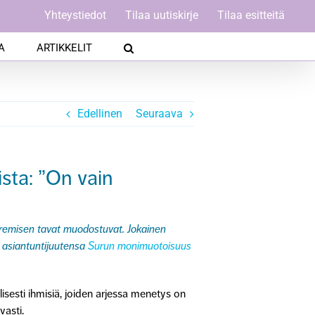
Yhteystiedot
Tilaa uutiskirje
Tilaa esitteitä
A
ARTIKKELIT
Edellinen
Seuraava
sta: ”On vain
uremisen tavat muodostuvat. Jokainen
o asiantuntijuutensa
Surun monimuotoisuus
isesti ihmisiä, joiden arjessa menetys on
vasti.