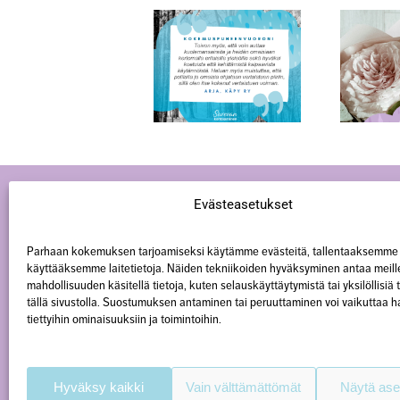
Kokemusasiantuntijana
vaalin tyttäreni
Äitienpäivänä
muistoa
Evästeasetukset
Parhaan kokemuksen tarjoamiseksi käytämme evästeitä, tallentaaksemme 
käyttääksemme laitetietoja. Näiden tekniikoiden hyväksyminen antaa meill
mahdollisuuden käsitellä tietoja, kuten selauskäyttäytymistä tai yksilöllisiä
tällä sivustolla. Suostumuksen antaminen tai peruuttaminen voi vaikuttaa hai
tiettyihin ominaisuuksiin ja toimintoihin.
Hyväksy kaikki
Vain välttämättömät
Näytä ase