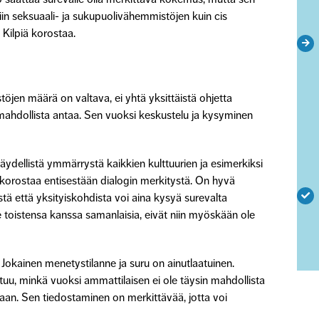
in seksuaali- ja sukupuolivähemmistöjen kuin cis
 Kilpiä korostaa.
öjen määrä on valtava, ei yhtä yksittäistä ohjetta
ahdollista antaa. Sen vuoksi keskustelu ja kysyminen
äydellistä ymmärrystä kaikkien kulttuurien ja esimerkiksi
korostaa entisestään dialogin merkitystä. On hyvä
istä että yksityiskohdista voi aina kysyä surevalta
le toistensa kanssa samanlaisia, eivät niin myöskään ole
okainen menetystilanne ja suru on ainutlaatuinen.
uu, minkä vuoksi ammattilaisen ei ole täysin mahdollista
n. Sen tiedostaminen on merkittävää, jotta voi