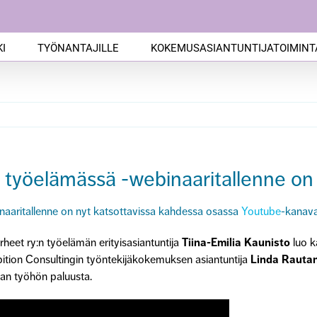
I
TYÖNANTAJILLE
KOKEMUSASIANTUNTIJATOIMINT
työelämässä -webinaaritallenne on 
naari
tallenne
on nyt
katsottavissa
kahdessa osassa
Youtube
-kanav
eet ry:n työelämän erityisasiantuntija
Tiina-Emilia Kaunisto
luo k
ition Consultingin työntekijäkokemuksen asiantuntija
Linda Rauta
evan työhön paluusta.