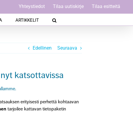
Yhteystiedot
Tilaa uutiskirje
Tilaa esitteitä
A
ARTIKKELIT
Edellinen
Seuraava
nyt katsottavissa
allamme.
atsauksen erityisesti perhettä kohtaavan
nen
tarjoilee kattavan tietopaketin