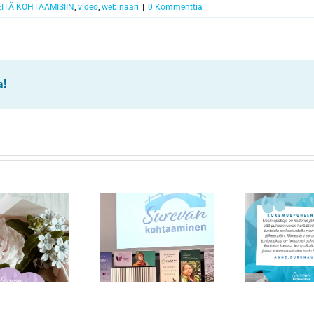
EITÄ KOHTAAMISIIN
,
video
,
webinaari
|
0 Kommenttia
a!
Ha
Surukonferenssin
Kokemustietoa
teemana surun
tuleville sote-alan
ko
monimuotoisuus
ammattilaisille
amm