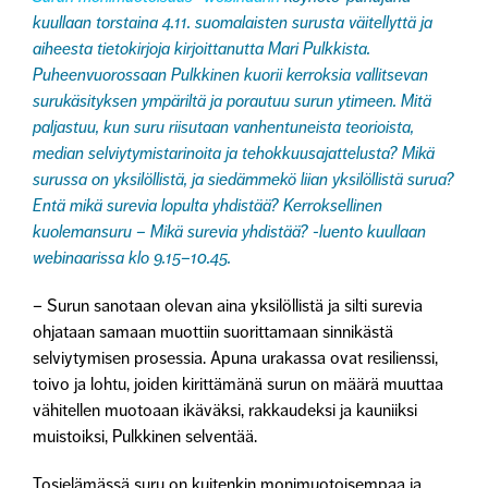
kuullaan torstaina 4.11. suomalaisten surusta väitellyttä ja
aiheesta tietokirjoja kirjoittanutta Mari Pulkkista.
Puheenvuorossaan Pulkkinen kuorii kerroksia vallitsevan
surukäsityksen ympäriltä ja porautuu surun ytimeen. Mitä
paljastuu, kun suru riisutaan vanhentuneista teorioista,
median selviytymistarinoita ja tehokkuusajattelusta? Mikä
surussa on yksilöllistä, ja siedämmekö liian yksilöllistä surua?
Entä mikä surevia lopulta yhdistää? Kerroksellinen
kuolemansuru – Mikä surevia yhdistää? -luento kuullaan
webinaarissa klo 9.15–10.45.
– Surun sanotaan olevan aina yksilöllistä ja silti surevia
ohjataan samaan muottiin suorittamaan sinnikästä
selviytymisen prosessia. Apuna urakassa ovat resilienssi,
toivo ja lohtu, joiden kirittämänä surun on määrä muuttaa
vähitellen muotoaan ikäväksi, rakkaudeksi ja kauniiksi
muistoiksi, Pulkkinen selventää.
Tosielämässä suru on kuitenkin monimuotoisempaa ja