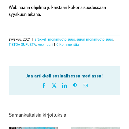
Webinaarin ohjelma julkaistaan kokonaisuudessaan
syyskuun aikana.
syyskuu, 2021
|
artikkeli
,
monimuotoisuus
,
surun monimuotoisuus
,
TIETOA SURUSTA
,
webinaari
|
0 Kommenttia
Jaa artikkeli sosiaalisessa mediassa!
Facebook
X
LinkedIn
Pinterest
Sähköposti
Samankaltaisia kirjoituksia