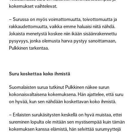
kokemukset vaihtelevat.
– Surussa on myös voimattomuutta, toivottomuutta ja
rakkaudettomuutta, vaikka emme haluaisi niitä nähdä.
Jokaista menetystä koskee niin ikään sisäänrakennettu
pysyvyys, jonka olemusta harva pystyy sanoittamaan,
Pulkkinen tarkentaa.
Suru koskettaa koko ihmistä
Suomalaisten surua tutkinut Pulkkinen näkee surun
kokonaisvaltaisena kokemuksena. Hän ajattelee, että suru
on hyvää, kun sen nähdään koskettavan koko ihmistä.
– Erilaisten surukäsitysten keskellä on hyvä muistaa, ettei
sureminen lopulta ole mitään sen mystisempää kuin tämän
kokemuksen kanssa elämistä, hän selvittää surumyyttejä