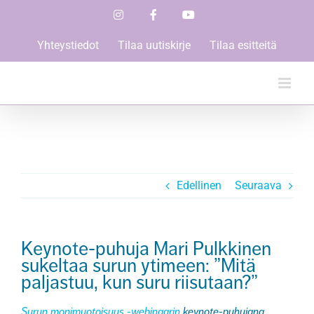
Skip
Instagram
Facebook
YouTube
to
content
Yhteystiedot
Tilaa uutiskirje
Tilaa esitteitä
Edellinen
Seuraava
Keynote-puhuja Mari Pulkkinen
sukeltaa surun ytimeen: ”Mitä
paljastuu, kun suru riisutaan?”
Surun monimuotoisuus -webinaarin
keynote-puhujana