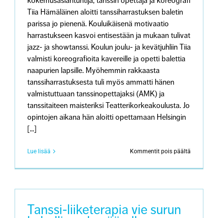
kokemusasiantuntija, tanssin opettaja ja koreografi
Tiia Hämäläinen aloitti tanssiharrastuksen baletin
parissa jo pienenä. Kouluikäisenä motivaatio
harrastukseen kasvoi entisestään ja mukaan tulivat
jazz- ja showtanssi. Koulun joulu- ja kevätjuhliin Tiia
valmisti koreografioita kavereille ja opetti balettia
naapurien lapsille. Myöhemmin rakkaasta
tanssiharrastuksesta tuli myös ammatti hänen
valmistuttuaan tanssinopettajaksi (AMK) ja
tanssitaiteen maisteriksi Teatterikorkeakoulusta. Jo
opintojen aikana hän aloitti opettamaan Helsingin
[...]
artikkeliss
Lue lisää
Kommentit pois päältä
”Tanssi
on
ollut
suuri
voimavar
menetyks
Tanssi-liiketerapia vie surun
ja