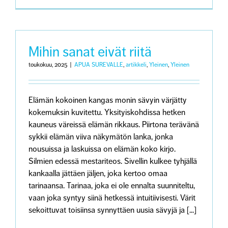
liiketerapi
vie
surun
kehollisu
äärelle
Mihin sanat eivät riitä
toukokuu, 2025
|
APUA SUREVALLE
,
artikkeli
,
Yleinen
,
Yleinen
Elämän kokoinen kangas monin sävyin värjätty
kokemuksin kuvitettu. Yksityiskohdissa hetken
kauneus väreissä elämän rikkaus. Piirtona terävänä
sykkii elämän viiva näkymätön lanka, jonka
nousuissa ja laskuissa on elämän koko kirjo.
Silmien edessä mestariteos. Sivellin kulkee tyhjällä
kankaalla jättäen jäljen, joka kertoo omaa
tarinaansa. Tarinaa, joka ei ole ennalta suunniteltu,
vaan joka syntyy siinä hetkessä intuitiivisesti. Värit
sekoittuvat toisiinsa synnyttäen uusia sävyjä ja [...]