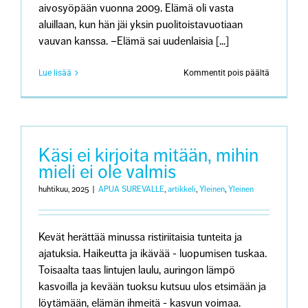
aivosyöpään vuonna 2009. Elämä oli vasta
aluillaan, kun hän jäi yksin puolitoistavuotiaan
vauvan kanssa. –Elämä sai uudenlaisia [...]
artikkeliss
Lue lisää
Kommentit pois päältä
Surun
värit
Käsi ei kirjoita mitään, mihin
mieli ei ole valmis
huhtikuu, 2025
|
APUA SUREVALLE
,
artikkeli
,
Yleinen
,
Yleinen
Kevät herättää minussa ristiriitaisia tunteita ja
ajatuksia. Haikeutta ja ikävää - luopumisen tuskaa.
Toisaalta taas lintujen laulu, auringon lämpö
kasvoilla ja kevään tuoksu kutsuu ulos etsimään ja
löytämään, elämän ihmeitä - kasvun voimaa.