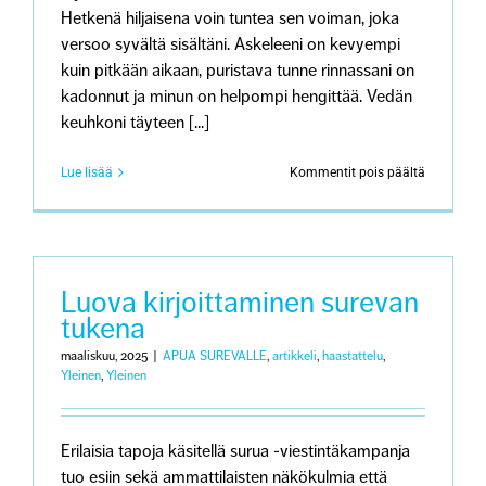
Hetkenä hiljaisena voin tuntea sen voiman, joka
versoo syvältä sisältäni. Askeleeni on kevyempi
kuin pitkään aikaan, puristava tunne rinnassani on
kadonnut ja minun on helpompi hengittää. Vedän
keuhkoni täyteen [...]
artikkeliss
Lue lisää
Kommentit pois päältä
Käsi
ei
kirjoita
mitään,
mihin
mieli
Luova kirjoittaminen surevan
ei
tukena
ole
valmis
maaliskuu, 2025
|
APUA SUREVALLE
,
artikkeli
,
haastattelu
,
Yleinen
,
Yleinen
Erilaisia tapoja käsitellä surua -viestintäkampanja
tuo esiin sekä ammattilaisten näkökulmia että