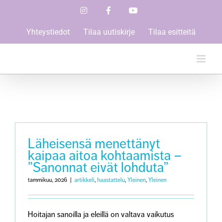
Skip
Instagram
Facebook
YouTube
to
content
Yhteystiedot
Tilaa uutiskirje
Tilaa esitteitä
Läheisensä menettänyt
kaipaa aitoa kohtaamista –
”Sanonnat eivät lohduta”
tammikuu, 2026
|
artikkeli
,
haastattelu
,
Yleinen
,
Yleinen
Hoitajan sanoilla ja eleillä on valtava vaikutus