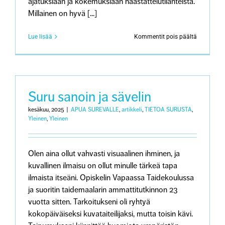
ajatuksiaan ja kokemuksiaan haastattelutilanteista.
Millainen on hyvä [...]
artikkeliss
Lue lisää
Kommentit pois päältä
Näkökulm
menetyks
kokeneen
haastatte
–
Mitä
Suru sanoin ja sävelin
haastatte
olisi
kesäkuu, 2025
|
APUA SUREVALLE
,
artikkeli
,
TIETOA SURUSTA
,
hyvä
Yleinen
,
Yleinen
huomioid
Olen aina ollut vahvasti visuaalinen ihminen, ja
kuvallinen ilmaisu on ollut minulle tärkeä tapa
ilmaista itseäni. Opiskelin Vapaassa Taidekoulussa
ja suoritin taidemaalarin ammattitutkinnon 23
vuotta sitten. Tarkoitukseni oli ryhtyä
kokopäiväiseksi kuvataiteilijaksi, mutta toisin kävi.