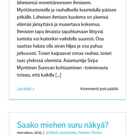
läheisensä menettäneeseen ihmiseen.
Myötätuntoisella ja rauhallisella kuuntelulla pääsee
pitkälle. Läheisen ihmisen kuolema on yleensä
elämää järisyttävä ja musertava kokemus.
Ihmisten tapa ilmaista tapahtumaan liittyviä
tunteita voi kuitenkin vaihdella suuresti. Osa
saattaa haluta olla aivan hiljaa ja osa puhua
jatkuvasti. Toiset kaipaavat omaa rauhaa, toiset
taas yhdessä olemista. Asiantuntija Sirpa
Mynttinen Surevan kohtaaminen -toiminnasta
toteaa, että kaikilla [...]
artikkeliss
Lue lisää
Kommentit pois päältä
Läheisens
menettäny
kaipaa
aitoa
kohtaamis
–
Saako miehen suru näkyä?
”Sanonnat
eivät
marraskuu, 2025
|
artikkeli
,
haastattelu
,
Yleinen
,
Yleinen