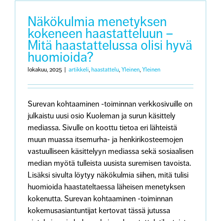
Näkökulmia menetyksen
kokeneen haastatteluun –
Mitä haastattelussa olisi hyvä
huomioida?
lokakuu, 2025
|
artikkeli
,
haastattelu
,
Yleinen
,
Yleinen
Surevan kohtaaminen -toiminnan verkkosivuille on
julkaistu uusi osio Kuoleman ja surun käsittely
mediassa. Sivulle on koottu tietoa eri lähteistä
muun muassa itsemurha- ja henkirikosteemojen
vastuulliseen käsittelyyn mediassa sekä sosiaalisen
median myötä tulleista uusista suremisen tavoista.
Lisäksi sivulta löytyy näkökulmia siihen, mitä tulisi
huomioida haastateltaessa läheisen menetyksen
kokenutta. Surevan kohtaaminen -toiminnan
kokemusasiantuntijat kertovat tässä jutussa