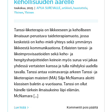
kehollisuuden äärelle
surun
keskellä”
toukokuu, 2025
|
APUA SUREVALLE
,
artikkeli
,
haastattelu
,
Yleinen
,
Yleinen
Tanssi-liiketerapia on liikkeeseen ja keholliseen
ilmaisuun perustuva taideterapiamuoto, jossa
keskeistä on keho-mieli-yhteys sekä ymmärrys
liikkeestä kommunikaationa. Erilaisten tanssi- ja
liikeimprovisaatioiden sekä keho- ja
hengitysharjoitteiden keinoin myös surua voi jakaa
yhdessä vertaisten kanssa ja tulla nähdyksi uudella
tavalla. Tanssi antaa voimavaroja arkeen Tanssi -ja
liiketerapian maisteri (MA) Silja McNamara aloitti
klassisen baletin 4-vuotiaana. Tanssi on ollut
hänelle tärkein ilmaisukeino läpi elämän.
McNamara [...]
artikkeliss
Lue lisää
Kommentit pois päältä
Tanssi-