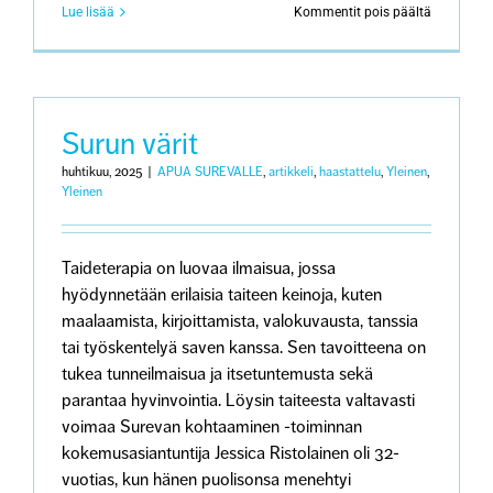
artikkeliss
Lue lisää
Kommentit pois päältä
Mihin
sanat
eivät
riitä
Surun värit
huhtikuu, 2025
|
APUA SUREVALLE
,
artikkeli
,
haastattelu
,
Yleinen
,
Yleinen
Taideterapia on luovaa ilmaisua, jossa
hyödynnetään erilaisia taiteen keinoja, kuten
maalaamista, kirjoittamista, valokuvausta, tanssia
tai työskentelyä saven kanssa. Sen tavoitteena on
tukea tunneilmaisua ja itsetuntemusta sekä
parantaa hyvinvointia. Löysin taiteesta valtavasti
voimaa Surevan kohtaaminen -toiminnan
kokemusasiantuntija Jessica Ristolainen oli 32-
vuotias, kun hänen puolisonsa menehtyi