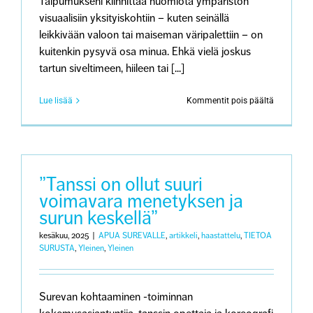
Taipumukseni kiinnittää huomiota ympäristön
visuaalisiin yksityiskohtiin – kuten seinällä
leikkivään valoon tai maiseman väripalettiin – on
kuitenkin pysyvä osa minua. Ehkä vielä joskus
tartun siveltimeen, hiileen tai [...]
artikkeliss
Lue lisää
Kommentit pois päältä
Suru
sanoin
ja
sävelin
”Tanssi on ollut suuri
voimavara menetyksen ja
surun keskellä”
kesäkuu, 2025
|
APUA SUREVALLE
,
artikkeli
,
haastattelu
,
TIETOA
SURUSTA
,
Yleinen
,
Yleinen
Surevan kohtaaminen -toiminnan