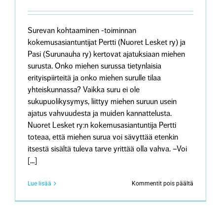
lohduta”
Surevan kohtaaminen -toiminnan
kokemusasiantuntijat Pertti (Nuoret Lesket ry) ja
Pasi (Surunauha ry) kertovat ajatuksiaan miehen
surusta. Onko miehen surussa tietynlaisia
erityispiirteitä ja onko miehen surulle tilaa
yhteiskunnassa? Vaikka suru ei ole
sukupuolikysymys, liittyy miehen suruun usein
ajatus vahvuudesta ja muiden kannattelusta.
Nuoret Lesket ry:n kokemusasiantuntija Pertti
toteaa, että miehen surua voi sävyttää etenkin
itsestä sisältä tuleva tarve yrittää olla vahva. –Voi
[...]
artikkeliss
Lue lisää
Kommentit pois päältä
Saako
miehen
suru
näkyä?