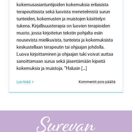
kokemusasiantuntijoiden kokemuksia erilaisista
terapeuttisista sekä luovista menetelmistä surun
tunteiden, kokemusten ja muistojen käsittelyn
tukena. Kirjallisuusterapia on luovien terapioiden
muoto, jossa kirjoitetun tekstin pohjalta esiin
nousevista mielikuvista, tunteista ja kokemuksista
keskustellaan terapeutin tai ohjaajan johdolla.
Luova kirjoittaminen ja ohjaajan tuki voivat auttaa
sanoittamaan surua sekä jäsentämään kipeitä
kokemuksia ja muistoja. ”Halusin [...]
artikkeliss
Lue lisää
Kommentit pois päältä
Luova
kirjoittam
surevan
tukena