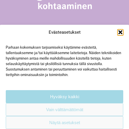
Surevan kohtaaminen -toiminta
Evästeasetukset
Yliopistonkatu 23 A18, 40100 Jyväskylä
+358 50 567 0352
hanke@surevankohtaaminen.fi
Parhaan kokemuksen tarjoamiseksi käytämme evästeitä,
tallentaaksemme ja/tai käyttääksemme laitetietoja. Näiden tekniikoiden
hyväksyminen antaa meille mahdollisuuden käsitellä tietoja, kuten
Tarkemmat yhteystiedot
selauskäyttäytymistä tai yksilöllisiä tunnuksia tällä sivustolla.
Suostumuksen antaminen tai peruuttaminen voi vaikuttaa haitallisesti
tiettyihin ominaisuuksiin ja toimintoihin.
Käytämme verkkosivustolla evästeitä.
Lisätietoa
tietosuojaselosteessa.
Hyväksy kaikki
Vain välttämättömät
Näytä asetukset