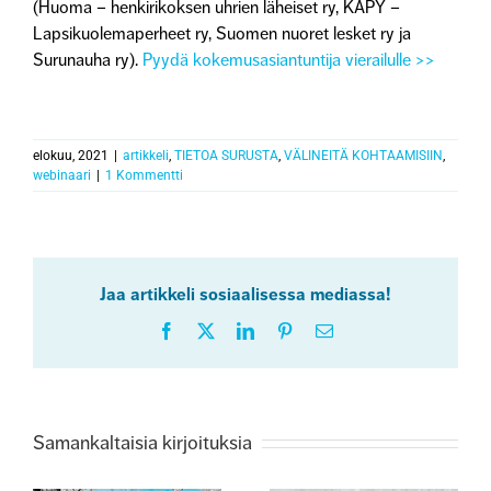
(Huoma – henkirikoksen uhrien läheiset ry, KÄPY –
Lapsikuolemaperheet ry, Suomen nuoret lesket ry ja
Surunauha ry).
Pyydä kokemusasiantuntija vierailulle >>
elokuu, 2021
|
artikkeli
,
TIETOA SURUSTA
,
VÄLINEITÄ KOHTAAMISIIN
,
webinaari
|
1 Kommentti
Jaa artikkeli sosiaalisessa mediassa!
Facebook
X
LinkedIn
Pinterest
Sähköposti
Samankaltaisia kirjoituksia