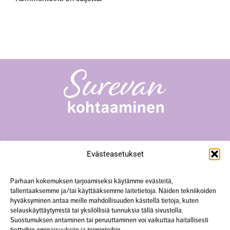
Surevan kohtaaminen -toiminta
Evästeasetukset
Yliopistonkatu 23 A18, 40100 Jyväskylä
+358 50 567 0352
hanke@surevankohtaaminen.fi
Parhaan kokemuksen tarjoamiseksi käytämme evästeitä,
tallentaaksemme ja/tai käyttääksemme laitetietoja. Näiden tekniikoiden
hyväksyminen antaa meille mahdollisuuden käsitellä tietoja, kuten
Tarkemmat yhteystiedot
selauskäyttäytymistä tai yksilöllisiä tunnuksia tällä sivustolla.
Suostumuksen antaminen tai peruuttaminen voi vaikuttaa haitallisesti