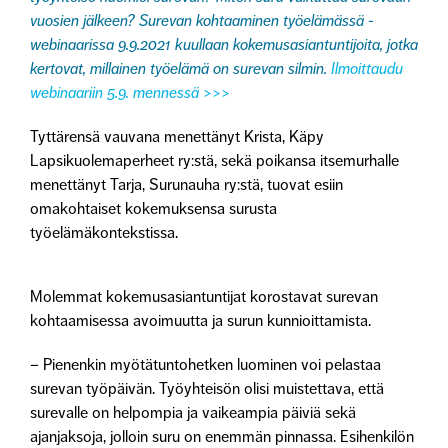
vuosien jälkeen? Surevan kohtaaminen työelämässä -
webinaarissa 9.9.2021 kuullaan kokemusasiantuntijoita, jotka
kertovat, millainen työelämä on surevan silmin.
Ilmoittaudu
webinaariin 5.9. mennessä >>>
Tyttärensä vauvana menettänyt
Krista
, Käpy
Lapsikuolemaperheet ry:stä, sekä poikansa itsemurhalle
menettänyt
Tarja
, Surunauha ry:stä, tuovat esiin
omakohtaiset kokemuksensa surusta
työelämäkontekstissa.
Molemmat kokemusasiantuntijat korostavat surevan
kohtaamisessa avoimuutta ja surun kunnioittamista.
– Pienenkin myötätuntohetken luominen voi pelastaa
surevan työpäivän. Työyhteisön olisi muistettava, että
surevalle on helpompia ja vaikeampia päiviä sekä
ajanjaksoja, jolloin suru on enemmän pinnassa. Esihenkilön