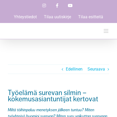
Skip
Instagram
Facebook
YouTube
to
content
Yhteystiedot
Tilaa uutiskirje
Tilaa esitteitä
Edellinen
Seuraava
Työelämä surevan silmin –
kokemusasiantuntijat kertovat
Miltä töihinpaluu menetyksen jälkeen tuntuu? Miten
työyhteisö huomioi surevan? Miten suru vaikuttaa surevaan