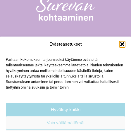
Surevan kohtaaminen -toiminta
Evästeasetukset
Yliopistonkatu 23 A18, 40100 Jyväskylä
+358 50 567 0352
hanke@surevankohtaaminen.fi
Parhaan kokemuksen tarjoamiseksi käytämme evästeitä,
tallentaaksemme ja/tai käyttääksemme laitetietoja. Näiden tekniikoiden
hyväksyminen antaa meille mahdollisuuden käsitellä tietoja, kuten
Tarkemmat yhteystiedot
selauskäyttäytymistä tai yksilöllisiä tunnuksia tällä sivustolla.
Suostumuksen antaminen tai peruuttaminen voi vaikuttaa haitallisesti
tiettyihin ominaisuuksiin ja toimintoihin.
Käytämme verkkosivustolla evästeitä.
Lisätietoa
tietosuojaselosteessa.
Hyväksy kaikki
Vain välttämättömät