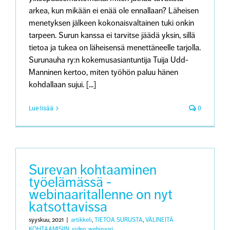
arkea, kun mikään ei enää ole ennallaan? Läheisen
menetyksen jälkeen kokonaisvaltainen tuki onkin
tarpeen. Surun kanssa ei tarvitse jäädä yksin, sillä
tietoa ja tukea on läheisensä menettäneelle tarjolla.
Surunauha ry:n kokemusasiantuntija Tuija Udd-
Manninen kertoo, miten työhön paluu hänen
kohdallaan sujui. [...]
Lue lisää
0
Surevan kohtaaminen
työelämässä -
webinaaritallenne on nyt
katsottavissa
syyskuu, 2021
|
artikkeli
,
TIETOA SURUSTA
,
VÄLINEITÄ
KOHTAAMISIIN
,
video
,
webinaari