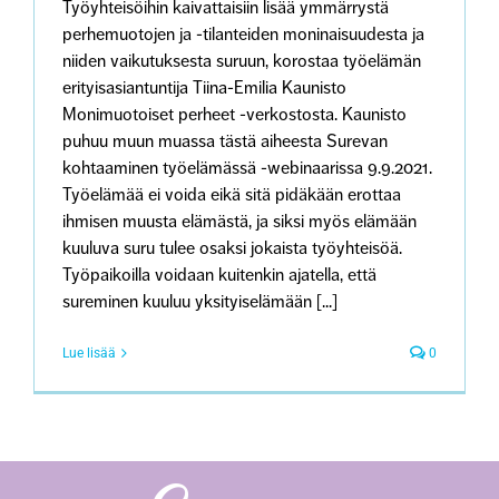
Työyhteisöihin kaivattaisiin lisää ymmärrystä
perhemuotojen ja -tilanteiden moninaisuudesta ja
niiden vaikutuksesta suruun, korostaa työelämän
erityisasiantuntija Tiina-Emilia Kaunisto
Monimuotoiset perheet -verkostosta. Kaunisto
puhuu muun muassa tästä aiheesta Surevan
kohtaaminen työelämässä -webinaarissa 9.9.2021.
Työelämää ei voida eikä sitä pidäkään erottaa
ihmisen muusta elämästä, ja siksi myös elämään
kuuluva suru tulee osaksi jokaista työyhteisöä.
Työpaikoilla voidaan kuitenkin ajatella, että
sureminen kuuluu yksityiselämään [...]
Lue lisää
0