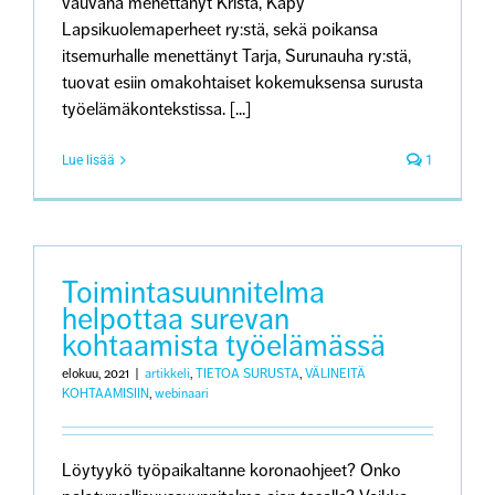
vauvana menettänyt Krista, Käpy
Lapsikuolemaperheet ry:stä, sekä poikansa
itsemurhalle menettänyt Tarja, Surunauha ry:stä,
tuovat esiin omakohtaiset kokemuksensa surusta
työelämäkontekstissa. [...]
Lue lisää
1
Toimintasuunnitelma
helpottaa surevan
kohtaamista työelämässä
elokuu, 2021
|
artikkeli
,
TIETOA SURUSTA
,
VÄLINEITÄ
KOHTAAMISIIN
,
webinaari
Löytyykö työpaikaltanne koronaohjeet? Onko