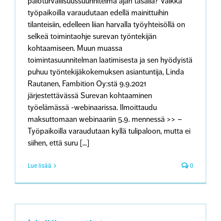
paloturvallisuussuunnitelma ajan tasalla? Vaikka
työpaikoilla varaudutaan edellä mainittuihin
tilanteisiin, edelleen liian harvalla työyhteisöllä on
selkeä toimintaohje surevan työntekijän
kohtaamiseen. Muun muassa
toimintasuunnitelman laatimisesta ja sen hyödyistä
puhuu työntekijäkokemuksen asiantuntija, Linda
Rautanen, Fambition Oy:stä 9.9.2021
järjestettävässä Surevan kohtaaminen
työelämässä -webinaarissa. Ilmoittaudu
maksuttomaan webinaariin 5.9. mennessä >> –
Työpaikoilla varaudutaan kyllä tulipaloon, mutta ei
siihen, että suru [...]
Lue lisää
0