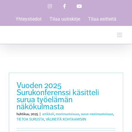
Skip
Instagram
Facebook
YouTube
to
content
Yhteystiedot
Tilaa uutiskirje
Tilaa esitteitä
Vuoden 2025
Surukonferenssi käsitteli
surua työelämän
näkökulmasta
huhtikuu, 2025
|
artikkeli
,
monimuotoisuus
,
surun monimuotoisuus
,
TIETOA SURUSTA
,
VÄLINEITÄ KOHTAAMISIIN