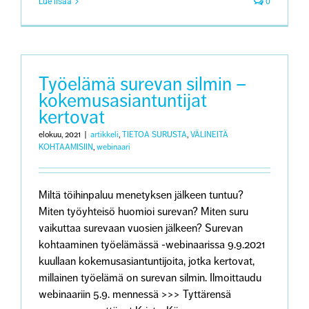
Lue lisää
0
Työelämä surevan silmin –
kokemusasiantuntijat
kertovat
elokuu, 2021
|
artikkeli
,
TIETOA SURUSTA
,
VÄLINEITÄ
KOHTAAMISIIN
,
webinaari
Miltä töihinpaluu menetyksen jälkeen tuntuu?
Miten työyhteisö huomioi surevan? Miten suru
vaikuttaa surevaan vuosien jälkeen? Surevan
kohtaaminen työelämässä -webinaarissa 9.9.2021
kuullaan kokemusasiantuntijoita, jotka kertovat,
millainen työelämä on surevan silmin. Ilmoittaudu
webinaariin 5.9. mennessä >>> Tyttärensä