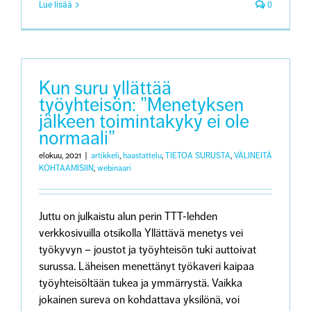
Lue lisää
0
Kun suru yllättää
työyhteisön: ”Menetyksen
jälkeen toimintakyky ei ole
normaali”
elokuu, 2021
|
artikkeli
,
haastattelu
,
TIETOA SURUSTA
,
VÄLINEITÄ
KOHTAAMISIIN
,
webinaari
Juttu on julkaistu alun perin TTT-lehden
verkkosivuilla otsikolla Yllättävä menetys vei
työkyvyn – joustot ja työyhteisön tuki auttoivat
surussa. Läheisen menettänyt työkaveri kaipaa
työyhteisöltään tukea ja ymmärrystä. Vaikka
jokainen sureva on kohdattava yksilönä, voi