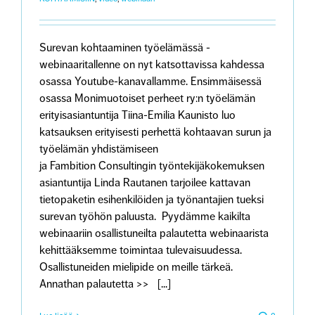
Surevan kohtaaminen työelämässä -
webinaaritallenne on nyt katsottavissa kahdessa
osassa Youtube-kanavallamme. Ensimmäisessä
osassa Monimuotoiset perheet ry:n työelämän
erityisasiantuntija Tiina-Emilia Kaunisto luo
katsauksen erityisesti perhettä kohtaavan surun ja
työelämän yhdistämiseen
ja Fambition Consultingin työntekijäkokemuksen
asiantuntija Linda Rautanen tarjoilee kattavan
tietopaketin esihenkilöiden ja työnantajien tueksi
surevan työhön paluusta. Pyydämme kaikilta
webinaariin osallistuneilta palautetta webinaarista
kehittääksemme toimintaa tulevaisuudessa.
Osallistuneiden mielipide on meille tärkeä.
Annathan palautetta >> [...]