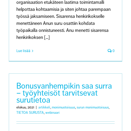
organisaation etukäteen laatima toimintamalli
helpottaa kohtaamisia ja siten johtaa parempaan
työssä jaksamiseen. Sisarensa henkirikokselle
menettäneen Anun suru osattiin kohdata
työpaikalla onnistuneesti. Anu menetti sisarensa
henkirikoksen [...]
Lue lisää
0
Bonusvanhempikin saa surra
– työyhteisöt tarvitsevat
surutietoa
elokuu, 2021
|
artikkeli
,
monimuotoisuus
,
surun monimuotoisuus
,
TIETOA SURUSTA
,
webinaari