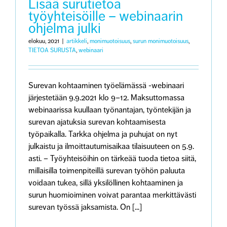
Lisää surutietoa
työyhteisöille – webinaarin
ohjelma julki
elokuu, 2021
|
artikkeli
,
monimuotoisuus
,
surun monimuotoisuus
,
TIETOA SURUSTA
,
webinaari
Surevan kohtaaminen työelämässä -webinaari
järjestetään 9.9.2021 klo 9–12. Maksuttomassa
webinaarissa kuullaan työnantajan, työntekijän ja
surevan ajatuksia surevan kohtaamisesta
työpaikalla. Tarkka ohjelma ja puhujat on nyt
julkaistu ja ilmoittautumisaikaa tilaisuuteen on 5.9.
asti. – Työyhteisöihin on tärkeää tuoda tietoa siitä,
millaisilla toimenpiteillä surevan työhön paluuta
voidaan tukea, sillä yksilöllinen kohtaaminen ja
surun huomioiminen voivat parantaa merkittävästi
surevan työssä jaksamista. On [...]