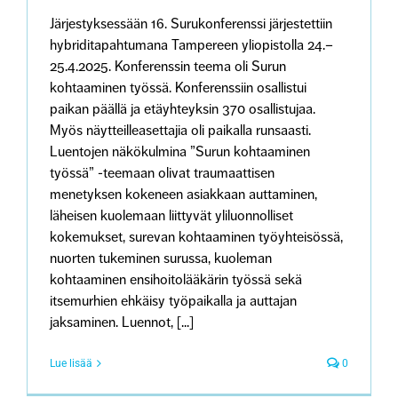
Järjestyksessään 16. Surukonferenssi järjestettiin
hybriditapahtumana Tampereen yliopistolla 24.–
25.4.2025. Konferenssin teema oli Surun
kohtaaminen työssä. Konferenssiin osallistui
paikan päällä ja etäyhteyksin 370 osallistujaa.
Myös näytteilleasettajia oli paikalla runsaasti.
Luentojen näkökulmina ”Surun kohtaaminen
työssä” -teemaan olivat traumaattisen
menetyksen kokeneen asiakkaan auttaminen,
läheisen kuolemaan liittyvät yliluonnolliset
kokemukset, surevan kohtaaminen työyhteisössä,
nuorten tukeminen surussa, kuoleman
kohtaaminen ensihoitolääkärin työssä sekä
itsemurhien ehkäisy työpaikalla ja auttajan
jaksaminen. Luennot, [...]
Lue lisää
0