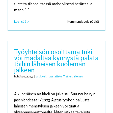
tunteita tilanne itsessä mahdollisesti herättää ja
miten [...]
artikkeliss
Lue lisää
Kommentit pois päältä
Sureva
arvostaa
työterveys
myötätunt
ja
kiireetöntä
Työyhteisön osoittama tuki
läsnäoloa
voi madaltaa kynnystä palata
töihin läheisen kuoleman
jälkeen
huhtikuu, 2023
|
artikkeli
,
haastattelu
,
Yleinen
,
Yleinen
Alkuperäinen artikkeli on julkaistu Surunauha ry:n
jäsenlehdessä 1/2023 Ajatus työhön paluusta
läheisen menetyksen jälkeen voi tuntua
ylitsepääsemättömältä. Miten jatkaa tavallista