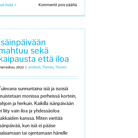
artikkelissa
Lue lisää
Kommentit pois päältä
Minun
suruni:
Puolison
menetys
Isäinpäivään
mahtuu sekä
kaipausta että iloa
marraskuu, 2022
|
artikkeli
,
Yleinen
,
Yleinen
Tulevana sunnuntaina isiä ja isoisiä
muistetaan monissa perheissä kortein,
lahjoin ja herkuin. Kaikilla isänpäivään
ei liity vain iloa ja yhdessäoloa
rakkaiden kanssa. Miten viettää
isänpäivää, kun isiä ei pääse
halaamaan tai ojentamaan hänelle