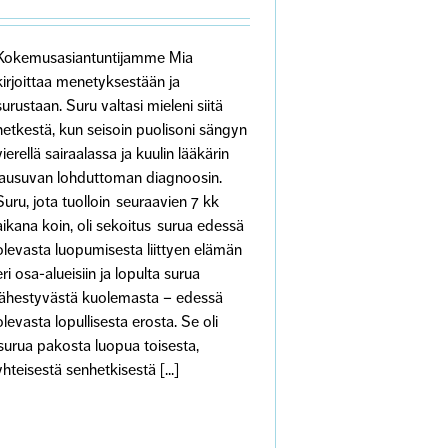
Kokemusasiantuntijamme Mia
kirjoittaa menetyksestään ja
surustaan. Suru valtasi mieleni siitä
hetkestä, kun seisoin puolisoni sängyn
vierellä sairaalassa ja kuulin lääkärin
lausuvan lohduttoman diagnoosin.
Suru, jota tuolloin seuraavien 7 kk
aikana koin, oli sekoitus surua edessä
olevasta luopumisesta liittyen elämän
eri osa-alueisiin ja lopulta surua
lähestyvästä kuolemasta – edessä
olevasta lopullisesta erosta. Se oli
surua pakosta luopua toisesta,
yhteisestä senhetkisestä [...]