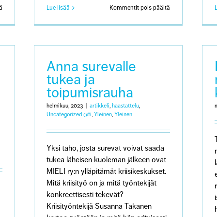
artikkelissa
artikkelissa
ä
Lue lisää
Kommentit pois päältä
Minun
Minun
suruni:
suruni:
Puolison
Puolison
menetys
menetys
Anna surevalle
tukea ja
toipumisrauha
helmikuu, 2023
|
artikkeli
,
haastattelu
,
Uncategorized @fi
,
Yleinen
,
Yleinen
Yksi taho, josta surevat voivat saada
tukea läheisen kuoleman jälkeen ovat
MIELI ry:n ylläpitämät kriisikeskukset.
Mitä kriisityö on ja mitä työntekijät
konkreettisesti tekevät?
Kriisityöntekijä Susanna Takanen