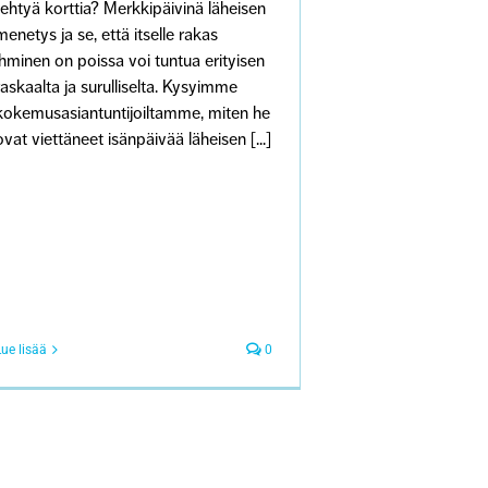
tehtyä korttia? Merkkipäivinä läheisen
menetys ja se, että itselle rakas
ihminen on poissa voi tuntua erityisen
raskaalta ja surulliselta. Kysyimme
kokemusasiantuntijoiltamme, miten he
ovat viettäneet isänpäivää läheisen [...]
Lue lisää
0