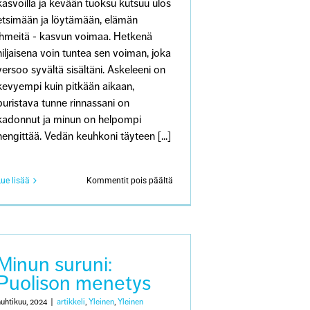
kasvoilla ja kevään tuoksu kutsuu ulos
etsimään ja löytämään, elämän
ihmeitä - kasvun voimaa. Hetkenä
hiljaisena voin tuntea sen voiman, joka
versoo syvältä sisältäni. Askeleeni on
kevyempi kuin pitkään aikaan,
puristava tunne rinnassani on
kadonnut ja minun on helpompi
hengittää. Vedän keuhkoni täyteen [...]
artikkelissa
Lue lisää
Kommentit pois päältä
Käsi
ei
kirjoita
mitään,
mihin
mieli
Minun suruni:
ei
Puolison menetys
ole
valmis
huhtikuu, 2024
|
artikkeli
,
Yleinen
,
Yleinen