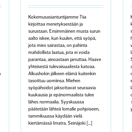
Kokemusasiantuntijamme Tiia
kirjoittaa menetyksestään ja
surustaan. Ensimmäinen musta surun
aalto iskee, kun kuulen, että syöpä,
jota mies sairastaa, on pahinta
mahdollista laatua, jota ei voida
parantaa, ainoastaan jarruttaa. Haave
yhteisestä tulevaisuudesta katoaa.
n
Alkushokin jälkeen elämä kuitenkin
tasoittuu uomiinsa. Miehen
syöpähoidot jaksottavat seuraavia
kuukausia ja epänormaalista tulee
lähes normaalia. Syyskuussa
päätetään lähteä lomalle pohjoiseen,
tammikuussa käydään vielä
kiertämässä Imatra, Seinäjoki [...]