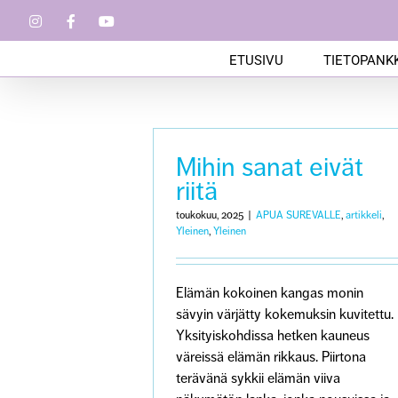
Skip
Instagram
Facebook
YouTube
to
content
ETUSIVU
TIETOPANKK
Mihin sanat eivät
riitä
toukokuu, 2025
|
APUA SUREVALLE
,
artikkeli
,
Yleinen
,
Yleinen
Elämän kokoinen kangas monin
sävyin värjätty kokemuksin kuvitettu.
Yksityiskohdissa hetken kauneus
väreissä elämän rikkaus. Piirtona
terävänä sykkii elämän viiva