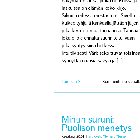
näkymätön lanka, jonka nousuissa ja
laskuissa on elämän koko kirjo.
Silmien edessä mestariteos. Sivellin
kulkee tyhjällä kankaalla jättäen jäljen,
joka kertoo omaa tarinaansa. Tarinaa,
joka ei ole ennalta suunniteltu, vaan
joka syntyy siinä hetkessä
intuitiivisesti. Värit sekoittuvat toisiins
synnyttäen uusia sävyjä ja [...]
Lue lisää
Kommentit pois päält
Minun suruni:
Puolison menetys
kesäkuu, 2024
|
artikkeli
,
Yleinen
,
Yleinen