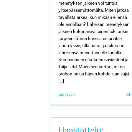
menetyksen jälkeen voi tuntua
ylitsepääsemättömältä. Miten jatkaa
tavallista arkea, kun mikään ei enää
ole ennallaan? Läheisen menetyksen
jälkeen kokonaisvaltainen tuki onkin
tarpeen. Surun kanssa ei tarvitse
jäädä yksin, sillä tietoa ja tukea on
läheisensä menettäneelle tarjolla.
Surunauha ry:n kokemusasiantuntija
Tuija Udd-Manninen kertoo, miten
työhön paluu hänen kohdallaan sujui.
[...]
Lue lisää
Haastattelu: