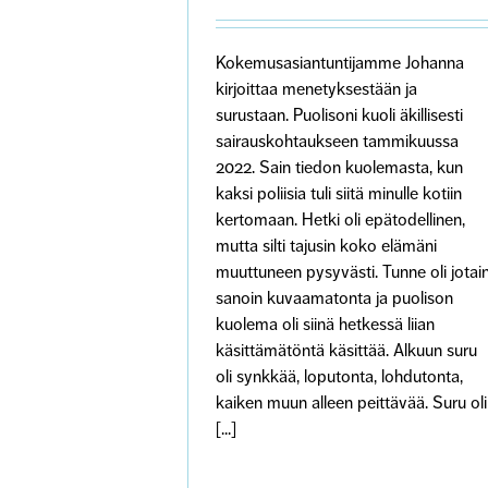
Kokemusasiantuntijamme Johanna
kirjoittaa menetyksestään ja
surustaan. Puolisoni kuoli äkillisesti
sairauskohtaukseen tammikuussa
2022. Sain tiedon kuolemasta, kun
kaksi poliisia tuli siitä minulle kotiin
kertomaan. Hetki oli epätodellinen,
mutta silti tajusin koko elämäni
muuttuneen pysyvästi. Tunne oli jotai
sanoin kuvaamatonta ja puolison
kuolema oli siinä hetkessä liian
käsittämätöntä käsittää. Alkuun suru
oli synkkää, loputonta, lohdutonta,
kaiken muun alleen peittävää. Suru oli
[...]