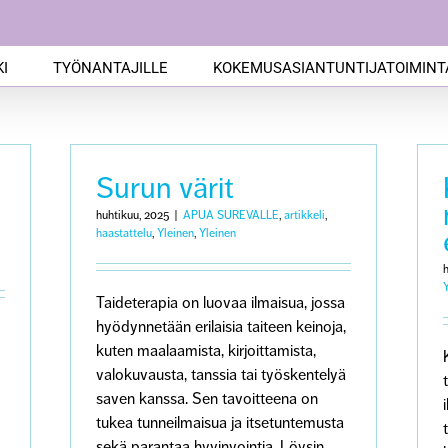
I
TYÖNANTAJILLE
KOKEMUSASIANTUNTIJATOIMINT
Surun värit
huhtikuu, 2025
|
APUA SUREVALLE
,
artikkeli
,
haastattelu
,
Yleinen
,
Yleinen
Taideterapia on luovaa ilmaisua, jossa
hyödynnetään erilaisia taiteen keinoja,
kuten maalaamista, kirjoittamista,
valokuvausta, tanssia tai työskentelyä
saven kanssa. Sen tavoitteena on
tukea tunneilmaisua ja itsetuntemusta
sekä parantaa hyvinvointia. Löysin