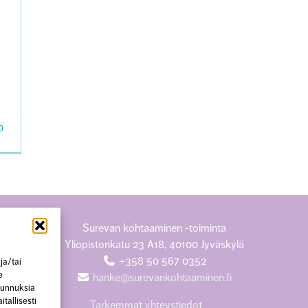
0
Surevan kohtaaminen -toiminta
Yliopistonkatu 23 A18, 40100 Jyväskylä
+358 50 567 0352
ja/tai
e
hanke@surevankohtaaminen.fi
 tunnuksia
tallisesti
Tarkemmat yhteystiedot