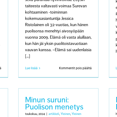
taiteesta valtavasti voimaa Surevan
kohtaaminen -toiminnan
kokemusasiantuntija Jessica
Ristolainen oli 32-vuotias, kun hänen
puolisonsa menehtyi aivosyöpään
vuonna 2009. Elämä oli vasta aluillaan,
kun hän jäi yksin puolitoistavuotiaan
a
vauvan kanssa. –Elämä sai uudenlaisia
[...]
artikkelissa
artikkelissa
ä
Lue lisää
Kommentit pois päältä
Mihin
Surun
sanat
värit
eivät
riitä
Minun suruni:
Puolison menetys
toukokuu, 2024
|
artikkeli
,
Yleinen
,
Yleinen