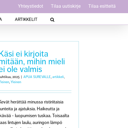
Yhteystiedot
Tilaa uutiskirje
Tilaa esitteitä
A
ARTIKKELIT
Käsi ei kirjoita
mitään, mihin mieli
ei ole valmis
huhtikuu, 2025
|
APUA SUREVALLE
,
artikkeli
,
Yleinen
,
Yleinen
Kevät herättää minussa ristiriitaisia
tunteita ja ajatuksia. Haikeutta ja
ikävää - luopumisen tuskaa. Toisaalta
taas lintujen laulu, auringon lämpö