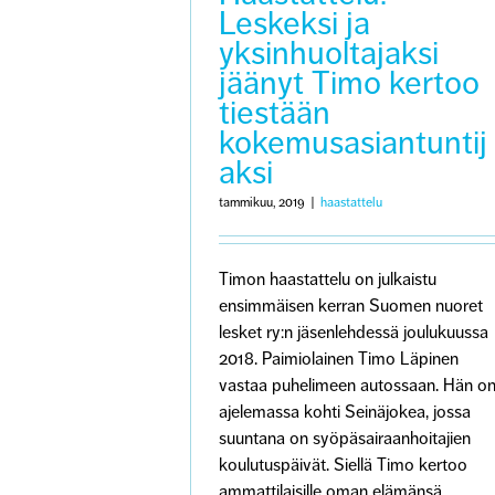
Leskeksi ja
yksinhuoltajaksi
jäänyt Timo kertoo
tiestään
kokemusasiantuntij
aksi
tammikuu, 2019
|
haastattelu
Timon haastattelu on julkaistu
ensimmäisen kerran Suomen nuoret
lesket ry:n jäsenlehdessä joulukuussa
2018. Paimiolainen Timo Läpinen
vastaa puhelimeen autossaan. Hän o
ajelemassa kohti Seinäjokea, jossa
suuntana on syöpäsairaanhoitajien
koulutuspäivät. Siellä Timo kertoo
ammattilaisille oman elämänsä