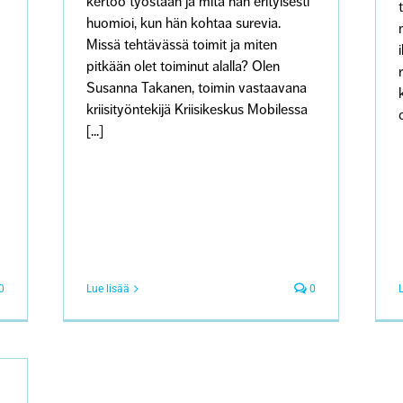
kertoo työstään ja mitä hän erityisesti
huomioi, kun hän kohtaa surevia.
Missä tehtävässä toimit ja miten
pitkään olet toiminut alalla? Olen
Susanna Takanen, toimin vastaavana
kriisityöntekijä Kriisikeskus Mobilessa
[...]
0
Lue lisää
0