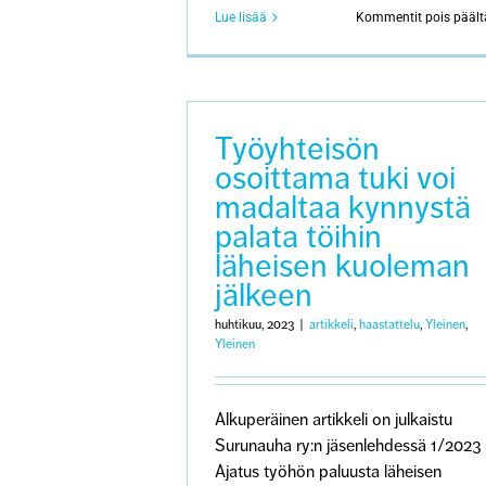
Lue lisää
Kommentit pois päält
Työyhteisön
osoittama tuki voi
madaltaa kynnystä
palata töihin
läheisen kuoleman
jälkeen
huhtikuu, 2023
|
artikkeli
,
haastattelu
,
Yleinen
,
Yleinen
Alkuperäinen artikkeli on julkaistu
Surunauha ry:n jäsenlehdessä 1/2023
Ajatus työhön paluusta läheisen